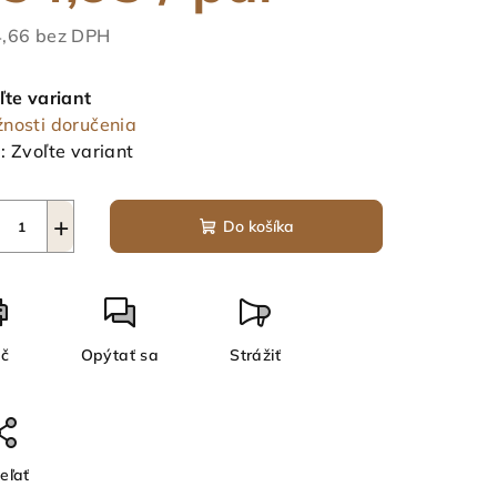
,66 bez DPH
notková
a:
ľte variant
nosti doručenia
:
Zvoľte variant
+
Do košíka
ač
Opýtať sa
Strážiť
eľať