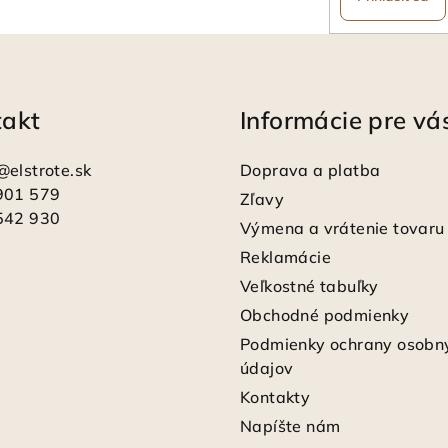
takt
Informácie pre vá
@
elstrote.sk
Doprava a platba
901 579
Zľavy
542 930
Výmena a vrátenie tovaru
Reklamácie
Veľkostné tabuľky
Obchodné podmienky
Podmienky ochrany osobn
údajov
Kontakty
Napíšte nám