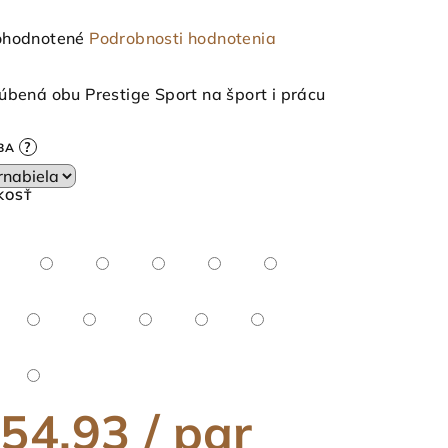
emerné
hodnotené
Podrobnosti hodnotenia
notenie
duktu
úbená obu Prestige Sport na šport i prácu
?
BA
KOSŤ
ezdičiek.
54,93
/ par