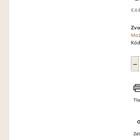
€44
Jed
cen
Zvo
Mož
Kód
−
Tl
Zdi