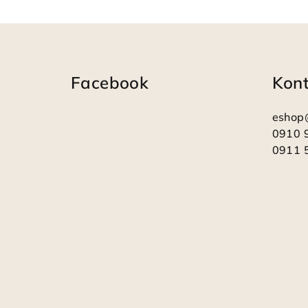
Z
á
Facebook
Kon
p
ä
eshop
t
0910 
0911 
i
e