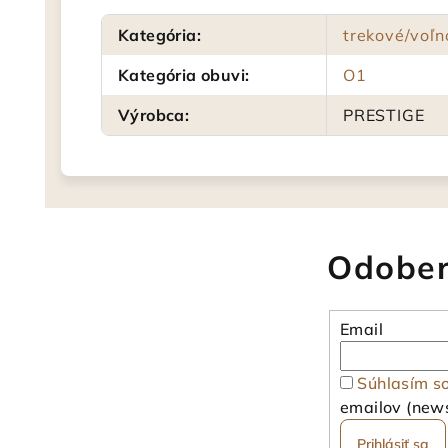
Kategória
:
trekové/voľ
Kategória obuvi
:
O1
Výrobca
:
PRESTIGE
Odober
Email
Súhlasím s
emailov (news
Prihlásiť sa