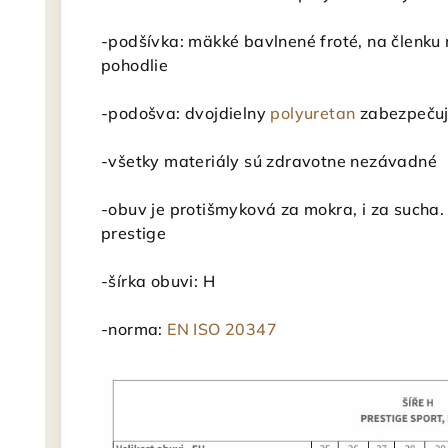
-podšívka: mäkké bavlnené froté, na členku
pohodlie
-podošva: dvojdielny
polyuretan
zabezpečuj
-všetky materiály sú zdravotne nezávadné
-obuv je protišmyková za mokra, i za sucha. 
prestige
-šírka obuvi: H
-norma:
EN ISO 20347