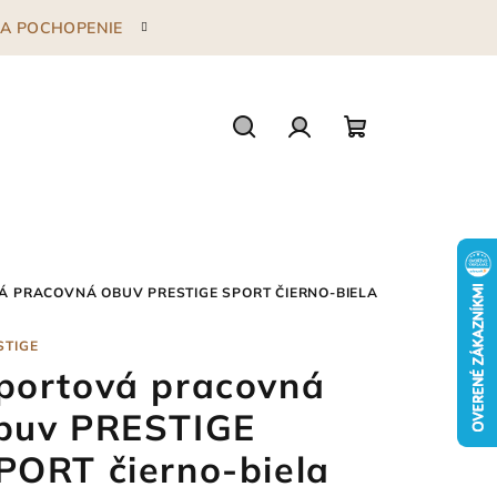
 ZA POCHOPENIE
Hľadať
Prihlásenie
Nákupný
košík
Á PRACOVNÁ OBUV PRESTIGE SPORT ČIERNO-BIELA
STIGE
portová pracovná
buv PRESTIGE
PORT čierno-biela