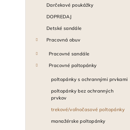
ý
Darčekové poukážky
p
DOPREDAJ
a
Detské sandále
n
Pracovná obuv
e
Pracovné sandále
l
Pracovné poltopánky
poltopánky s ochrannými prvkami
poltopánky bez ochranných
prvkov
trekové/voľnočasové poltopánky
manažérske poltopánky