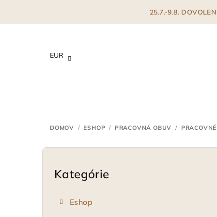
Prejsť
25.7.-9.8. DOVOL
na
obsah
EUR
DOMOV
/
ESHOP
/
PRACOVNÁ OBUV
/
PRACOVNÉ
B
o
Kategórie
Preskočiť
kategórie
č
Eshop
n