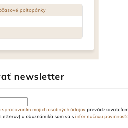
nočasové poltopánky
ať newsletter
o spracovaním mojich osobných údajov
prevádzkovateľom 
letterov) a oboznámil/a som sa s
informačnou povinnosť