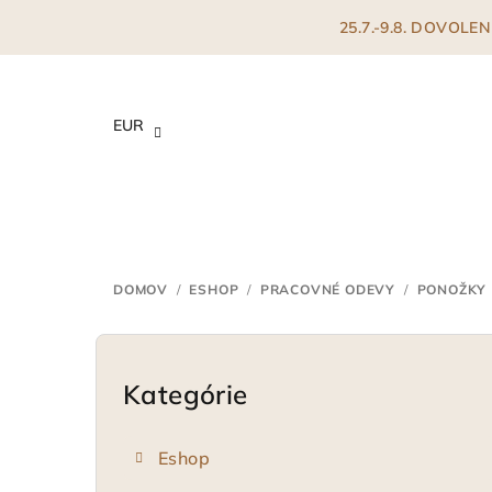
Prejsť
25.7.-9.8. DOVOL
na
obsah
EUR
DOMOV
/
ESHOP
/
PRACOVNÉ ODEVY
/
PONOŽKY
B
o
Kategórie
Preskočiť
kategórie
č
Eshop
n