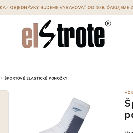
ENKA - OBJEDNÁVKY BUDEME VYBAVOVAŤ OD 10.8. ĎAKUJEME
/
ŠPORTOVÉ ELASTICKÉ PONOŽKY
MO
Š
p
Pri