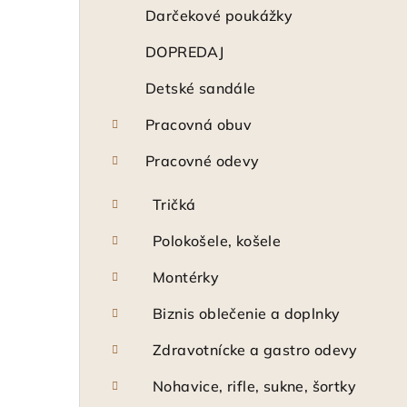
ý
Darčekové poukážky
p
DOPREDAJ
a
Detské sandále
n
Pracovná obuv
e
Pracovné odevy
l
Tričká
Polokošele, košele
Montérky
Biznis oblečenie a doplnky
Zdravotnícke a gastro odevy
Nohavice, rifle, sukne, šortky