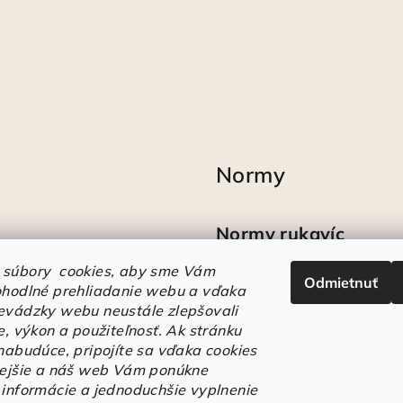
Normy
Normy rukavíc
 súbory cookies, aby sme Vám
Odmietnuť
Ako sa vyznať v
ohodlné prehliadanie webu a vďaka
označeniach obuvi
evádzky webu neustále zlepšovali
e, výkon a použiteľnosť.
Ak stránku
 nabudúce, pripojíte sa vďaka cookies
lejšie a náš web Vám ponúkne
 informácie a jednoduchšie vyplnenie