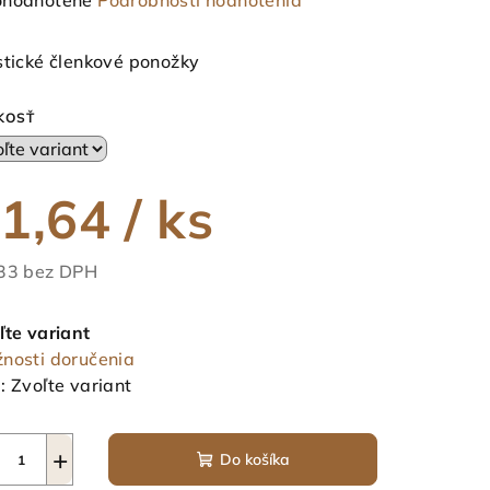
hodnotené
Podrobnosti hodnotenia
notenie
duktu
stické členkové ponožky
KOSŤ
ezdičiek.
1,64
/ ks
33 bez DPH
notková
a:
ľte variant
nosti doručenia
:
Zvoľte variant
+
Do košíka