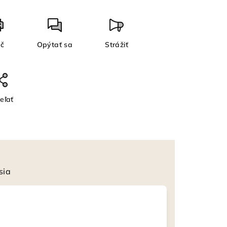
ač
Opýtať sa
Strážiť
eľať
sia