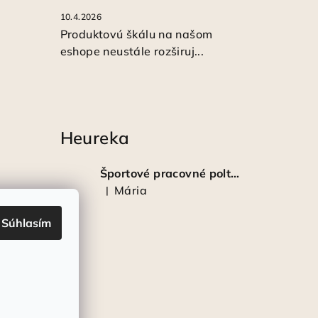
10.4.2026
Produktovú škálu na našom
eshope neustále rozširuj...
Heureka
Športové pracovné poltopánky PRESTIGE CLASSIC biele
Mária
|
Hodnotenie produktu je 5 z 5 hviezdičiek.
Súhlasím