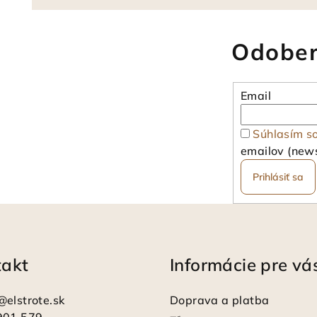
Odober
Email
Súhlasím s
emailov (news
Prihlásiť sa
takt
Informácie pre vá
@
elstrote.sk
Doprava a platba
901 579