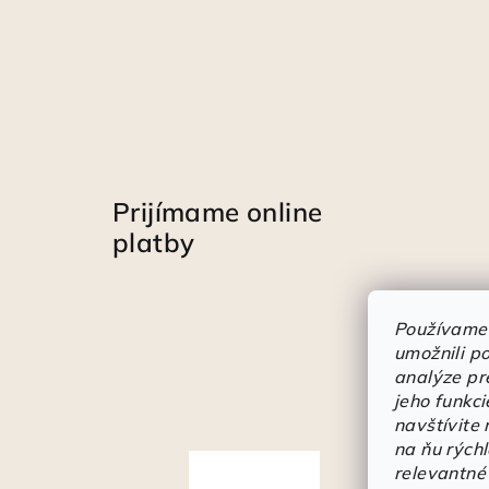
Prijímame online
platby
Používame
umožnili p
analýze pr
jeho funkci
navštívite
na ňu rých
Á
relevantné