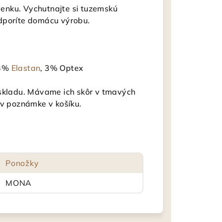
enku. Vychutnajte si tuzemskú
dporíte domácu výrobu.
 3%
Elastan
, 3% Optex
 skladu. Mávame ich skôr v tmavých
 v poznámke v košíku.
Ponožky
MONA