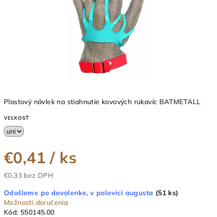
Plastový návlek na stiahnutie kovových rukavíc BATMETALL
VEĽKOSŤ
€0,41
/ ks
€0,33 bez DPH
Jednotková
Odošleme po dovolenke, v polovici augusta
(51 ks)
cena:
Možnosti doručenia
Kód:
550145.00