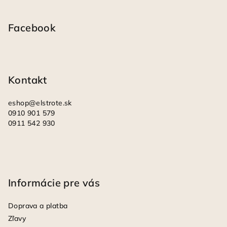
Z
á
p
Facebook
ä
t
i
Kontakt
e
eshop
@
elstrote.sk
0910 901 579
0911 542 930
Informácie pre vás
Doprava a platba
Zľavy