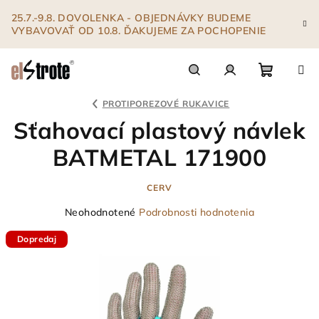
Prejsť
25.7.-9.8. DOVOLENKA - OBJEDNÁVKY BUDEME
na
VYBAVOVAŤ OD 10.8. ĎAKUJEME ZA POCHOPENIE
obsah
Nákupn
Hľadať
Prihlásenie
PROTIPOREZOVÉ RUKAVICE
Sťahovací plastový návlek
košík
BATMETAL 171900
CERV
Priemerné
Neohodnotené
Podrobnosti hodnotenia
hodnotenie
Dopredaj
produktu
je
0,0
z
5
hviezdičiek.