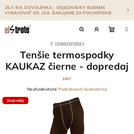
Prejsť
25.7.-9.8. DOVOLENKA - OBJEDNÁVKY BUDEME
na
VYBAVOVAŤ OD 10.8. ĎAKUJEME ZA POCHOPENIE
obsah
Nákupn
Hľadať
Prihlásenie
TERMOSPODKY
Tenšie termospodky
košík
KAUKAZ čierne - dopredaj
SINT
Priemerné
Neohodnotené
Podrobnosti hodnotenia
hodnotenie
Dopredaj
produktu
je
0,0
z
5
hviezdičiek.