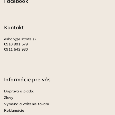
p
Facebook
ä
t
i
Kontakt
e
eshop
@
elstrote.sk
0910 901 579
0911 542 930
Informácie pre vás
Doprava a platba
Zľavy
Výmena a vrátenie tovaru
Reklamácie