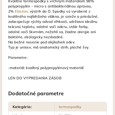
Kvalitné termospodky s vrchným materiálom 98%
polypropylén - micro s antibakteriálnou úpravou,
2%
Elastan
, výstrih do O. Spodky sú vyrobené z
kvalitného najľahšieho vlákna, je svieže a priedušné,
zabezpečuje rýchly odvod vlhkosti, udržiava ideálnu
telesnú teplotu, odolné voči oderu, stále farby,
odolné voči škvrnám, nežehlí sa, žiadne alergie ani
baktérie, ekologicky nezávadné.
Na bežné nosenie pod akýkoľvek odev.
Typ je unisex, má anatomický strih, ploché švy.
Parametre:
-materiál: kvalitný polypropylénový materiál
LEN DO VYPREDANIA ZÁSOB
Dodatočné parametre
Kategória
:
termospodky