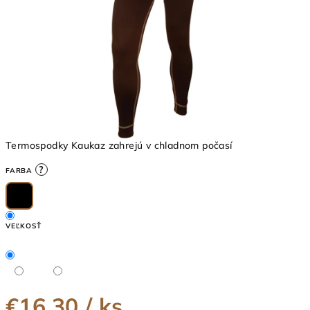
Termospodky Kaukaz zahrejú v chladnom počasí
?
FARBA
VEĽKOSŤ
€16,30
/ ks