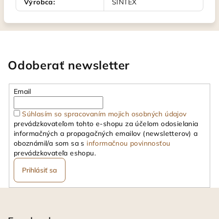
Výrobca
:
SINTEX
Odoberať newsletter
Email
Súhlasím so spracovaním mojich osobných údajov
prevádzkovateľom tohto e-shopu za účelom odosielania
informačných a propagačných emailov (newsletterov) a
oboznámil/a som sa s
informačnou povinnosťou
prevádzkovateľa eshopu.
Prihlásiť sa
Z
á