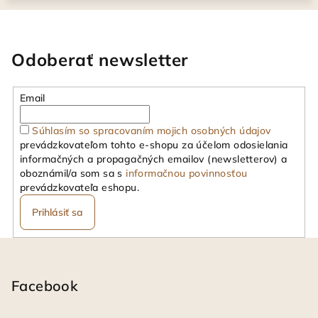
Odoberať newsletter
Email
Súhlasím so spracovaním mojich osobných údajov
prevádzkovateľom tohto e-shopu za účelom odosielania
informačných a propagačných emailov (newsletterov) a
oboznámil/a som sa s
informačnou povinnosťou
prevádzkovateľa eshopu.
Prihlásiť sa
Z
á
p
Facebook
ä