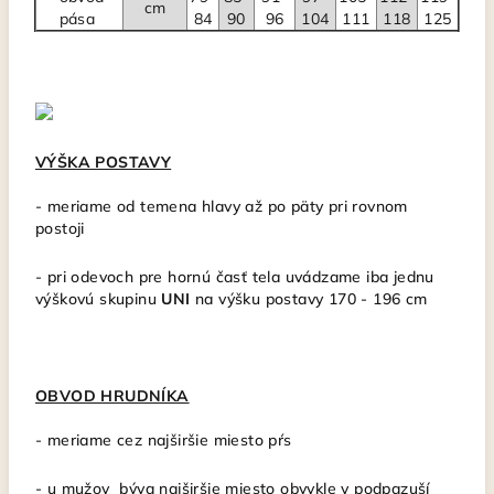
cm
pása
84
90
96
104
111
118
125
VÝŠKA POSTAVY
-
meriame od temena hlavy až po päty pri rovnom
postoji
- pri odevoch pre hornú časť tela uvádzame iba jednu
výškovú skupinu
UNI
na výšku postavy 170 - 196 cm
OBVOD HRUDNÍKA
- meriame cez najširšie miesto pŕs
- u mužov býva najširšie miesto obvykle v podpazuší