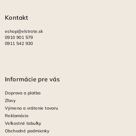
t
i
Kontakt
e
eshop
@
elstrote.sk
0910 901 579
0911 542 930
Informácie pre vás
Doprava a platba
Zľavy
Výmena a vrátenie tovaru
Reklamácie
Veľkostné tabuľky
Obchodné podmienky