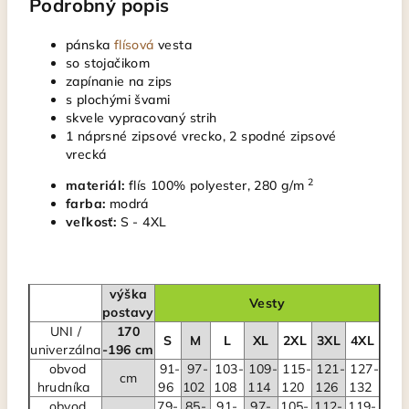
Podrobný popis
pánska
flísová
vesta
so stojačikom
zapínanie na zips
s plochými švami
skvele vypracovaný strih
1 náprsné zipsové vrecko, 2 spodné zipsové
vrecká
2
materiál:
flís 100% polyester, 280 g/m
farba:
modrá
veľkosť:
S - 4XL
výška
Vesty
postavy
UNI /
170
S
M
L
XL
2XL
3XL
4XL
univerzálna
-196 cm
obvod
91-
97-
103-
109-
115-
121-
127-
cm
hrudníka
96
102
108
114
120
126
132
obvod
79-
85-
91-
97-
105-
112-
119-