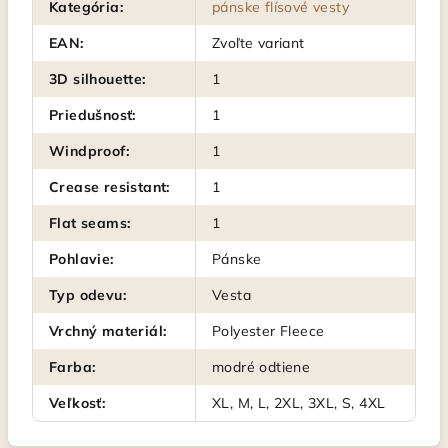
Kategória
:
pánske flísové vesty
EAN
:
Zvoľte variant
3D silhouette
:
1
Priedušnosť
:
1
Windproof
:
1
Crease resistant
:
1
Flat seams
:
1
Pohlavie
:
Pánske
Typ odevu
:
Vesta
Vrchný materiál
:
Polyester Fleece
Farba
:
modré odtiene
Veľkosť
:
XL, M, L, 2XL, 3XL, S, 4XL