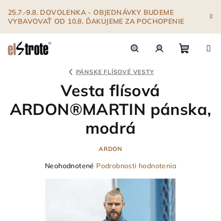
Prejsť
25.7.-9.8. DOVOLENKA - OBJEDNÁVKY BUDEME
na
VYBAVOVAŤ OD 10.8. ĎAKUJEME ZA POCHOPENIE
obsah
Nákupn
Hľadať
Prihlásenie
PÁNSKE FLÍSOVÉ VESTY
Vesta flísová
košík
ARDON®MARTIN pánska,
modrá
ARDON
Priemerné
Neohodnotené
Podrobnosti hodnotenia
hodnotenie
produktu
je
0,0
z