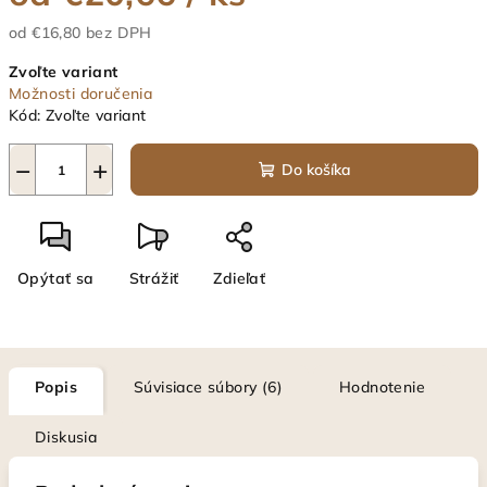
od
€16,80
bez DPH
Jednotková
Zvoľte variant
cena:
Možnosti doručenia
Kód:
Zvoľte variant
−
+
Do košíka
Opýtať sa
Strážiť
Zdieľať
Popis
Súvisiace súbory (6)
Hodnotenie
Diskusia