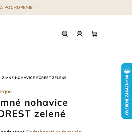
 ZA POCHOPENIE
Hľadať
Prihlásenie
Nákupný
košík
ZIMNÉ NOHAVICE FOREST ZELENÉ
PYJOB
imné nohavice
OREST zelené
emerné