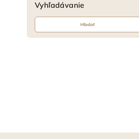
Vyhľadávanie
Hľadať
Z