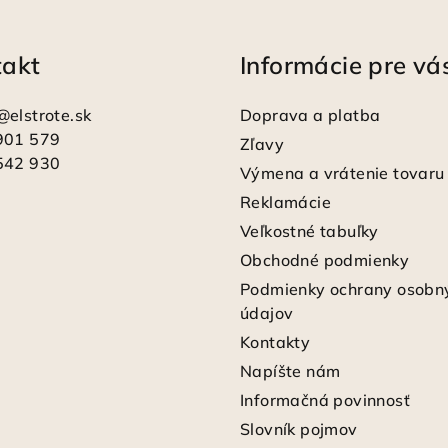
takt
Informácie pre vá
@
elstrote.sk
Doprava a platba
901 579
Zľavy
542 930
Výmena a vrátenie tovaru
Reklamácie
Veľkostné tabuľky
Obchodné podmienky
Podmienky ochrany osobn
údajov
Kontakty
Napíšte nám
Informačná povinnosť
Slovník pojmov