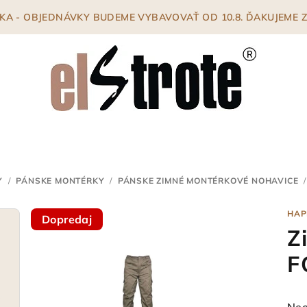
ENKA - OBJEDNÁVKY BUDEME VYBAVOVAŤ OD 10.8. ĎAKUJEME
Y
/
PÁNSKE MONTÉRKY
/
PÁNSKE ZIMNÉ MONTÉRKOVÉ NOHAVICE
/
HAP
Dopredaj
Z
F
Pri