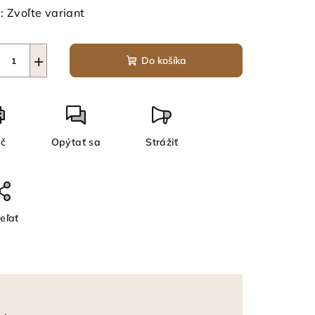
:
Zvoľte variant
+
Do košíka
ač
Opýtať sa
Strážiť
eľať