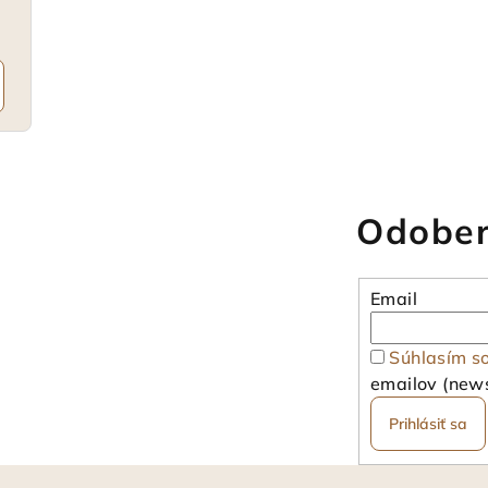
Odober
Email
Súhlasím s
emailov (news
Prihlásiť sa