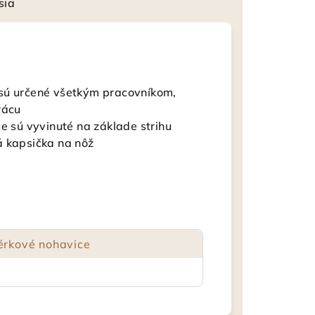
sia
 sú určené všetkým pracovníkom,
rácu
e sú vyvinuté na základe strihu
á kapsička na nôž
érkové nohavice