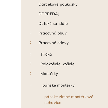
ý
Darčekové poukážky
p
DOPREDAJ
a
Detské sandále
n
Pracovná obuv
e
Pracovné odevy
l
Tričká
Polokošele, košele
Montérky
pánske montérky
pánske zimné montérkové
nohavice