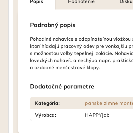
Popis
Hodnotenie
Disku
Podrobný popis
Pohodlné nohavice s odopínateľnou vložkou
ktorí hľadajú pracovný odev pre vonkajšiu p
s možnosťou voľby tepelnej izolácie. Nohavic
loveckých nohavíc a nechýba napr. praktick
a ozdobné menčestrové klopy.
Dodatočné parametre
Kategória
:
pánske zimné mont
Výrobca
:
HAPPYjob