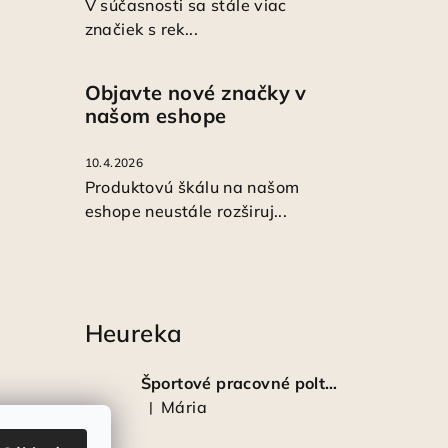
V súčasnosti sa stále viac
značiek s rek...
Objavte nové značky v
našom eshope
10.4.2026
Produktovú škálu na našom
eshope neustále rozširuj...
Heureka
Športové pracovné poltopánky PRESTIGE CLASSIC biele
Mária
|
Hodnotenie produktu je 5 z 5 hviezdičiek.