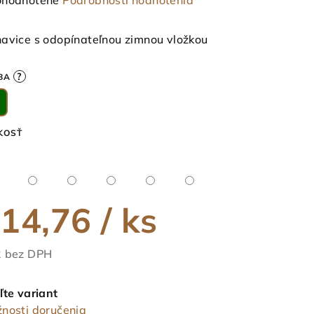
hodnotené
Podrobnosti hodnotenia
notenie
duktu
avice s odopínateľnou zimnou vložkou
?
BA
ezdičiek.
KOSŤ
14,76
/ ks
 bez DPH
notková
a:
ľte variant
nosti doručenia