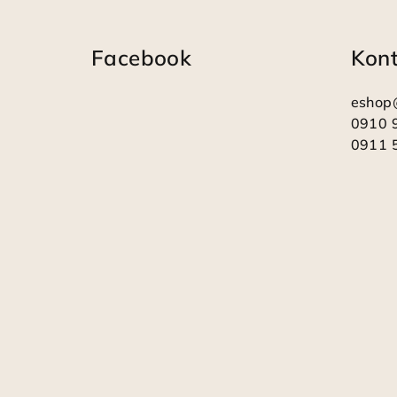
á
Facebook
Kon
p
ä
eshop
t
0910 
0911 
i
e