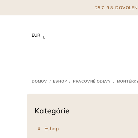
Prejsť
25.7.-9.8. DOVOL
na
obsah
EUR
DOMOV
/
ESHOP
/
PRACOVNÉ ODEVY
/
MONTÉRK
B
o
Kategórie
Preskočiť
kategórie
č
Eshop
n