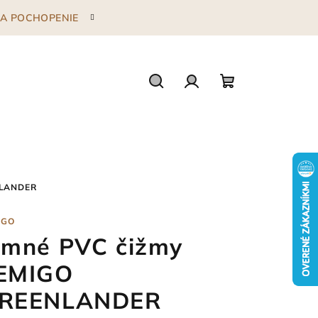
 ZA POCHOPENIE
Hľadať
Prihlásenie
Nákupný
košík
NLANDER
IGO
imné PVC čižmy
EMIGO
REENLANDER