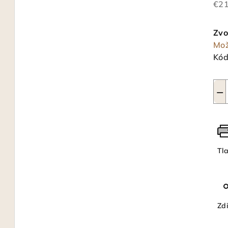
€21
Jed
cen
Zvo
Mož
Kód
−
Tl
Zdi