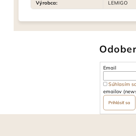
Výrobca
:
LEMIGO
Odober
Email
Súhlasím s
emailov (news
Prihlásiť sa