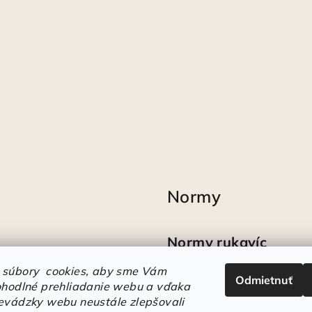
Normy
Normy rukavíc
 súbory cookies, aby sme Vám
Odmietnuť
Ako sa vyznať v
ohodlné prehliadanie webu a vďaka
označeniach obuvi
evádzky webu neustále zlepšovali