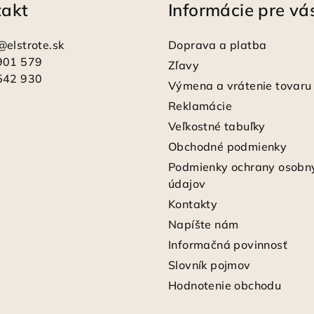
takt
Informácie pre vá
@
elstrote.sk
Doprava a platba
901 579
Zľavy
542 930
Výmena a vrátenie tovaru
Reklamácie
Veľkostné tabuľky
Obchodné podmienky
Podmienky ochrany osobn
údajov
Kontakty
Napíšte nám
Informačná povinnosť
Slovník pojmov
Hodnotenie obchodu