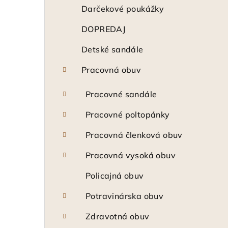
ý
Darčekové poukážky
p
DOPREDAJ
a
Detské sandále
n
Pracovná obuv
e
Pracovné sandále
l
Pracovné poltopánky
Pracovná členková obuv
Pracovná vysoká obuv
Policajná obuv
Potravinárska obuv
Zdravotná obuv