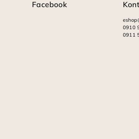
Facebook
Kon
p
ä
eshop
t
0910 
0911 
i
e