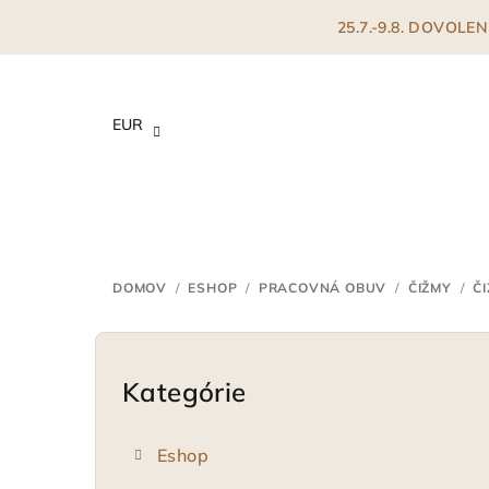
Prejsť
25.7.-9.8. DOVOL
na
obsah
EUR
DOMOV
/
ESHOP
/
PRACOVNÁ OBUV
/
ČIŽMY
/
Č
B
o
Kategórie
Preskočiť
kategórie
č
Eshop
n