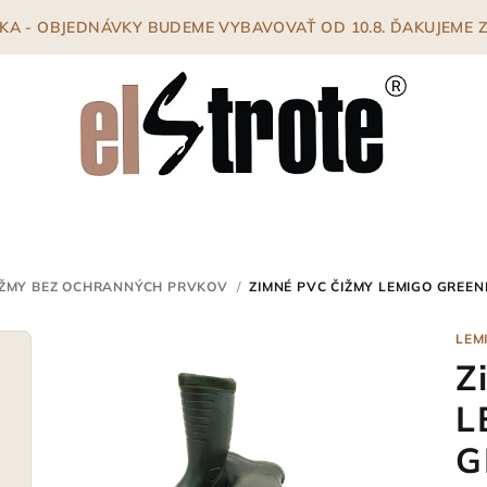
ENKA - OBJEDNÁVKY BUDEME VYBAVOVAŤ OD 10.8. ĎAKUJEME
IŽMY BEZ OCHRANNÝCH PRVKOV
/
ZIMNÉ PVC ČIŽMY LEMIGO GREE
LEM
Z
L
G