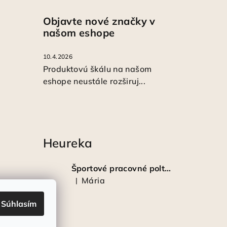
Objavte nové značky v
našom eshope
10.4.2026
Produktovú škálu na našom
eshope neustále rozširuj...
Heureka
Športové pracovné poltopánky PRESTIGE CLASSIC biele
Mária
|
Hodnotenie produktu je 5 z 5 hviezdičiek.
Súhlasím