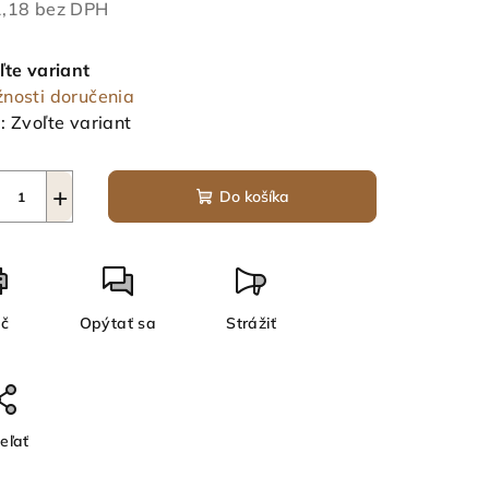
,18 bez DPH
notková
a:
ľte variant
nosti doručenia
:
Zvoľte variant
+
Do košíka
ač
Opýtať sa
Strážiť
eľať