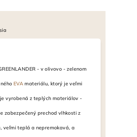
sia
GREENLANDER - v olivovo - zelenom
evného
EVA
materiálu, ktorý je veľmi
 je vyrobená z teplých materiálov -
e zabezpečený prechod vlhkosti z
 veľmi teplá a nepremokavá, a
.