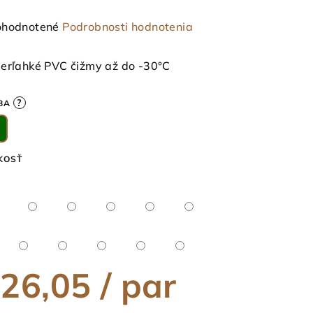
emerné
hodnotené
Podrobnosti hodnotenia
notenie
duktu
erľahké PVC čižmy až do -30°C
?
BA
ezdičiek.
KOSŤ
26,05
/ par