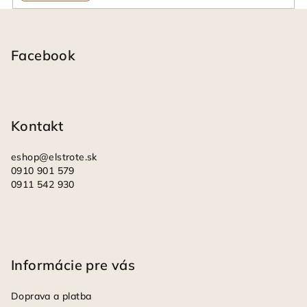
Z
á
p
Facebook
ä
t
i
Kontakt
e
eshop
@
elstrote.sk
0910 901 579
0911 542 930
Informácie pre vás
Doprava a platba