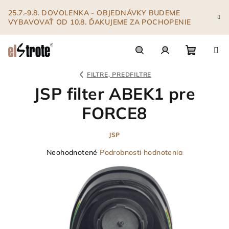
Prejsť
25.7.-9.8. DOVOLENKA - OBJEDNÁVKY BUDEME
na
VYBAVOVAŤ OD 10.8. ĎAKUJEME ZA POCHOPENIE
obsah
Nákupn
Hľadať
Prihlásenie
FILTRE, PREDFILTRE
JSP filter ABEK1 pre
košík
FORCE8
JSP
Priemerné
Neohodnotené
Podrobnosti hodnotenia
hodnotenie
produktu
je
0,0
z
5
hviezdičiek.