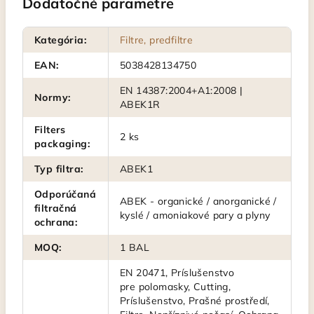
Dodatočné parametre
Kategória
:
Filtre, predfiltre
EAN
:
5038428134750
EN 14387:2004+A1:2008 |
Normy
:
ABEK1R
Filters
2 ks
packaging
:
Typ filtra
:
ABEK1
Odporúčaná
ABEK - organické / anorganické /
filtračná
kyslé / amoniakové pary a plyny
ochrana
:
MOQ
:
1 BAL
EN 20471, Príslušenstvo
pre polomasky, Cutting,
Príslušenstvo, Prašné prostředí,