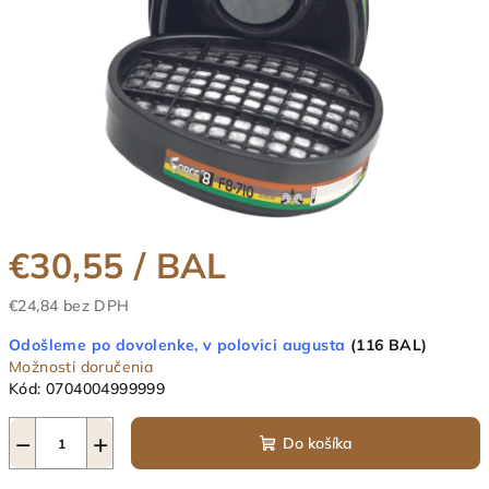
€30,55
/ BAL
€24,84 bez DPH
Jednotková
Odošleme po dovolenke, v polovici augusta
(116 BAL)
cena:
Možnosti doručenia
Kód:
0704004999999
−
+
Do košíka