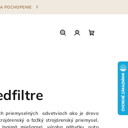
 ZA POCHOPENIE
Hľadať
Prihlásenie
Nákupný
košík
edfiltre
ch priemyselných odvetviach ako je drevo
trojárenský a ťažký strojárenský priemysel,
i (najmä miešarne), výroba nábytku, auto