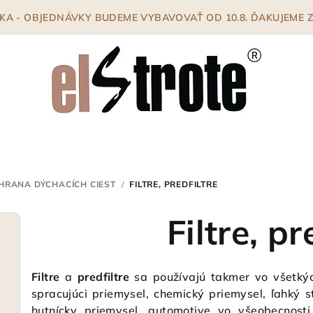
ENKA - OBJEDNÁVKY BUDEME VYBAVOVAŤ OD 10.8. ĎAKUJEME
HRANA DÝCHACÍCH CIEST
/
FILTRE, PREDFILTRE
Filtre, pr
Filtre
a
predfiltre
sa používajú takmer vo všetký
spracujúci priemysel, chemický priemysel, ľahký s
hutnícky priemysel, automotive vo všeobecnost