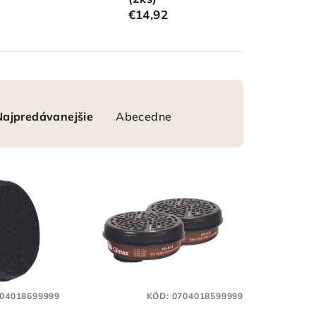
€14,92
Najpredávanejšie
Abecedne
04018699999
KÓD:
0704018599999