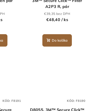
den pár
3M™ Secure Click™ Filter
A2P3 R, pár
DPH
€39,35 bez DPH
ks
€48,40
/ ks
ka
Do košíka
KÓD:
F8191
KÓD:
F8190
ecure
D8055, 3M™ Secure Click™