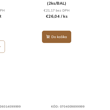
(2ks/BAL)
DPH
€21,17 bez DPH
R
€26,04
/ ks
Do košíka
06014099999
KÓD:
0704009899999