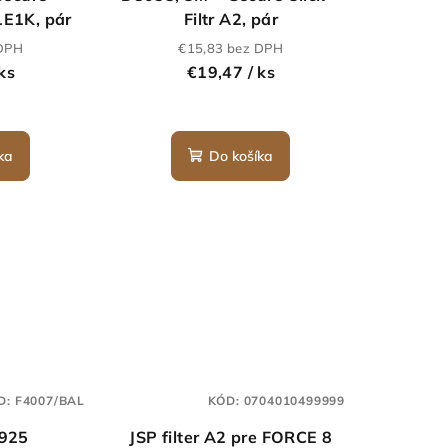
1E1K, pár
Filtr A2, pár
 DPH
€15,83 bez DPH
 ks
€19,47
/ ks
ka
Do košíka
D:
F4007/BAL
KÓD:
0704010499999
5925
JSP filter A2 pre FORCE 8