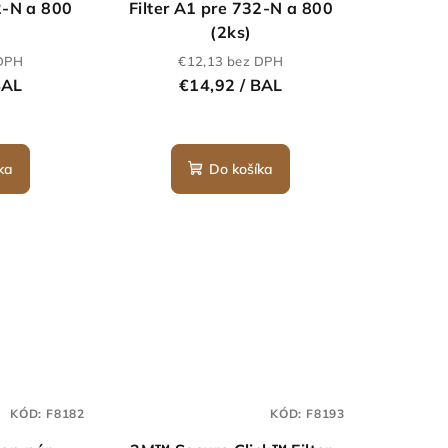
2-N a 800
Filter A1 pre 732-N a 800
(2ks)
 DPH
€12,13 bez DPH
BAL
€14,92
/ BAL
ka
Do košíka
KÓD:
F8182
KÓD:
F8193