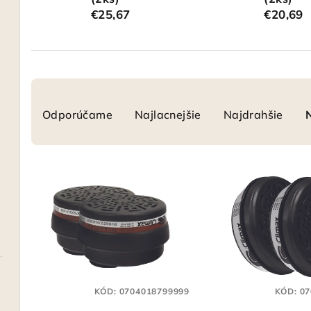
€25,67
€20,69
R
Odporúčame
Najlacnejšie
Najdrahšie
a
d
V
e
ý
n
p
i
i
e
s
p
KÓD:
0704018799999
KÓD:
07
p
r