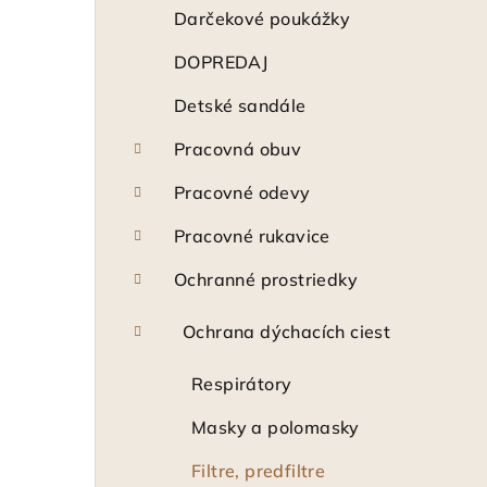
ý
Darčekové poukážky
p
DOPREDAJ
a
Detské sandále
n
Pracovná obuv
e
Pracovné odevy
l
Pracovné rukavice
Ochranné prostriedky
Ochrana dýchacích ciest
Respirátory
Masky a polomasky
Filtre, predfiltre