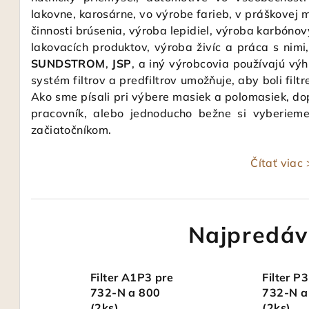
lakovne, karosárne, vo výrobe farieb, v práškovej 
činnosti brúsenia, výroba lepidiel, výroba karbónov
lakovacích produktov, výroba živíc a práca s nimi,
SUNDSTROM
,
JSP
, a iný výrobcovia používajú vý
systém filtrov a predfiltrov umožňuje, aby boli filt
Ako sme písali pri výbere masiek a polomasiek, do
pracovník, alebo jednoducho bežne si vyberiem
začiatočníkom.
Čítať viac
Najpredáv
Filter A1P3 pre
Filter P3
732-N a 800
732-N a
(2ks)
(2ks)