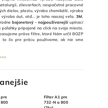
metalurgii, zlievarňach, nespočetné pracovné
ých dielov, plastu, výroba chemikálií, výroba
 výroba áut, atď... je toho naozaj veľa.
3M
,
hradne
bajonetový - najpoužívanejší
upínací
re poľahky pripojené na click na svoje miesto.
pasujeme práve filtre, ktoré Nám určil BOZP
e to čo pre prácu používame, ak nie sme
 >>>
anejšie
 pre
Filter A1 pre
 800
732-N a 800
(2ks)