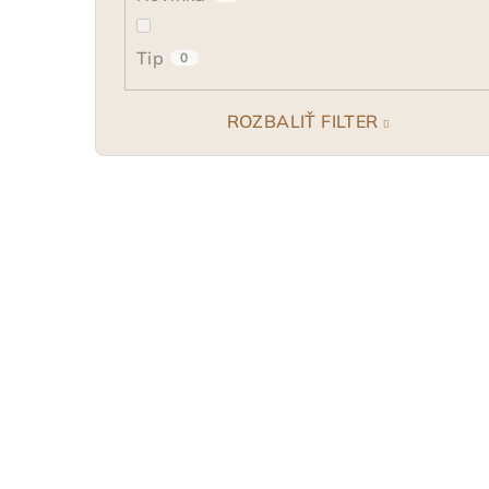
Tip
0
ROZBALIŤ FILTER