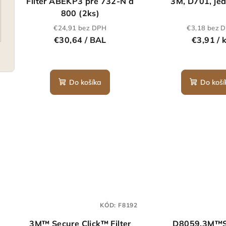
Filter ABEKP3 pre 732-N a
3M, D701, je
800 (2ks)
€24,91 bez DPH
€3,18 bez 
€30,64
/ BAL
€3,91
/ 
Do košíka
Do koší
KÓD:
F8192
3M™ Secure Click™ Filter
D8059,3M™S