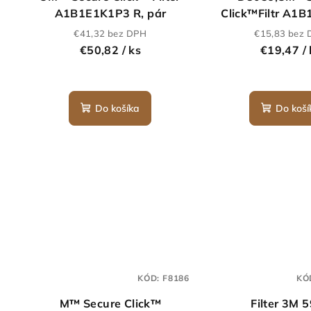
A1B1E1K1P3 R, pár
Click™Filtr A1B
€41,32 bez DPH
€15,83 bez
€50,82
/ ks
€19,47
/
Do košíka
Do koší
KÓD:
F8186
KÓ
M™ Secure Click™
Filter 3M 