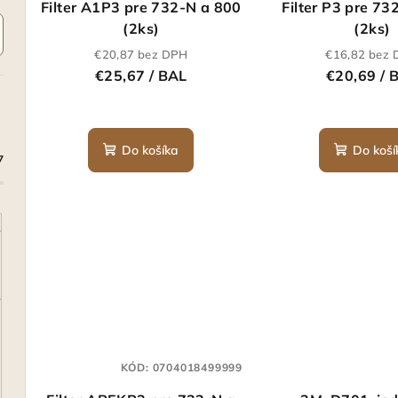
Filter A1P3 pre 732-N a 800
Filter P3 pre 73
r
o
(2ks)
(2ks)
o
d
€20,87 bez DPH
€16,82 bez
€25,67
/ BAL
€20,69
/ 
d
u
u
k
k
Do košíka
Do koší
t
7
t
o
o
v
v
KÓD:
0704018499999