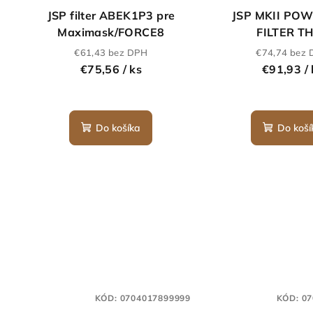
JSP filter ABEK1P3 pre
JSP MKII PO
Maximask/FORCE8
FILTER T
€61,43 bez DPH
€74,74 bez
€75,56
/ ks
€91,93
/
Do košíka
Do koší
KÓD:
0704017899999
KÓD:
07