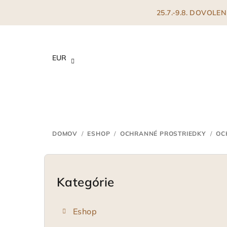
Prejsť
25.7.-9.8. DOVOL
na
obsah
EUR
DOMOV
/
ESHOP
/
OCHRANNÉ PROSTRIEDKY
/
OC
B
o
Kategórie
Preskočiť
kategórie
č
Eshop
n