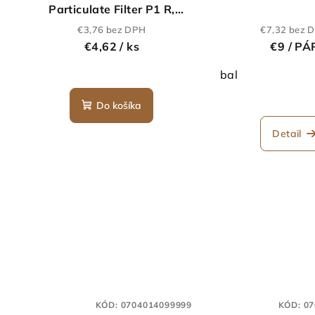
Particulate Filter P1 R,
D7915, balení 4 ks
€3,76 bez DPH
€7,32 bez 
€4,62
/ ks
€9
/ PÁ
bal
Do košíka
Detail
KÓD:
0704014099999
KÓD:
07