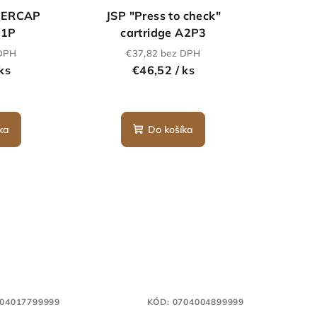
WERCAP
JSP "Press to check"
H1P
cartridge A2P3
 DPH
€37,82 bez DPH
 ks
€46,52
/ ks
ka
Do košíka
04017799999
KÓD:
0704004899999