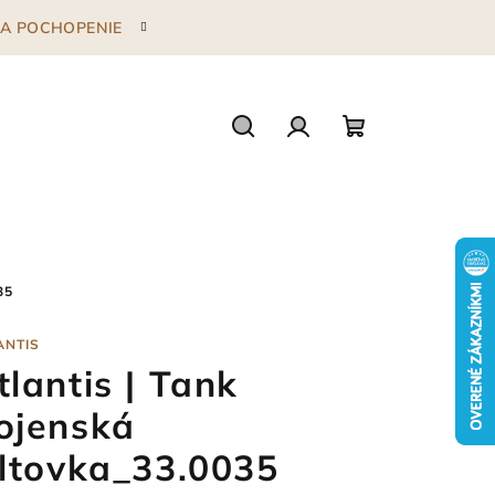
 ZA POCHOPENIE
Hľadať
Prihlásenie
Nákupný
košík
35
ANTIS
tlantis | Tank
ojenská
iltovka_33.0035