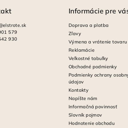
takt
Informácie pre vá
@
elstrote.sk
Doprava a platba
901 579
Zľavy
542 930
Výmena a vrátenie tovaru
Reklamácie
Veľkostné tabuľky
Obchodné podmienky
Podmienky ochrany osobn
údajov
Kontakty
Napíšte nám
Informačná povinnosť
Slovník pojmov
Hodnotenie obchodu