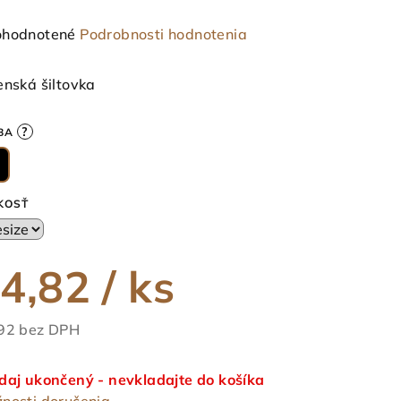
emerné
hodnotené
Podrobnosti hodnotenia
notenie
duktu
enská šiltovka
?
BA
ezdičiek.
KOSŤ
4,82
/ ks
92 bez DPH
notková
a:
daj ukončený - nevkladajte do košíka