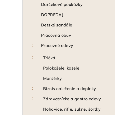
ý
Darčekové poukážky
p
DOPREDAJ
a
Detské sandále
n
Pracovná obuv
e
Pracovné odevy
l
Tričká
Polokošele, košele
Montérky
Biznis oblečenie a doplnky
Zdravotnícke a gastro odevy
Nohavice, rifle, sukne, šortky