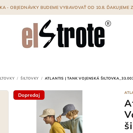
ENKA - OBJEDNÁVKY BUDEME VYBAVOVAŤ OD 10.8. ĎAKUJEME
ILTOVKY
/
ŠILTOVKY
/
ATLANTIS | TANK VOJENSKÁ ŠILTOVKA_33.00
ATL
Dopredaj
A
V
š