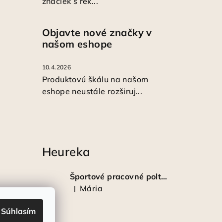
značiek s rek...
Objavte nové značky v
našom eshope
10.4.2026
Produktovú škálu na našom
eshope neustále rozširuj...
Heureka
Športové pracovné poltopánky PRESTIGE CLASSIC biele
Mária
|
Hodnotenie produktu je 5 z 5 hviezdičiek.
Súhlasím