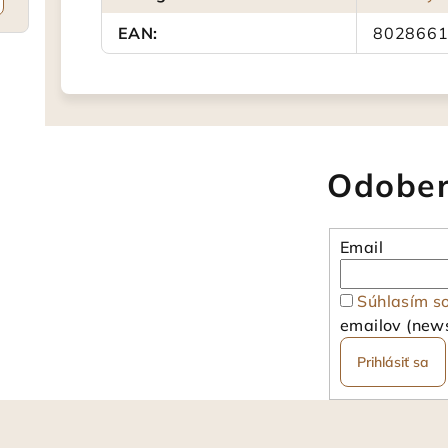
EAN
:
802866
Odober
Email
Súhlasím s
emailov (news
Prihlásiť sa