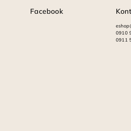
á
Facebook
Kon
p
ä
eshop
t
0910 
0911 
i
e