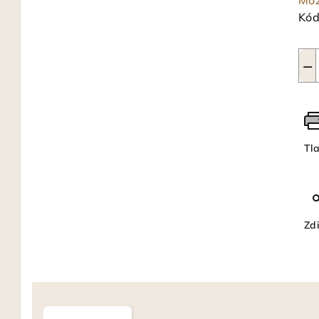
Mož
Kód
−
Tl
Zdi