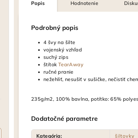
Popis
Hodnotenie
Disku
Podrobný popis
4 švy na šilte
vojenský vzhľad
suchý zips
štítok
TearAway
ručné pranie
nežehliť, nesušiť v sušičke, nečistiť che
235g/m2, 100% bavlna, potítko: 65% polye
Dodatočné parametre
Kategória
:
šiltovky