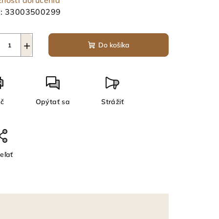
nosti doručenia
:
33003500299
+
Do košíka
ač
Opýtať sa
Strážiť
eľať