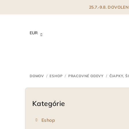
Prejsť
25.7.-9.8. DOVOL
na
obsah
EUR
DOMOV
/
ESHOP
/
PRACOVNÉ ODEVY
/
ČIAPKY, Š
B
o
Kategórie
Preskočiť
kategórie
č
Eshop
n