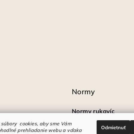
Normy
Normy rukavíc
 súbory cookies, aby sme Vám
Odmietnuť
Ako sa vyznať v
ohodlné prehliadanie webu a vďaka