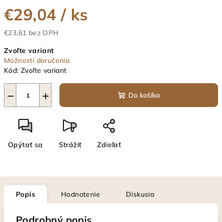
€29,04
/ ks
€23,61 bez DPH
Jednotková
Zvoľte variant
cena:
Možnosti doručenia
Kód:
Zvoľte variant
−
+
Do košíka
Opýtať sa
Strážiť
Zdieľať
Popis
Hodnotenie
Diskusia
Podrobný popis