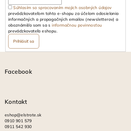
Súhlasím so spracovaním mojich osobných údajov
prevádzkovateľom tohto e-shopu za účelom odosielania
informačných a propagačných emailov (newsletterov) a
oboznámil/a som sa s
informačnou povinnosťou
prevádzkovateľa eshopu.
Prihlásiť sa
Z
á
p
Facebook
ä
t
i
Kontakt
e
eshop
@
elstrote.sk
0910 901 579
0911 542 930