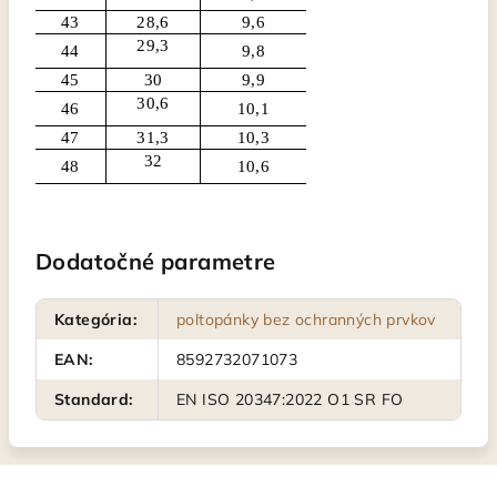
43
28,6
9,6
29,3
44
9,8
45
30
9,9
30,6
46
10,1
47
31,3
10,3
32
48
10,6
Dodatočné parametre
Kategória
:
poltopánky bez ochranných prvkov
EAN
:
8592732071073
Standard
:
EN ISO 20347:2022 O1 SR FO