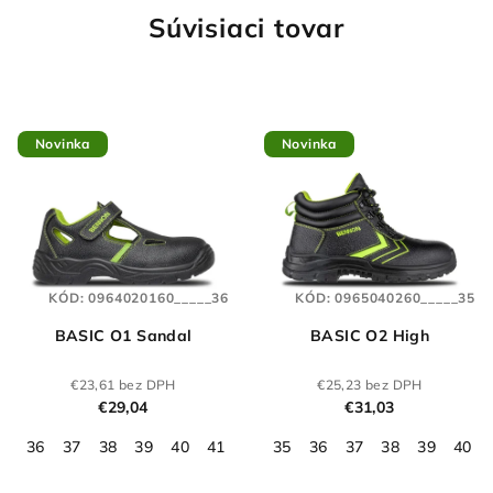
Súvisiaci tovar
Novinka
Novinka
KÓD:
0964020160_____36
KÓD:
0965040260_____35
BASIC O1 Sandal
BASIC O2 High
€23,61 bez DPH
€25,23 bez DPH
€29,04
€31,03
36
37
38
39
40
41
42
35
43
36
44
37
45
38
46
39
47
40
48