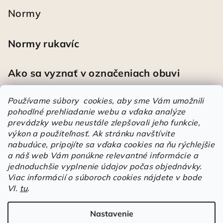
Normy
Normy rukavíc
Ako sa vyznať v označeniach obuvi
Používame súbory cookies, aby sme Vám umožnili
pohodlné prehliadanie webu a vďaka analýze
Heureka
prevádzky webu neustále zlepšovali jeho funkcie,
výkon a použiteľnosť.
Ak stránku navštívite
nabudúce, pripojíte sa vďaka cookies na ňu rýchlejšie
Športové pracovné poltopánky PRESTIGE CLASSIC biele
a náš web Vám ponúkne relevantné informácie a
Mária
|
Hodnotenie produktu je 5 z 5 hviezdičiek.
jednoduchšie vyplnenie údajov počas objednávky.
Á
Viac informácií o súboroch cookies nájdete v bode
r
VI.
tu
.
Árukereső.hu
u
k
Nastavenie
Copyright 2026
Elstrote®
. Všetky práva vyhradené.
Upraviť