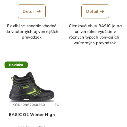
Detail
Detail
Flexibilné sandále vhodné
Členková obuv BASIC je na
do vnútorných aj vonkajších
univerzálne využitie v
prevádzok
rôznych typoch vonkajších i
vnútorných prevádzok.
Novinka
KÓD:
0967040260_____36
BASIC O2 Winter High