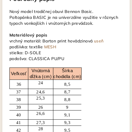
Nový model tradičnej obuvi Bennon Basic.
Poltopánka BASIC je na univerzálne využitie v rôznych
typoch vonkajších i vnútorných prevádzok.
Materiálový popis
vrchný materiál: Barton print hovädzinová
useň
podšívka: textílie
MESH
stielka: D-SOLE
podošva: CLASSICA PU/PU
Vnútorná
Šírka
Veľkosť
dĺžka (cm)
chodidla (cm)
24
36
8,5
37
24,6
8,7
25,3
38
8,8
39
26
9
26,6
40
9,1
41
27,3
9,3
28
42
9,5