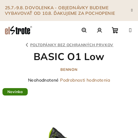
Prejsť
25.7.-9.8. DOVOLENKA - OBJEDNÁVKY BUDEME
na
VYBAVOVAŤ OD 10.8. ĎAKUJEME ZA POCHOPENIE
obsah
Nákupn
Hľadať
Prihlásenie
POLTOPÁNKY BEZ OCHRANNÝCH PRVKOV
BASIC O1 Low
košík
BENNON
Priemerné
Neohodnotené
Podrobnosti hodnotenia
hodnotenie
Novinka
produktu
je
0,0
z
5
hviezdičiek.