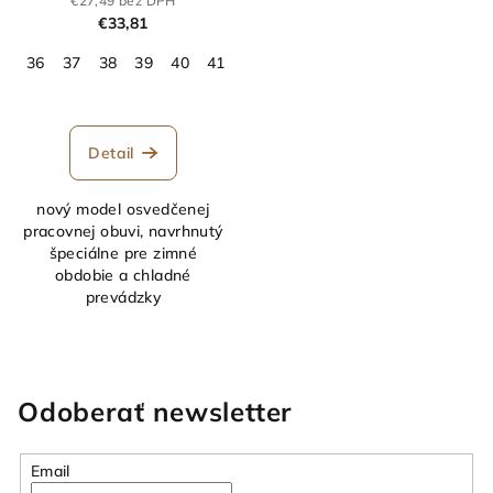
€27,49 bez DPH
€33,81
36
37
38
39
40
41
42
43
44
45
46
47
48
Detail
nový model osvedčenej
pracovnej obuvi, navrhnutý
špeciálne pre zimné
obdobie a chladné
prevádzky
Odoberať newsletter
Email