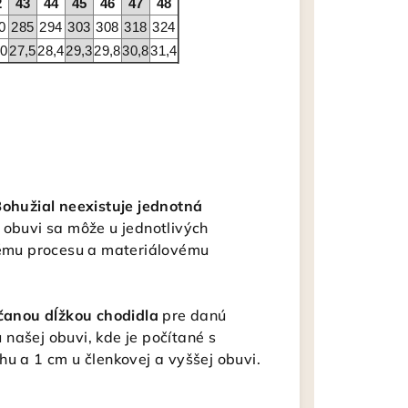
2
43
44
45
46
47
48
0
285
294
303
308
318
324
,0
27,5
28,4
29,3
29,8
30,8
31,4
ohužial neexistuje jednotná
j obuvi sa môže u jednotlivých
bnému procesu a materiálovému
čanou dĺžkou chodidla
pre danú
našej obuvi, kde je počítané s
hu a 1 cm u členkovej a vyššej obuvi.