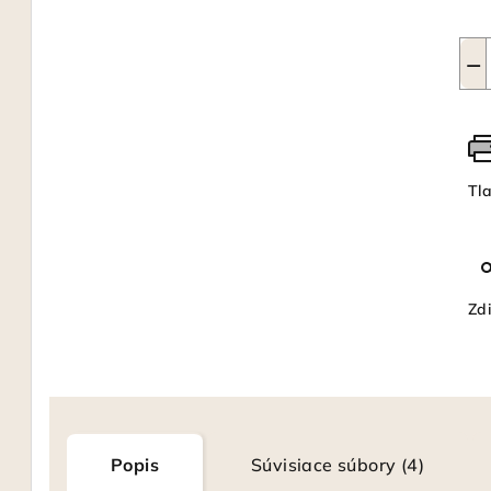
−
Tl
Zdi
Popis
Súvisiace súbory (4)