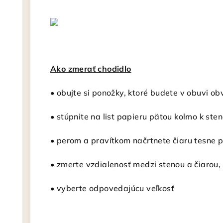
Ako zmerať chodidlo
• obujte si ponožky, ktoré budete v obuvi ob
• stúpnite na list papieru pätou kolmo k ste
• perom a pravítkom načrtnete čiaru tesne 
• zmerte vzdialenosť medzi stenou a čiarou, 
• vyberte odpovedajúcu veľkosť