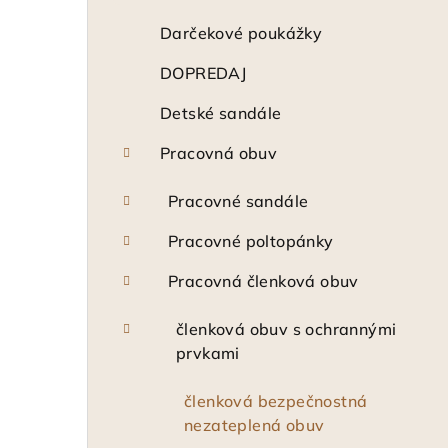
n
ý
Darčekové poukážky
p
DOPREDAJ
a
Detské sandále
n
Pracovná obuv
e
Pracovné sandále
l
Pracovné poltopánky
Pracovná členková obuv
členková obuv s ochrannými
prvkami
členková bezpečnostná
nezateplená obuv