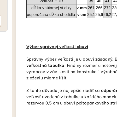
veľkosť EUR
39
40
41
4
dĺžka vnútornej stielky
v mm
261
266
272
28
odporúčaná dĺžka chodidla
v cm
25,1
25,6
26,2
27
Výber správnej veľkosti obuvi
Správny výber veľkosti je u obuvi zásadný.
B
veľkostná tabuľka
. Finálny rozmer u hotove
výrobcov v závislosti na konstrukcií, výro
zloženiu mierne líšiť.
Z tohto dôvodu je najlepšie riadiť sa
odporú
veľkosť uvedenú v tabuľke u každého modelu 
rezervou 0,5 cm u obuvi poltopánkového stri