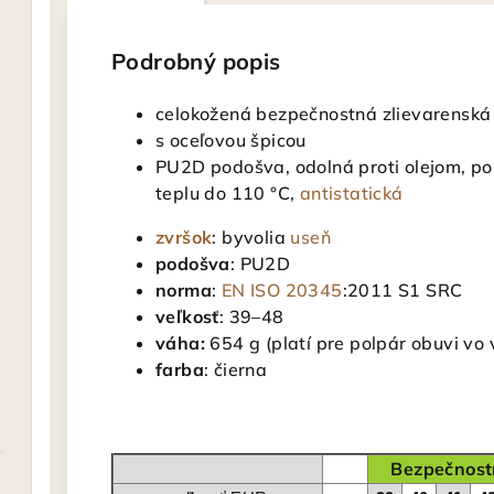
Podrobný popis
celokožená bezpečnostná zlievarenská
s oceľovou špicou
PU2D podošva, odolná proti olejom, 
teplu do 110 °C,
antistatická
zvršok
: byvolia
useň
podošva
: PU2D
norma
:
EN ISO 20345
:2011 S1 SRC
veľkosť
: 39–48
váha:
654 g (platí pre polpár obuvi vo 
farba
: čierna
Bezpečnos