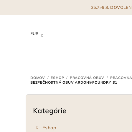
Prejsť
25.7.-9.8. DOVOL
na
obsah
EUR
DOMOV
/
ESHOP
/
PRACOVNÁ OBUV
/
PRACOVNÁ
BEZPEČNOSTNÁ OBUV ARDON®FOUNDRY S1
B
o
Kategórie
Preskočiť
kategórie
č
Eshop