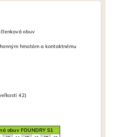
 členková obuv
pohonným hmotám a kontaktnému
veľkosti 42)
tná obuv FOUNDRY S1