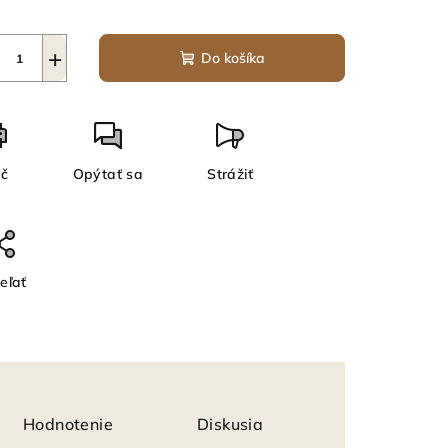
+
Do košíka
ač
Opýtať sa
Strážiť
eľať
Hodnotenie
Diskusia