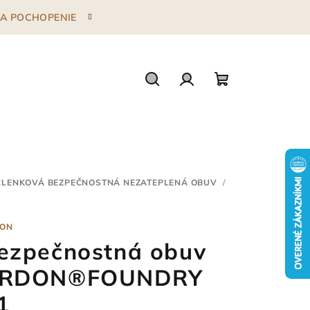
 ZA POCHOPENIE
Hľadať
Prihlásenie
Nákupný
košík
ČLENKOVÁ BEZPEČNOSTNÁ NEZATEPLENÁ OBUV
/
ON
ezpečnostná obuv
RDON®FOUNDRY
1