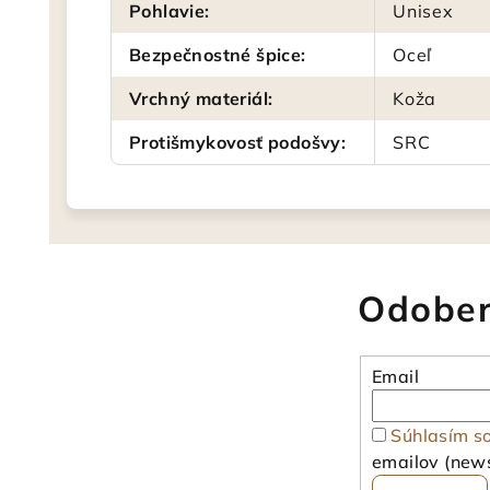
Pohlavie
:
Unisex
Bezpečnostné špice
:
Oceľ
Vrchný materiál
:
Koža
Protišmykovosť podošvy
:
SRC
Odober
Email
Súhlasím s
emailov (news