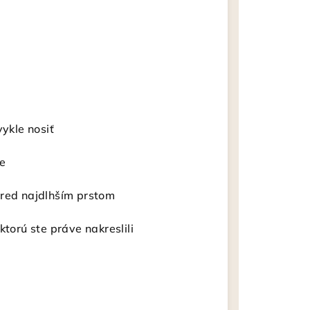
vykle nosiť
ne
pred najdlhším prstom
ktorú ste práve nakreslili