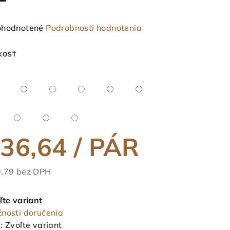
emerné
hodnotené
Podrobnosti hodnotenia
notenie
duktu
KOSŤ
ezdičiek.
36,64
/ PÁR
,79 bez DPH
notková
a:
ľte variant
nosti doručenia
:
Zvoľte variant