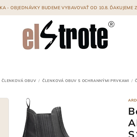
ENKA - OBJEDNÁVKY BUDEME VYBAVOVAŤ OD 10.8. ĎAKUJEME
 ČLENKOVÁ OBUV
/
ČLENKOVÁ OBUV S OCHRANNÝMI PRVKAMI
/
ARD
B
A
S