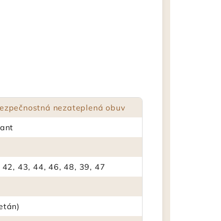
bezpečnostná nezateplená obuv
iant
 42, 43, 44, 46, 48, 39, 47
etán)