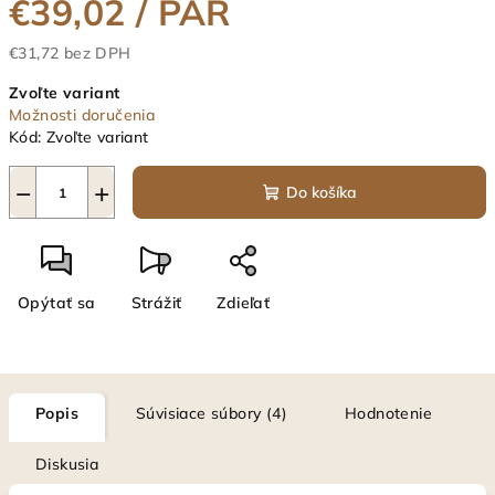
€39,02
/ PÁR
€31,72 bez DPH
Jednotková
Zvoľte variant
cena:
Možnosti doručenia
Kód:
Zvoľte variant
−
+
Do košíka
Opýtať sa
Strážiť
Zdieľať
Popis
Súvisiace súbory (4)
Hodnotenie
Diskusia