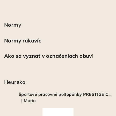
Normy
Normy rukavíc
Ako sa vyznať v označeniach obuvi
Heureka
Športové pracovné poltopánky PRESTIGE CLASSIC biele
Mária
|
Hodnotenie produktu je 5 z 5 hviezdičiek.
Á