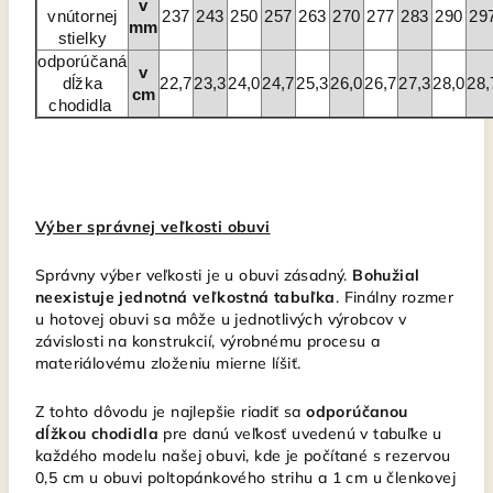
v
vnútornej
237
243
250
257
263
270
277
283
290
29
mm
stielky
odporúčaná
v
dĺžka
22,7
23,3
24,0
24,7
25,3
26,0
26,7
27,3
28,0
28,
cm
chodidla
Výber správnej veľkosti obuvi
Správny výber veľkosti je u obuvi zásadný.
Bohužial
neexistuje jednotná veľkostná tabuľka
. Finálny rozmer
u hotovej obuvi sa môže u jednotlivých výrobcov v
závislosti na konstrukcií, výrobnému procesu a
materiálovému zloženiu mierne líšiť.
Z tohto dôvodu je najlepšie riadiť sa
odporúčanou
dĺžkou chodidla
pre danú veľkosť uvedenú v tabuľke u
každého modelu našej obuvi, kde je počítané s rezervou
0,5 cm u obuvi poltopánkového strihu a 1 cm u členkovej