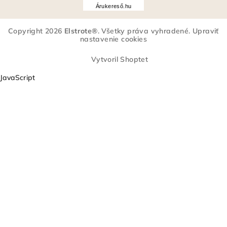
r
Árukereső.hu
u
k
Copyright 2026
Elstrote®
. Všetky práva vyhradené.
Upraviť
e
nastavenie cookies
r
e
Vytvoril Shoptet
s
JavaScript
ő