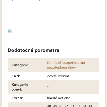
Dodatočné parametre
členková bezpečnostná
Kategória
:
nezateplená obuv
EAN
:
Zvoľte variant
Kategória
S3
obuvi
:
Farba
:
hnedé odtiene
45, 40, 41, 42, 43, 44, 46, 48,