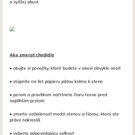
a vyššej obuvi.
Ako zmerať chodidlo
• obujte si ponožky, ktoré budete v obuvi obvykle nosiť
• stúpnite na list papieru pätou kolmo k stene
• perom a pravítkom načrtnete čiaru tesne pred
najdlhším prstom
• zmerte vzdialenosť medzi stenou a čiarou, ktorú ste
práve nakreslili
• vyberte odpovedajúcu veľkosť