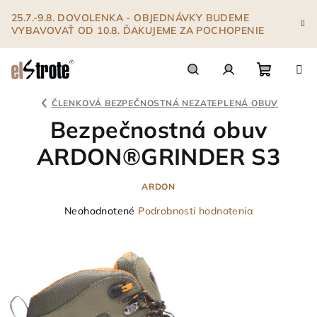
Prejsť
25.7.-9.8. DOVOLENKA - OBJEDNÁVKY BUDEME
na
VYBAVOVAŤ OD 10.8. ĎAKUJEME ZA POCHOPENIE
obsah
Nákupn
Hľadať
Prihlásenie
ČLENKOVÁ BEZPEČNOSTNÁ NEZATEPLENÁ OBUV
Bezpečnostná obuv
košík
ARDON®GRINDER S3
ARDON
Priemerné
Neohodnotené
Podrobnosti hodnotenia
hodnotenie
produktu
je
0,0
z
5
hviezdičiek.