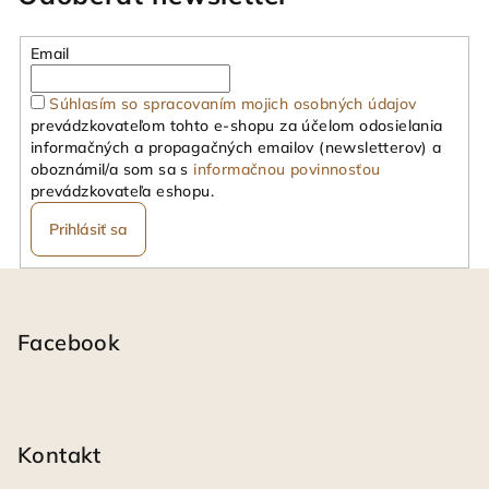
Email
Súhlasím so spracovaním mojich osobných údajov
prevádzkovateľom tohto e-shopu za účelom odosielania
informačných a propagačných emailov (newsletterov) a
oboznámil/a som sa s
informačnou povinnosťou
prevádzkovateľa eshopu.
Prihlásiť sa
Z
á
p
Facebook
ä
t
i
Kontakt
e