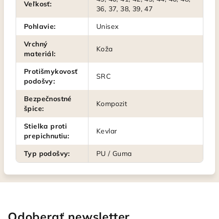
Veľkosť
:
36, 37, 38, 39, 47
Pohlavie
:
Unisex
Vrchný
Koža
materiál
:
Protišmykovosť
SRC
podošvy
:
Bezpečnostné
Kompozit
špice
:
Stielka proti
Kevlar
prepichnutiu
:
Typ podošvy
:
PU / Guma
Odoberať newsletter