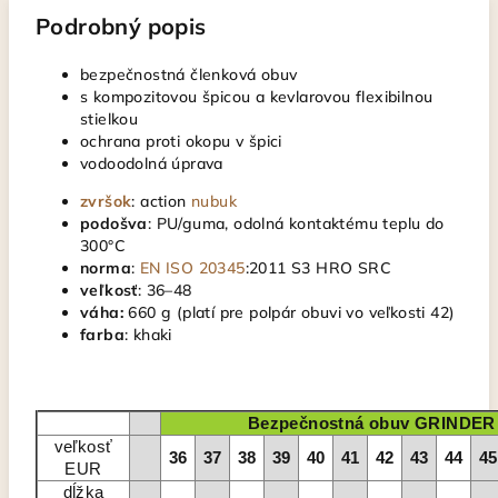
Podrobný popis
bezpečnostná členková obuv
s kompozitovou špicou a kevlarovou flexibilnou
stielkou
ochrana proti okopu v špici
vodoodolná úprava
zvršok
: action
nubuk
podošva
: PU/guma, odolná kontaktému teplu do
300°C
norma
:
EN ISO 20345
:2011 S3 HRO SRC
veľkosť
: 36–48
váha:
660 g (platí pre polpár obuvi vo veľkosti 42)
farba
: khaki
Bezpečnostná obuv GRINDER
veľkosť
36
37
38
39
40
41
42
43
44
45
EUR
dĺžka