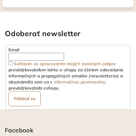
Odoberať newsletter
Email
Súhlasím so spracovaním mojich osobných údajov
prevádzkovateľom tohto e-shopu za účelom odosielania
informačných a propagačných emailov (newsletterov) a
oboznámil/a som sa s
informačnou povinnosťou
prevádzkovateľa eshopu.
Prihlásiť sa
Z
á
p
Facebook