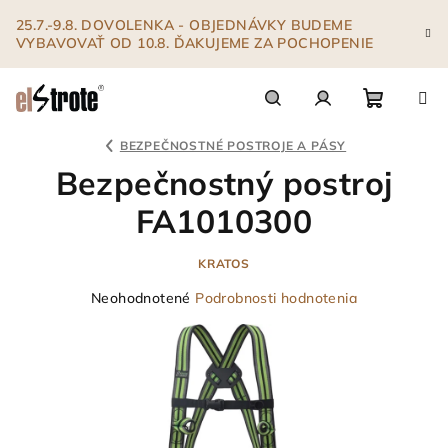
Prejsť
25.7.-9.8. DOVOLENKA - OBJEDNÁVKY BUDEME
na
VYBAVOVAŤ OD 10.8. ĎAKUJEME ZA POCHOPENIE
obsah
Nákupn
Hľadať
Prihlásenie
BEZPEČNOSTNÉ POSTROJE A PÁSY
Bezpečnostný postroj
košík
FA1010300
KRATOS
Priemerné
Neohodnotené
Podrobnosti hodnotenia
hodnotenie
produktu
je
0,0
z
5
hviezdičiek.