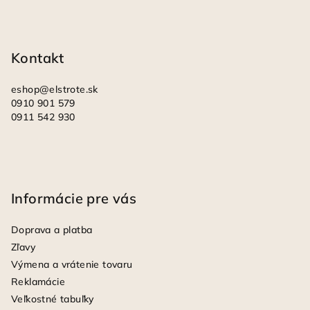
ä
t
i
Kontakt
e
eshop
@
elstrote.sk
0910 901 579
0911 542 930
Informácie pre vás
Doprava a platba
Zľavy
Výmena a vrátenie tovaru
Reklamácie
Veľkostné tabuľky