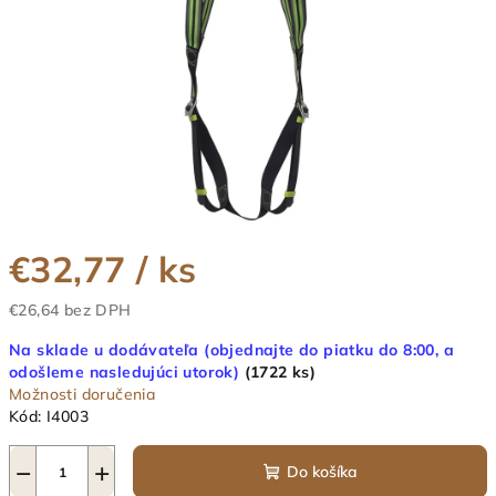
€32,77
/ ks
€26,64 bez DPH
Jednotková
Na sklade u dodávateľa (objednajte do piatku do 8:00, a
cena:
odošleme nasledujúci utorok)
(1722 ks)
Možnosti doručenia
Kód:
I4003
−
+
Do košíka