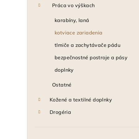
Práca vo výškach
karabíny, laná
kotviace zariadenia
tlmiče a zachytávače pádu
bezpečnostné postroje a pásy
doplnky
Ostatné
Kožené a textilné doplnky
Drogéria