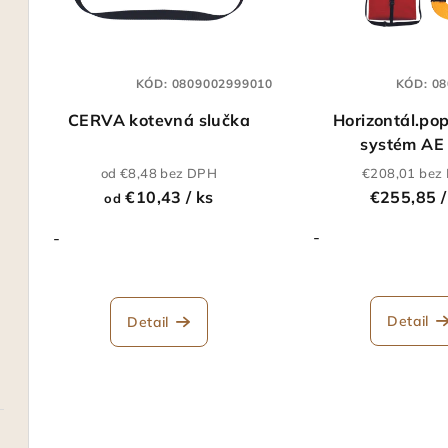
i
e
s
p
KÓD:
0809002999010
KÓD:
08
p
r
CERVA kotevná slučka
Horizontál.po
r
o
systém AE
o
d
od €8,48 bez DPH
€208,01 bez
€10,43
/ ks
€255,85
/
od
d
u
-
-
u
k
k
t
t
Detail
Detail
o
o
v
v