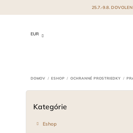
Prejsť
25.7.-9.8. DOVOL
na
obsah
EUR
DOMOV
/
ESHOP
/
OCHRANNÉ PROSTRIEDKY
/
PR
B
o
Kategórie
Preskočiť
kategórie
č
Eshop
n