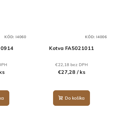
KÓD:
I4060
KÓD:
I4006
20914
Kotva FA5021011
 DPH
€22,18 bez DPH
 ks
€27,28
/ ks
ka
Do košíka