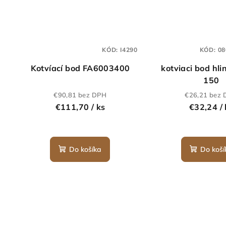
KÓD:
I4290
KÓD:
08
Kotvíací bod FA6003400
kotviaci bod hli
150
€90,81 bez DPH
€26,21 bez
€111,70
/ ks
€32,24
/
Do košíka
Do koší