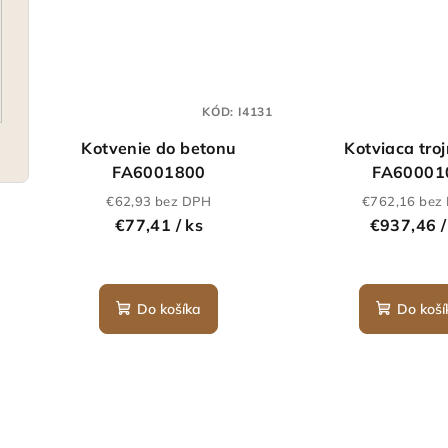
KÓD:
I4131
Kotvenie do betonu
Kotviaca tro
FA6001800
FA60001
€62,93 bez DPH
€762,16 bez
€77,41
/ ks
€937,46
/
Do košíka
Do koší