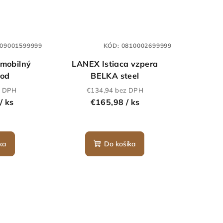
09001599999
KÓD:
0810002699999
mobilný
LANEX Istiaca vzpera
bod
BELKA steel
z DPH
€134,94 bez DPH
6
/ ks
€165,98
/ ks
ka
Do košíka