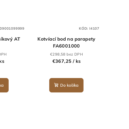
09001099999
KÓD:
I4107
níkový AT
Kotvíací bod na parapety
FA6001000
 DPH
€298,58 bez DPH
 ks
€367,25
/ ks
ka
Do košíka