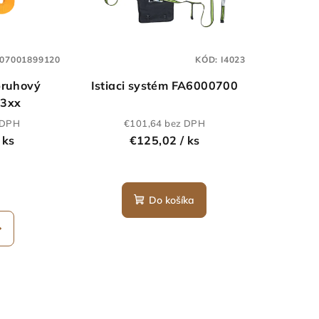
07001899120
KÓD:
I4023
pruhový
Istiaci systém FA6000700
 3xx
 DPH
€101,64 bez DPH
 ks
€125,02
/ ks
Do košíka