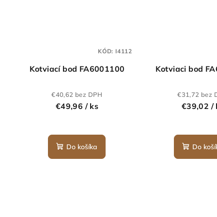
KÓD:
I4112
Kotviací bod FA6001100
Kotviaci bod F
€40,62 bez DPH
€31,72 bez
€49,96
/ ks
€39,02
/
Do košíka
Do koší