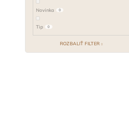
Novinka
0
Tip
0
ROZBALIŤ FILTER