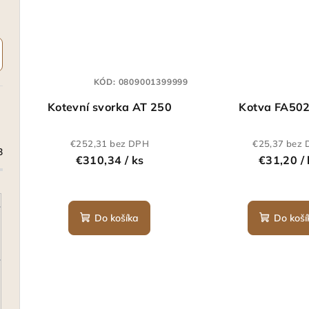
KÓD:
0809001399999
Kotevní svorka AT 250
Kotva FA50
€252,31 bez DPH
€25,37 bez
3
€310,34
/ ks
€31,20
/
Do košíka
Do koší