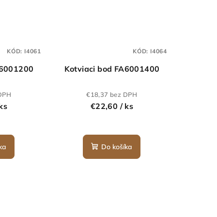
KÓD:
I4061
KÓD:
I4064
A6001200
Kotviaci bod FA6001400
 DPH
€18,37 bez DPH
 ks
€22,60
/ ks
ka
Do košíka