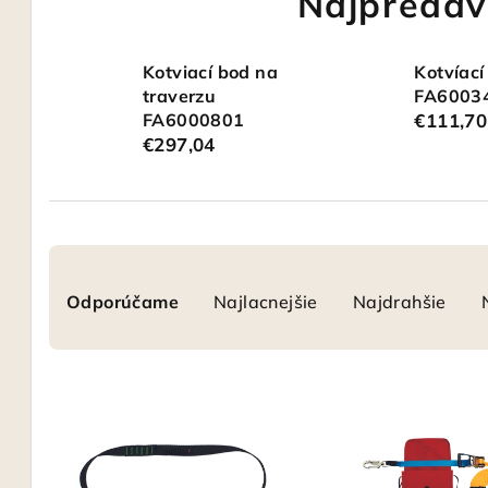
Najpredáv
Kotviací bod na
Kotvíací
traverzu
FA6003
FA6000801
€111,70
€297,04
R
Odporúčame
Najlacnejšie
Najdrahšie
a
d
V
e
ý
n
p
i