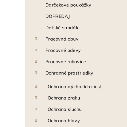
ý
Darčekové poukážky
p
DOPREDAJ
a
Detské sandále
n
Pracovná obuv
e
Pracovné odevy
l
Pracovné rukavice
Ochranné prostriedky
Ochrana dýchacích ciest
Ochrana zraku
Ochrana sluchu
Ochrana hlavy