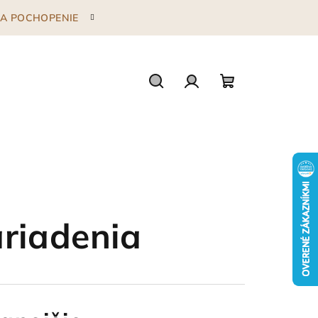
 ZA POCHOPENIE
Hľadať
Prihlásenie
Nákupný
košík
ariadenia