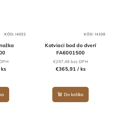
KÓD:
I4032
KÓD:
I4108
jnožka
Kotviaci bod do dverí
00
FA6001500
 DPH
€297,49 bez DPH
 ks
€365,91
/ ks
ka
Do košíka