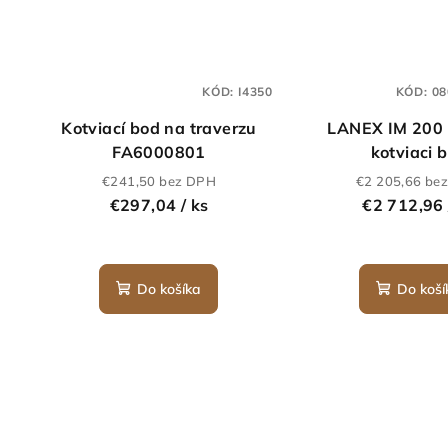
KÓD:
I4350
KÓD:
08
Kotviací bod na traverzu
LANEX IM 200 
FA6000801
kotviaci 
€241,50 bez DPH
€2 205,66 be
€297,04
/ ks
€2 712,9
Do košíka
Do koší