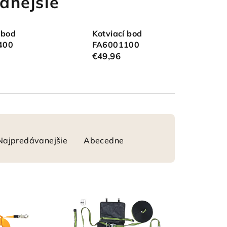
anejšie
 bod
Kotviací bod
400
FA6001100
€49,96
Najpredávanejšie
Abecedne