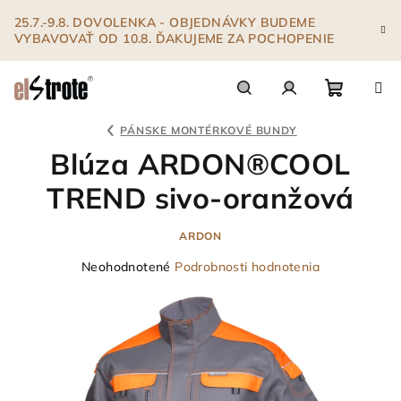
Prejsť
25.7.-9.8. DOVOLENKA - OBJEDNÁVKY BUDEME
na
VYBAVOVAŤ OD 10.8. ĎAKUJEME ZA POCHOPENIE
obsah
Nákupn
Hľadať
Prihlásenie
PÁNSKE MONTÉRKOVÉ BUNDY
Blúza ARDON®COOL
košík
TREND sivo-oranžová
ARDON
Priemerné
Neohodnotené
Podrobnosti hodnotenia
hodnotenie
produktu
je
0,0
z
5
hviezdičiek.