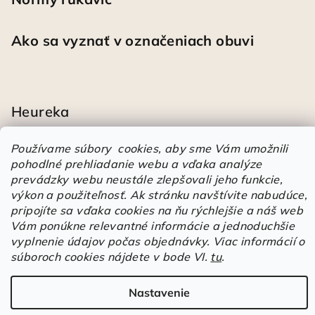
Ako sa vyznať v označeniach obuvi
Heureka
Športové pracovné poltopánky PRESTIGE CLASSIC biele
Používame súbory cookies, aby sme Vám umožnili
Mária
|
pohodlné prehliadanie webu a vďaka analýze
Hodnotenie produktu je 5 z 5 hviezdičiek.
prevádzky webu neustále zlepšovali jeho funkcie,
Á
výkon a použiteľnosť.
Ak stránku navštívite nabudúce,
r
pripojíte sa vďaka cookies na ňu rýchlejšie a náš web
Árukereső.hu
u
Vám ponúkne relevantné informácie a jednoduchšie
k
vyplnenie údajov počas objednávky. Viac informácií o
Copyright 2026
Elstrote®
. Všetky práva vyhradené.
Upraviť
e
súboroch cookies nájdete v bode VI.
tu
.
nastavenie cookies
r
e
Vytvoril Shoptet
Nastavenie
s
JavaScript