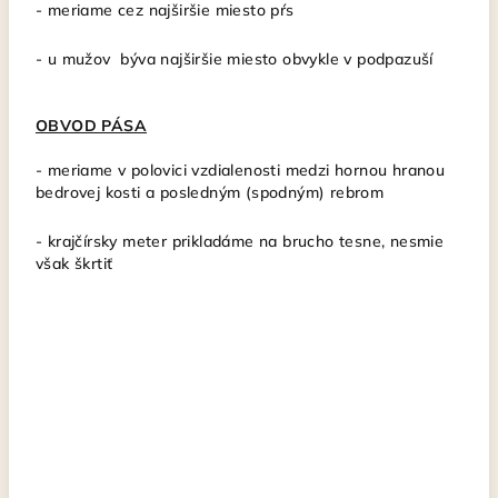
- meriame cez najširšie miesto pŕs
- u mužov býva najširšie miesto obvykle v podpazuší
OBVOD PÁSA
- meriame v polovici vzdialenosti medzi hornou hranou
bedrovej kosti a posledným (spodným) rebrom
- krajčírsky meter
prikladáme na brucho tesne, nesmie
však škrtiť