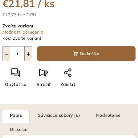
€21,81
/ ks
€17,73 bez DPH
Jednotková
Zvoľte variant
cena:
Možnosti doručenia
Kód:
Zvoľte variant
−
+
Do košíka
Opýtať sa
Strážiť
Zdieľať
Popis
Súvisiace súbory (6)
Hodnotenie
Diskusia