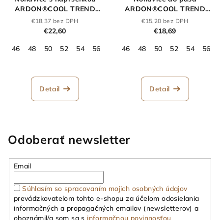
ARDON®COOL TREND
ARDON®COOL TREND
sivo-oranžové
sivo-oranžové
€18,37 bez DPH
€15,20 bez DPH
€22,60
€18,69
46
48
50
52
54
56
58
46
60
48
62
50
64
52
66
54
56
Detail
Detail
Odoberať newsletter
Email
Súhlasím so spracovaním mojich osobných údajov
prevádzkovateľom tohto e-shopu za účelom odosielania
informačných a propagačných emailov (newsletterov) a
oboznámil/a som sa s
informačnou povinnosťou