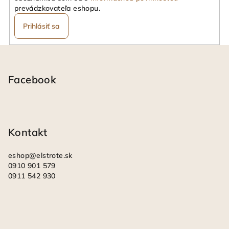
prevádzkovateľa eshopu.
Prihlásiť sa
Z
á
p
Facebook
ä
t
i
Kontakt
e
eshop
@
elstrote.sk
0910 901 579
0911 542 930