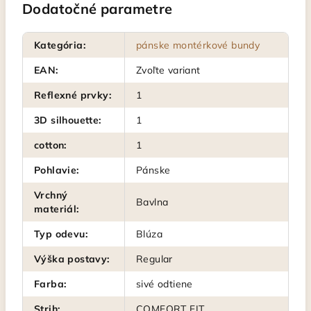
Dodatočné parametre
Kategória
:
pánske montérkové bundy
EAN
:
Zvoľte variant
Reflexné prvky
:
1
3D silhouette
:
1
cotton
:
1
Pohlavie
:
Pánske
Vrchný
Bavlna
materiál
:
Typ odevu
:
Blúza
Výška postavy
:
Regular
Farba
:
sivé odtiene
Strih
:
COMFORT FIT