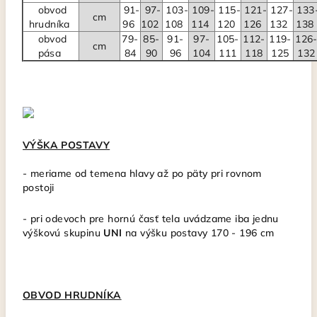
obvod
91-
97-
103-
109-
115-
121-
127-
133
cm
hrudníka
96
102
108
114
120
126
132
138
obvod
79-
85-
91-
97-
105-
112-
119-
126
cm
pása
84
90
96
104
111
118
125
132
VÝŠKA POSTAVY
-
meriame od temena hlavy až po päty pri rovnom
postoji
- pri odevoch pre hornú časť tela uvádzame iba jednu
výškovú skupinu
UNI
na výšku postavy 170 - 196 cm
OBVOD HRUDNÍKA