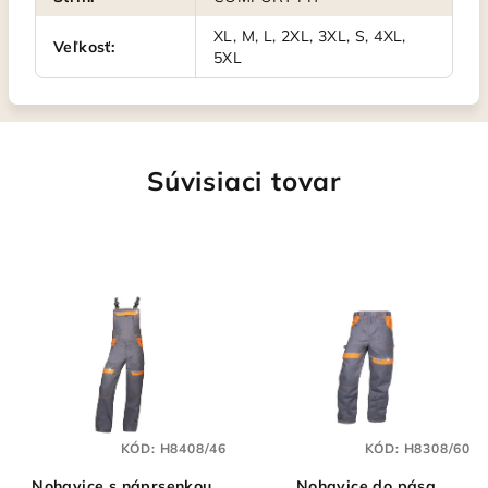
XL, M, L, 2XL, 3XL, S, 4XL,
Veľkosť
:
5XL
Súvisiaci tovar
KÓD:
H8408/46
KÓD:
H8308/60
Nohavice s náprsenkou
Nohavice do pása