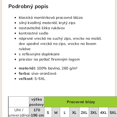
Podrobný popis
klasická montérková pracovná blúza
silný kvalitný materiál, krytý zips
nastaviteľná šírka rukávov
kontrastné sedlo
náprsné vrecká na suchý zips, vrecko na mobil,
dve spodné vrecká na zips, vrecko na ľavom
rukáve
s reflexnými doplnkami
priestor na potlač firemným logom
materiál:
100% bavlna, 260 g/m²
farba:
sivo-oranžová
veľkosť:
S-5XL
výška
Pracovné blúzy
postavy
UNI /
170
S
M
L
XL
2XL
3XL
4XL
5XL
univerzálna
-196 cm