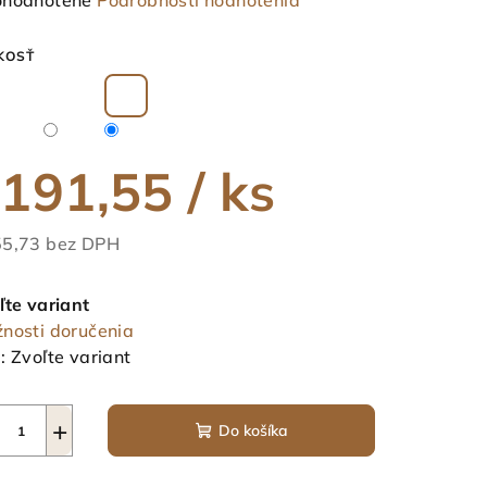
hodnotené
Podrobnosti hodnotenia
notenie
duktu
KOSŤ
191,55
/ ks
ezdičiek.
5,73 bez DPH
notková
a:
ľte variant
nosti doručenia
:
Zvoľte variant
+
Do košíka