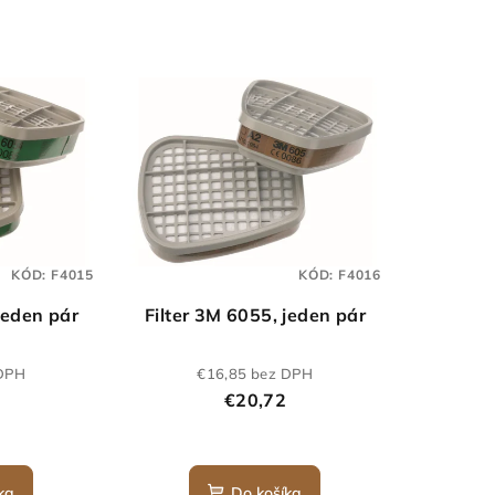
KÓD:
F4015
KÓD:
F4016
jeden pár
Filter 3M 6055, jeden pár
 DPH
€16,85 bez DPH
€20,72
ka
Do košíka