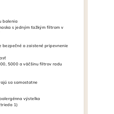
ou balenia
maska s jedným ťažkým filtrom v
re bezpečné a zaistené pripevnenie
asť
000, 5000 a väčšinu filtrov radu
ávajú sa samostatne
poalergénna výstelka
(trieda 1)