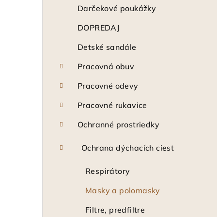
ý
Darčekové poukážky
p
DOPREDAJ
a
Detské sandále
n
Pracovná obuv
e
Pracovné odevy
l
Pracovné rukavice
Ochranné prostriedky
Ochrana dýchacích ciest
Respirátory
Masky a polomasky
Filtre, predfiltre