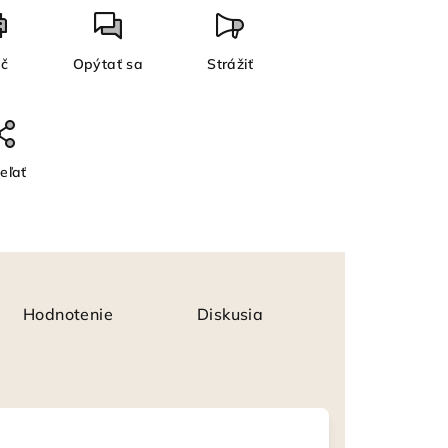
ač
Opýtať sa
Strážiť
eľať
Hodnotenie
Diskusia