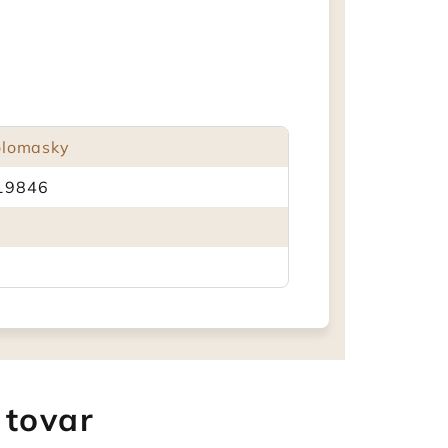
olomasky
19846
 tovar