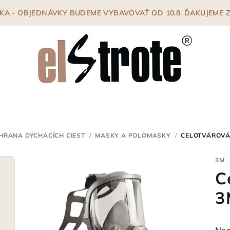
ENKA - OBJEDNÁVKY BUDEME VYBAVOVAŤ OD 10.8. ĎAKUJEME
HRANA DÝCHACÍCH CIEST
/
MASKY A POLOMASKY
/
CELOTVÁROVÁ 
3M
C
3
Pri