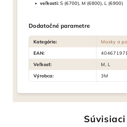
veľkosti:
S (6700), M (6800), L (6900)
Dodatočné parametre
Kategória
:
Masky a p
EAN
:
40467197
Veľkosť
:
M, L
Výrobca
:
3M
Súvisiaci