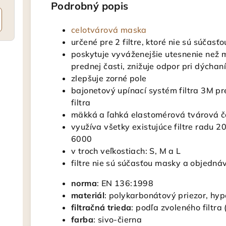
Podrobný popis
celotvárová maska
určené pre 2 filtre, ktoré nie sú súčasť
poskytuje vyváženejšie utesnenie než 
prednej časti, znižuje odpor pri dýchaní
zlepšuje zorné pole
bajonetový upínací systém filtra 3M p
filtra
mäkká a ľahká elastomérová tvárová č
využíva všetky existujúce filtre radu 2
6000
v troch veľkostiach: S, M a L
filtre nie sú súčasťou masky a objedn
norma
: EN 136:1998
materiál
: polykarbonátový priezor, hy
filtračná trieda
: podľa zvoleného filtra 
farba
: sivo-čierna