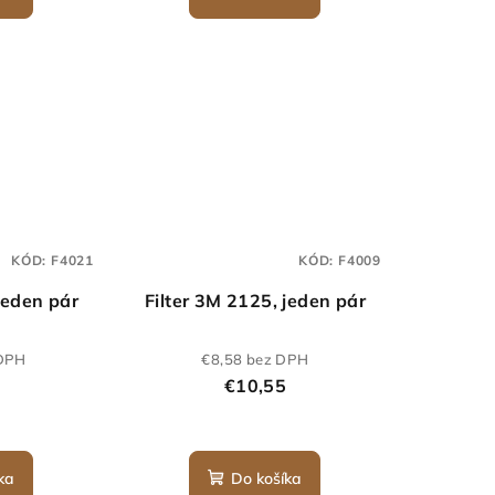
KÓD:
F4021
KÓD:
F4009
jeden pár
Filter 3M 2125, jeden pár
 DPH
€8,58 bez DPH
€10,55
ka
Do košíka