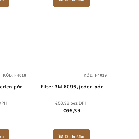
KÓD:
F4018
KÓD:
F4019
jeden pár
Filter 3M 6096, jeden pár
 DPH
€53,98 bez DPH
€66,39
ka
Do košíka