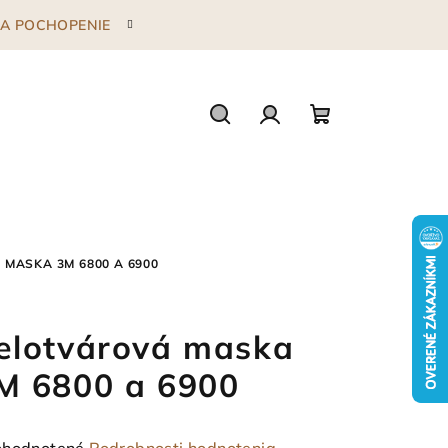
 ZA POCHOPENIE
Hľadať
Prihlásenie
Nákupný
košík
MASKA 3M 6800 A 6900
elotvárová maska
M 6800 a 6900
emerné