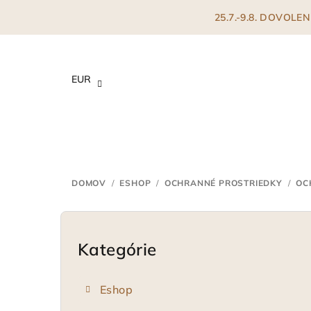
Prejsť
25.7.-9.8. DOVOL
na
obsah
EUR
DOMOV
/
ESHOP
/
OCHRANNÉ PROSTRIEDKY
/
OC
B
o
Kategórie
Preskočiť
kategórie
č
Eshop
n