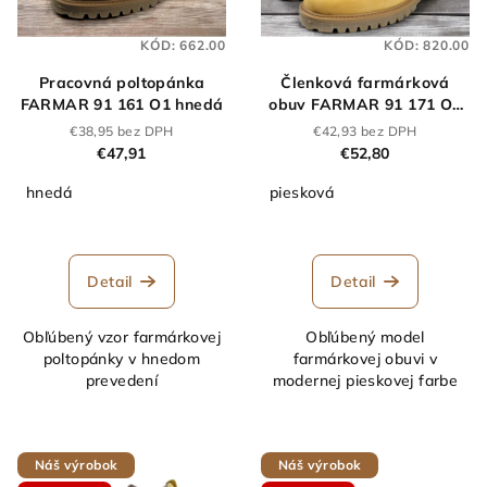
KÓD:
662.00
KÓD:
820.00
Pracovná poltopánka
Členková farmárková
FARMAR 91 161 O1 hnedá
obuv FARMAR 91 171 O1
piesková
€38,95 bez DPH
€42,93 bez DPH
€47,91
€52,80
hnedá
piesková
Detail
Detail
Obľúbený vzor farmárkovej
Obľúbený model
poltopánky v hnedom
farmárkovej obuvi v
prevedení
modernej pieskovej farbe
Náš výrobok
Náš výrobok