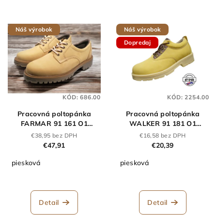
Náš výrobok
Náš výrobok
Dopredaj
KÓD:
686.00
KÓD:
2254.00
Pracovná poltopánka
Pracovná poltopánka
FARMAR 91 161 O1
WALKER 91 181 O1
piesková
piesková
€38,95 bez DPH
€16,58 bez DPH
€47,91
€20,39
piesková
piesková
Detail
Detail