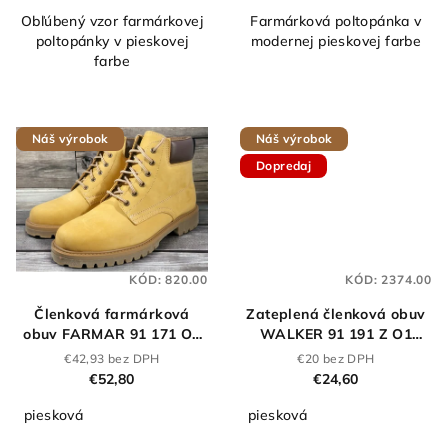
Obľúbený vzor farmárkovej
Farmárková poltopánka v
poltopánky v pieskovej
modernej pieskovej farbe
farbe
Náš výrobok
Náš výrobok
Dopredaj
KÓD:
820.00
KÓD:
2374.00
Členková farmárková
Zateplená členková obuv
obuv FARMAR 91 171 O1
WALKER 91 191 Z O1
piesková
piesková
€42,93 bez DPH
€20 bez DPH
€52,80
€24,60
piesková
piesková