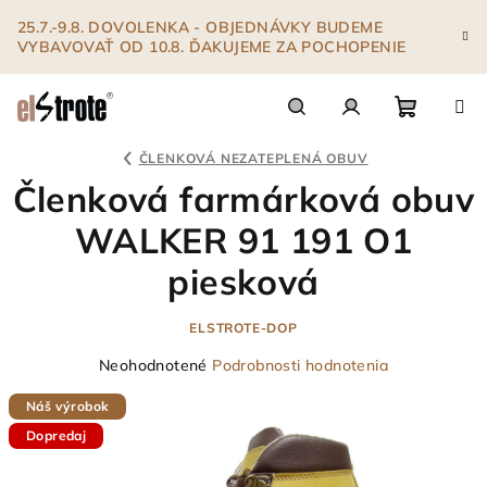
Prejsť
25.7.-9.8. DOVOLENKA - OBJEDNÁVKY BUDEME
na
VYBAVOVAŤ OD 10.8. ĎAKUJEME ZA POCHOPENIE
obsah
Nákupn
Hľadať
Prihlásenie
ČLENKOVÁ NEZATEPLENÁ OBUV
Členková farmárková obuv
košík
WALKER 91 191 O1
piesková
ELSTROTE-DOP
Priemerné
Neohodnotené
Podrobnosti hodnotenia
hodnotenie
Náš výrobok
produktu
je
Dopredaj
0,0
z