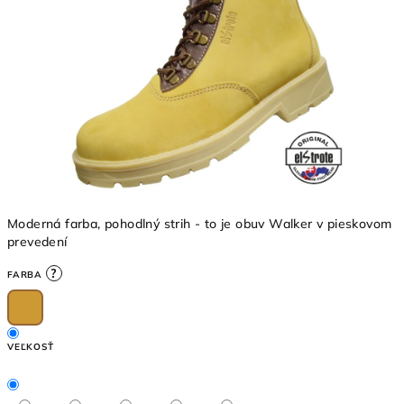
5
hviezdičiek.
Moderná farba, pohodlný strih - to je obuv Walker v pieskovom
prevedení
?
FARBA
VEĽKOSŤ