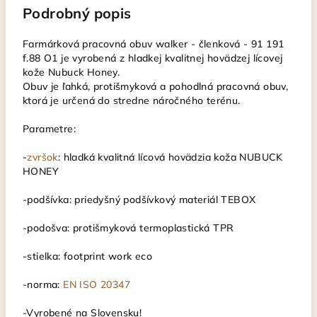
Podrobný popis
Farmárková pracovná obuv walker - členková - 91 191
f.88 O1 je vyrobená z hladkej kvalitnej hovädzej lícovej
kože Nubuck Honey.
Obuv je ľahká, protišmyková a pohodlná pracovná obuv,
ktorá je určená do stredne náročného terénu.
Parametre:
-
zvršok
: hladká kvalitná lícová hovädzia koža NUBUCK
HONEY
-podšívka: priedyšný podšívkový materiál TEBOX
-podošva: protišmyková termoplastická TPR
-stielka: footprint work eco
-norma:
EN ISO 20347
-Vyrobené na Slovensku!