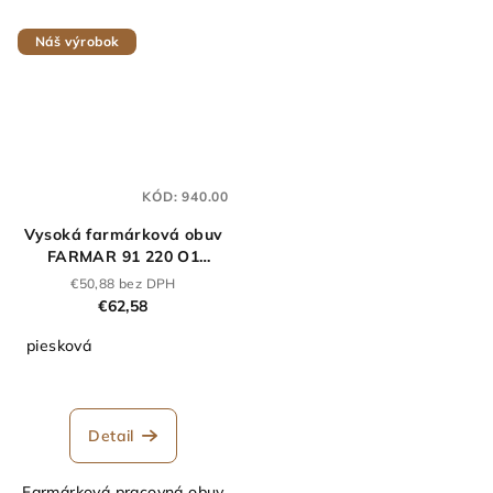
Náš výrobok
KÓD:
940.00
Vysoká farmárková obuv
FARMAR 91 220 O1
piesková
€50,88 bez DPH
€62,58
piesková
Detail
Farmárková pracovná obuv