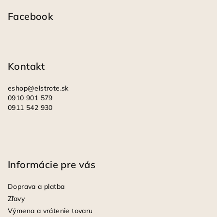
á
p
Facebook
ä
t
i
Kontakt
e
eshop
@
elstrote.sk
0910 901 579
0911 542 930
Informácie pre vás
Doprava a platba
Zľavy
Výmena a vrátenie tovaru