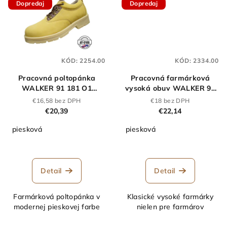
Dopredaj
Dopredaj
KÓD:
2254.00
KÓD:
2334.00
Pracovná poltopánka
Pracovná farmárková
WALKER 91 181 O1
vysoká obuv WALKER 91
piesková
201 O1 piesková
€16,58 bez DPH
€18 bez DPH
€20,39
€22,14
piesková
piesková
Priemerné
hodnotenie
produktu
Detail
Detail
je
5,0
Farmárková poltopánka v
Klasické vysoké farmárky
z
modernej pieskovej farbe
nielen pre farmárov
5
hviezdičiek.