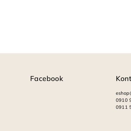
Z
á
Facebook
Kon
p
ä
eshop
t
0910 
0911 
i
e