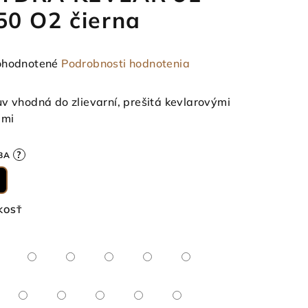
50 O2 čierna
emerné
hodnotené
Podrobnosti hodnotenia
notenie
duktu
v vhodná do zlievarní, prešitá kevlarovými
ami
?
BA
ezdičiek.
KOSŤ