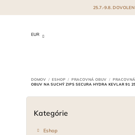
Prejsť
25.7.-9.8. DOVOL
na
obsah
EUR
DOMOV
/
ESHOP
/
PRACOVNÁ OBUV
/
PRACOVNÁ
OBUV NA SUCHÝ ZIPS SECURA HYDRA KEVLAR 91 25
B
o
Kategórie
Preskočiť
kategórie
č
Eshop