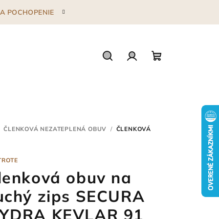
 ZA POCHOPENIE
Hľadať
Prihlásenie
Nákupný
košík
ČLENKOVÁ NEZATEPLENÁ OBUV
/
ČLENKOVÁ
TROTE
lenková obuv na
uchý zips SECURA
YDRA KEVLAR 91