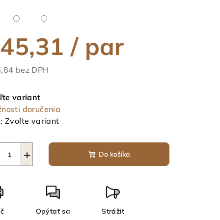
45,31
/ par
,84 bez DPH
notková
a:
ľte variant
nosti doručenia
:
Zvoľte variant
+
Do košíka
ač
Opýtať sa
Strážiť