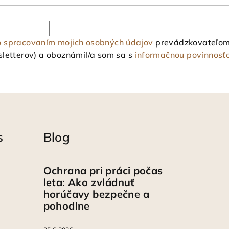
o spracovaním mojich osobných údajov
prevádzkovateľom 
letterov) a oboznámil/a som sa s
informačnou povinnosť
s
Blog
Ochrana pri práci počas
leta: Ako zvládnuť
horúčavy bezpečne a
pohodlne