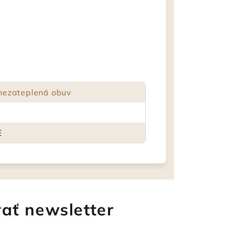
nezateplená obuv
E
ať newsletter