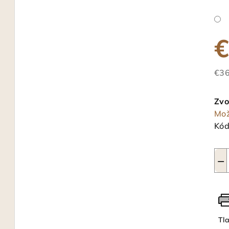
€
€36
Jed
cen
Zvo
Mož
Kód
−
Tl