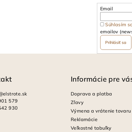
Email
Súhlasím s
emailov (news
Prihlásiť sa
takt
Informácie pre vá
@
elstrote.sk
Doprava a platba
901 579
Zľavy
542 930
Výmena a vrátenie tovaru
Reklamácie
Veľkostné tabuľky