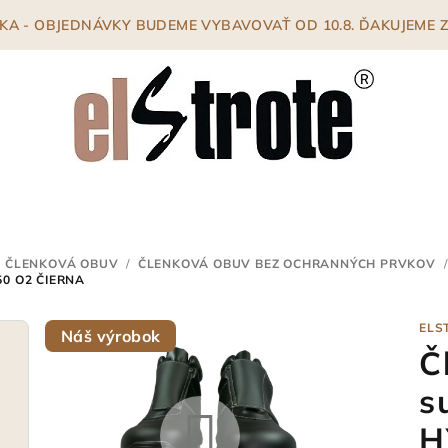
ENKA - OBJEDNÁVKY BUDEME VYBAVOVAŤ OD 10.8. ĎAKUJEME
 ČLENKOVÁ OBUV
/
ČLENKOVÁ OBUV BEZ OCHRANNÝCH PRVKOV
/
0 O2 ČIERNA
ELS
Náš výrobok
Č
s
H