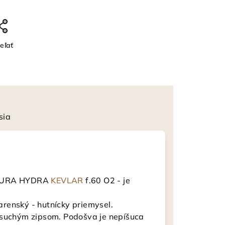
eľať
sia
SECURA HYDRA
KEVLAR
f.60 O2 - je
renský - hutnícky priemysel.
 suchým zipsom. Podošva je nepíšuca