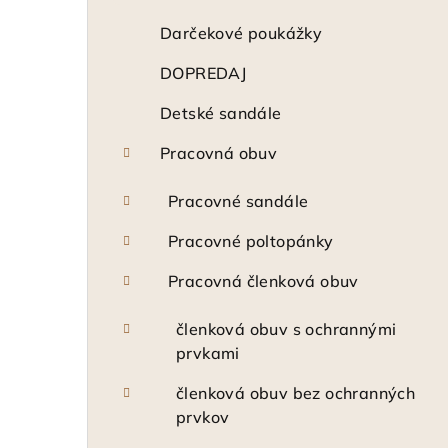
n
ý
Darčekové poukážky
p
DOPREDAJ
a
Detské sandále
n
Pracovná obuv
e
Pracovné sandále
l
Pracovné poltopánky
Pracovná členková obuv
členková obuv s ochrannými
prvkami
členková obuv bez ochranných
prvkov