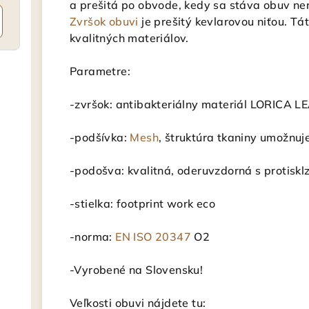
a prešitá po obvode, kedy sa stáva obuv ne
Zvršok obuvi
je prešitý kevlarovou niťou. Tá
kvalitných materiálov.
Parametre:
-zvršok: antibakteriálny materiál LORICA L
-podšívka:
Mesh
, štruktúra tkaniny umožnu
-podošva: kvalitná, oderuvzdorná s proti
-stielka: footprint work eco
-norma:
EN ISO 20347
O2
-Vyrobené na Slovensku!
Veľkosti obuvi nájdete tu: