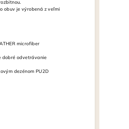
rozbitnou.
to obuv je výrobená z veľmi
EATHER microfiber
je dobré odvetrávanie
sklzovým dezénom PU2D