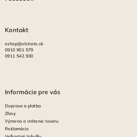
ä
t
i
Kontakt
e
eshop
@
elstrote.sk
0910 901 579
0911 542 930
Informácie pre vás
Doprava a platba
Zľavy
Výmena a vrátenie tovaru
Reklamácie
Veľkostné tabuľky