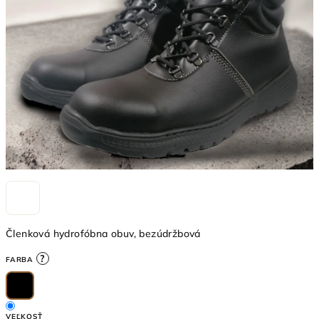
5
hviezdičiek.
Členková hydrofóbna obuv, bezúdržbová
?
FARBA
VEĽKOSŤ