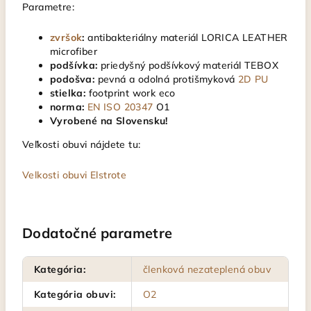
Parametre:
zvršok
:
antibakteriálny materiál LORICA LEATHER
microfiber
podšívka:
priedyšný podšívkový materiál TEBOX
podošva:
pevná a odolná protišmyková
2D PU
stielka:
footprint work eco
norma:
EN ISO 20347
O1
Vyrobené na Slovensku!
Veľkosti obuvi nájdete tu:
Velkosti obuvi Elstrote
Dodatočné parametre
Kategória
:
členková nezateplená obuv
Kategória obuvi
:
O2