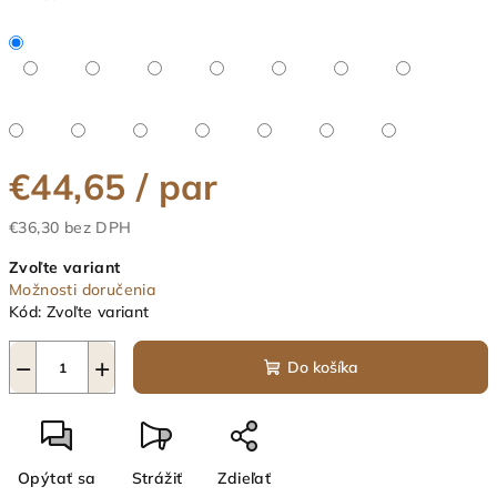
€44,65
/ par
€36,30 bez DPH
Jednotková
Zvoľte variant
cena:
Možnosti doručenia
Kód:
Zvoľte variant
−
+
Do košíka
Opýtať sa
Strážiť
Zdieľať