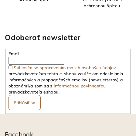
ochrannou špicou
Odoberať newsletter
Email
Súhlasím so spracovaním mojich osobných údajov
prevádzkovateľom tohto e-shopu za účelom odosielania
informačných a propagačných emailov (newsletterov) a
oboznámil/a som sa s
informačnou povinnosťou
prevádzkovateľa eshopu.
Prihlásiť sa
Z
á
p
Facebook