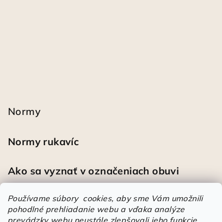
Normy
Normy rukavíc
Ako sa vyznať v označeniach obuvi
Používame súbory cookies, aby sme Vám umožnili
pohodlné prehliadanie webu a vďaka analýze
Heureka
prevádzky webu neustále zlepšovali jeho funkcie,