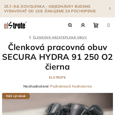
Prejsť
25.7.-9.8. DOVOLENKA - OBJEDNÁVKY BUDEME
na
VYBAVOVAŤ OD 10.8. ĎAKUJEME ZA POCHOPENIE
obsah
Nákupn
Hľadať
Prihlásenie
ČLENKOVÁ NEZATEPLENÁ OBUV
Členková pracovná obuv
košík
SECURA HYDRA 91 250 O2
čierna
ELSTROTE
Priemerné
Neohodnotené
Podrobnosti hodnotenia
hodnotenie
Náš výrobok
produktu
je
0,0
z