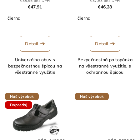
€38,95 bez DPH
€37,63 bez DPH
€47,91
€46,28
čierna
čierna
Detail
Detail
Univerzálna obuv s
Bezpečnostná poltopánka
bezpečnostnou špicou na
na všestranné využitie, s
všestranné využitie
ochrannou špicou
Náš výrobok
Náš výrobok
Dopredaj