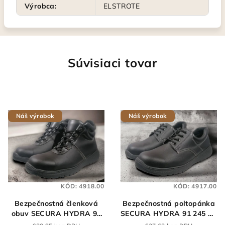
Výrobca
:
ELSTROTE
Súvisiaci tovar
Náš výrobok
Náš výrobok
KÓD:
4918.00
KÓD:
4917.00
Bezpečnostná členková
Bezpečnostná poltopánka
obuv SECURA HYDRA 91
SECURA HYDRA 91 245 S2
255 GTX S2 čierna
čierna