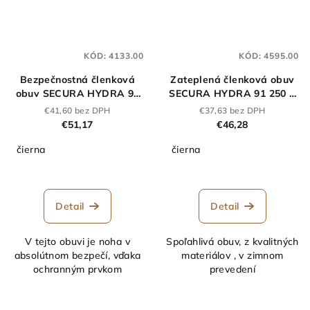
KÓD:
4133.00
KÓD:
4595.00
Bezpečnostná členková
Zateplená členková obuv
obuv SECURA HYDRA 91
SECURA HYDRA 91 250 Z
255 S3 čierna
O2 čierna
€41,60 bez DPH
€37,63 bez DPH
€51,17
€46,28
čierna
čierna
Detail
Detail
V tejto obuvi je noha v
Spoľahlivá obuv, z kvalitných
absolútnom bezpečí, vďaka
materiálov , v zimnom
ochranným prvkom
prevedení