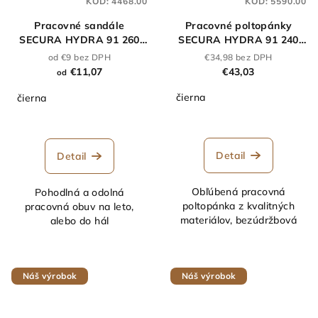
KÓD:
4468.00
KÓD:
5590.00
Pracovné sandále
Pracovné poltopánky
SECURA HYDRA 91 260
SECURA HYDRA 91 240
O1 čierne
O2 čierna
od €9 bez DPH
€34,98 bez DPH
€11,07
€43,03
od
čierna
čierna
Detail
Detail
Obľúbená pracovná
Pohodlná a odolná
poltopánka z kvalitných
pracovná obuv na leto,
materiálov, bezúdržbová
alebo do hál
Náš výrobok
Náš výrobok