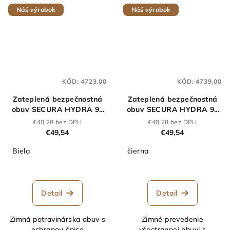
Náš výrobok
Náš výrobok
KÓD:
4723.00
KÓD:
4739.00
Zateplená bezpečnostná
Zateplená bezpečnostná
obuv SECURA HYDRA 91
obuv SECURA HYDRA 91
255 Z S2 biela
255 Z S2 čierna
€40,28 bez DPH
€40,28 bez DPH
€49,54
€49,54
Biela
čierna
Detail
Detail
Zimná potravinárska obuv s
Zimné prevedenie
ochranou špice
všestrannej obuvi s