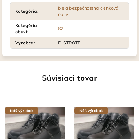
biela bezpečnostná členková
Kategória
:
obuv
Kategória
S2
obuvi
:
Výrobca
:
ELSTROTE
Súvisiaci tovar
Náš výrobok
Náš výrobok