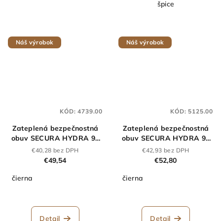
špice
Náš výrobok
Náš výrobok
KÓD:
4739.00
KÓD:
5125.00
Zateplená bezpečnostná
Zateplená bezpečnostná
obuv SECURA HYDRA 91
obuv SECURA HYDRA 91
255 Z S2 čierna
255 Z S3 čierna
€40,28 bez DPH
€42,93 bez DPH
€49,54
€52,80
čierna
čierna
Detail
Detail