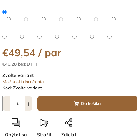
€49,54
/ par
€40,28 bez DPH
Jednotková
Zvoľte variant
cena:
Možnosti doručenia
Kód:
Zvoľte variant
−
+
Do košíka
Opýtať sa
Strážiť
Zdieľať