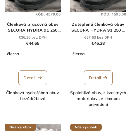
KÓD:
4579.00
KÓD:
4595.00
Členková pracovná obuv
Zateplená členková obuv
SECURA HYDRA 91 250
SECURA HYDRA 91 250 Z
O2 čierna
O2 čierna
€36,30 bez DPH
€37,63 bez DPH
€44,65
€46,28
čierna
čierna
Detail
Detail
Členková hydrofóbna obuv,
Spoľahlivá obuv, z kvalitných
bezúdržbová
materiálov , v zimnom
prevedení
Náš výrobok
Náš výrobok