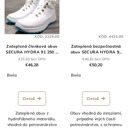
KÓD:
2229.00
KÓD:
4431.00
Zateplená členková obuv
Zateplená bezpečnostná
SECURA HYDRA 91 250 Z
obuv SECURA HYDRA 91
O2 biela
255 V Z S2 biela
€37,63 bez DPH
€40,81 bez DPH
€46,28
€50,20
Biela
Biela
Detail
Detail
Zateplená obuv z
Obuv vhodná do mraziarní,
hydrofóbneho materiálu,
prípadne iných častí
vhodná do potravinárstva
potravinárstva, s ochranou