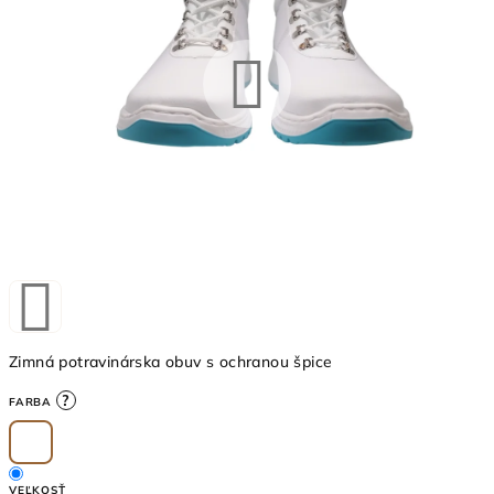
5
hviezdičiek.
Zimná potravinárska obuv s ochranou špice
?
FARBA
VEĽKOSŤ