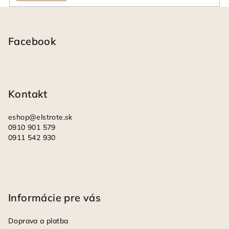
Z
á
p
Facebook
ä
t
i
Kontakt
e
eshop
@
elstrote.sk
0910 901 579
0911 542 930
Informácie pre vás
Doprava a platba