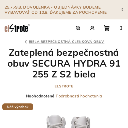
Prejsť
25.7.-9.8. DOVOLENKA - OBJEDNÁVKY BUDEME
na
VYBAVOVAŤ OD 10.8. ĎAKUJEME ZA POCHOPENIE
obsah
Nákupn
Hľadať
Prihlásenie
BIELA BEZPEČNOSTNÁ ČLENKOVÁ OBUV
Zateplená bezpečnostná
košík
obuv SECURA HYDRA 91
255 Z S2 biela
ELSTROTE
Priemerné
Neohodnotené
Podrobnosti hodnotenia
hodnotenie
Náš výrobok
produktu
je
0,0
z