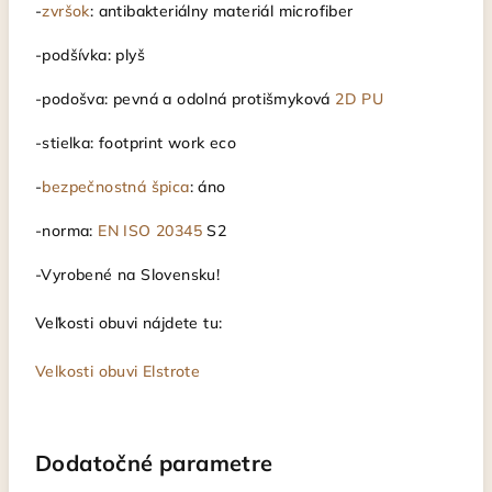
-
zvršok
: antibakteriálny materiál microfiber
-podšívka: plyš
-podošva: pevná a odolná protišmyková
2D PU
-stielka: footprint work eco
-
bezpečnostná špica
: áno
-norma:
EN ISO 20345
S2
-Vyrobené na Slovensku!
Veľkosti obuvi nájdete tu:
Velkosti obuvi Elstrote
Dodatočné parametre