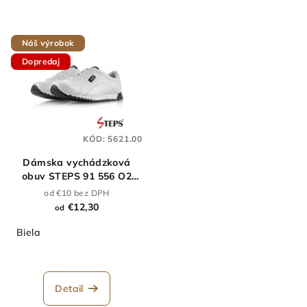
Náš výrobok
Dopredaj
KÓD:
5621.00
Dámska vychádzková
obuv STEPS 91 556 O2
biela
od €10 bez DPH
€12,30
od
Biela
Detail