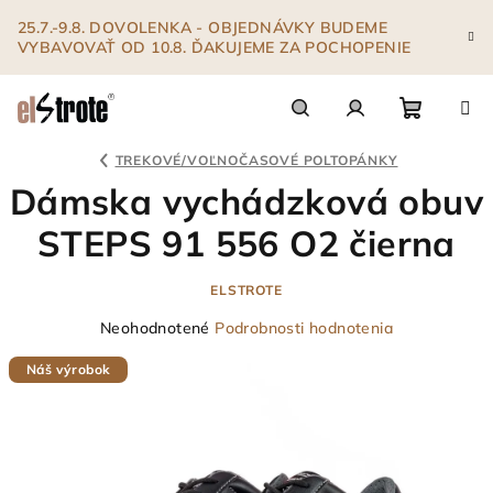
Prejsť
25.7.-9.8. DOVOLENKA - OBJEDNÁVKY BUDEME
na
VYBAVOVAŤ OD 10.8. ĎAKUJEME ZA POCHOPENIE
obsah
Nákupn
Hľadať
Prihlásenie
TREKOVÉ/VOĽNOČASOVÉ POLTOPÁNKY
Dámska vychádzková obuv
košík
STEPS 91 556 O2 čierna
ELSTROTE
Priemerné
Neohodnotené
Podrobnosti hodnotenia
hodnotenie
Náš výrobok
produktu
je
0,0
z
5
hviezdičiek.