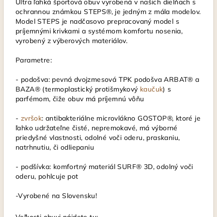
Ultra ľahká športová obuv vyrobená v našich dielňach s
ochrannou známkou STEPS®, je jedným z mála modelov.
Model STEPS je nadčasovo prepracovaný model s
príjemnými krivkami a systémom komfortu nosenia,
vyrobený z výberových materiálov.
Parametre:
- podošva: pevná dvojzmesová TPK podošva ARBAT® a
BAZA® (termoplastický protišmykový
kaučuk
) s
parfémom, čiže obuv má príjemnú vôňu
-
zvršok
: antibakteriálne microvlákno GOSTOP®, ktoré je
ľahko udržateľne čisté, nepremokavé, má výborné
priedyšné vlastnosti, odolné voči oderu, praskaniu,
natrhnutiu, či odliepaniu
- podšívka: komfortný materiál SURF® 3D, odolný voči
oderu, pohlcuje pot
-Vyrobené na Slovensku!