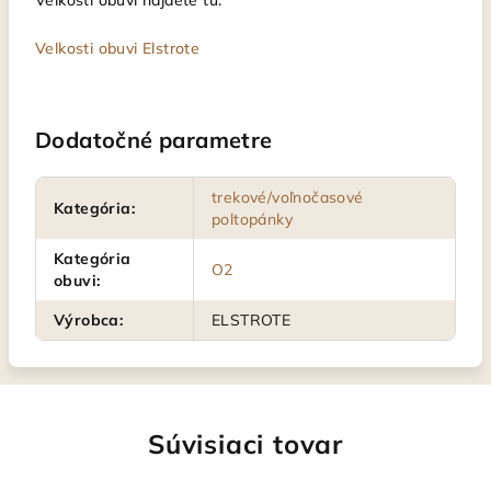
Veľkosti obuvi nájdete tu:
Velkosti obuvi Elstrote
Dodatočné parametre
trekové/voľnočasové
Kategória
:
poltopánky
Kategória
O2
obuvi
:
Výrobca
:
ELSTROTE
Súvisiaci tovar