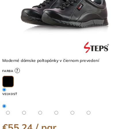
Moderné dámske poltopánky v čiernom prevedení
?
FARBA
VEĽKOSŤ
€55,24
/ par