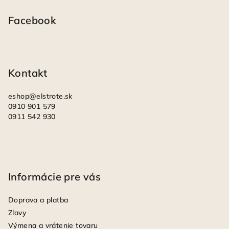
á
p
Facebook
ä
t
i
Kontakt
e
eshop
@
elstrote.sk
0910 901 579
0911 542 930
Informácie pre vás
Doprava a platba
Zľavy
Výmena a vrátenie tovaru