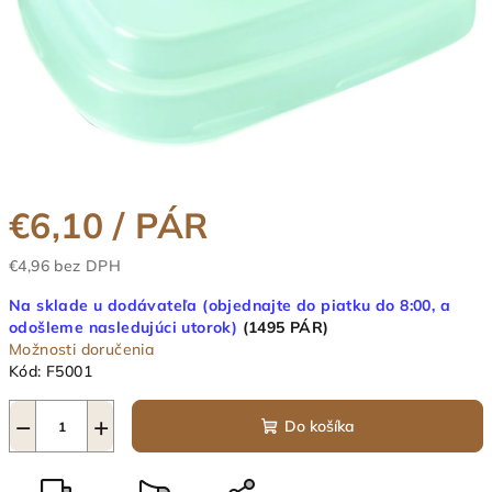
€6,10
/ PÁR
€4,96 bez DPH
Jednotková
Na sklade u dodávateľa (objednajte do piatku do 8:00, a
cena:
odošleme nasledujúci utorok)
(1495 PÁR)
Možnosti doručenia
Kód:
F5001
−
+
Do košíka