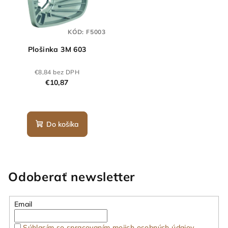
KÓD:
F5003
Plošinka 3M 603
€8,84 bez DPH
€10,87
Do košíka
Odoberať newsletter
Email
Súhlasím so spracovaním mojich osobných údajov