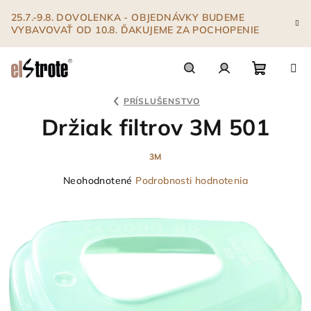
Prejsť
25.7.-9.8. DOVOLENKA - OBJEDNÁVKY BUDEME
na
VYBAVOVAŤ OD 10.8. ĎAKUJEME ZA POCHOPENIE
obsah
Nákupn
Hľadať
Prihlásenie
PRÍSLUŠENSTVO
Držiak filtrov 3M 501
košík
3M
Priemerné
Neohodnotené
Podrobnosti hodnotenia
hodnotenie
produktu
je
0,0
z
5
hviezdičiek.