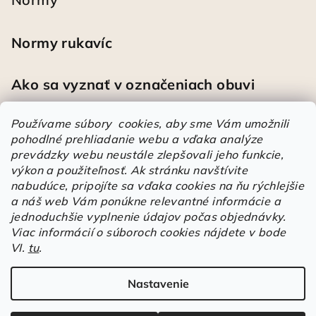
Normy rukavíc
Ako sa vyznať v označeniach obuvi
Používame súbory cookies, aby sme Vám umožnili
pohodlné prehliadanie webu a vďaka analýze
Heureka
prevádzky webu neustále zlepšovali jeho funkcie,
výkon a použiteľnosť.
Ak stránku navštívite
nabudúce, pripojíte sa vďaka cookies na ňu rýchlejšie
Športové pracovné poltopánky PRESTIGE CLASSIC biele
a náš web Vám ponúkne relevantné informácie a
Mária
|
Hodnotenie produktu je 5 z 5 hviezdičiek.
jednoduchšie vyplnenie údajov počas objednávky.
Á
Viac informácií o súboroch cookies nájdete v bode
r
VI.
tu
.
Árukereső.hu
u
k
Nastavenie
Copyright 2026
Elstrote®
. Všetky práva vyhradené.
Upraviť
e
nastavenie cookies
r