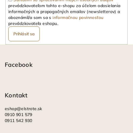
prevádzkovateľom tohto e-shopu za účelom odosielania
informačných a propagačných emailov (newsletterov) a
oboznámil/a som sa s
informačnou povinnosťou
prevádzkovateľa eshopu.
Prihlásiť sa
Z
á
p
Facebook
ä
t
i
Kontakt
e
eshop
@
elstrote.sk
0910 901 579
0911 542 930