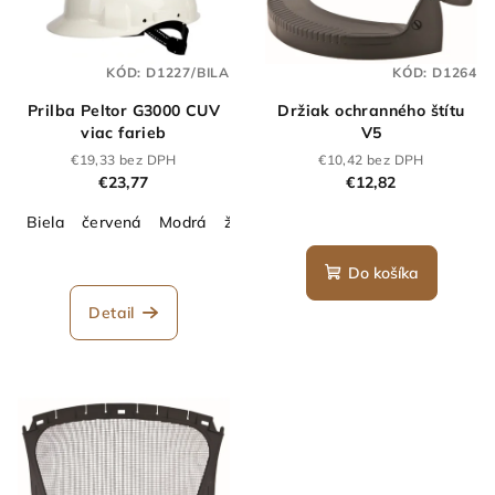
KÓD:
D1227/BILA
KÓD:
D1264
Prilba Peltor G3000 CUV
Držiak ochranného štítu
viac farieb
V5
€19,33 bez DPH
€10,42 bez DPH
€23,77
€12,82
Biela
červená
Modrá
žltá
oranžová
Zelená
Hi-Vis
Do košíka
Detail