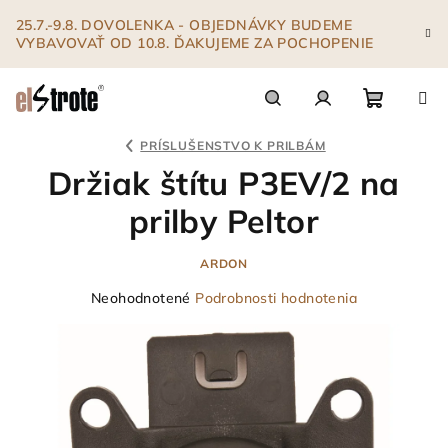
Prejsť
25.7.-9.8. DOVOLENKA - OBJEDNÁVKY BUDEME
na
VYBAVOVAŤ OD 10.8. ĎAKUJEME ZA POCHOPENIE
obsah
Nákupn
Hľadať
Prihlásenie
PRÍSLUŠENSTVO K PRILBÁM
Držiak štítu P3EV/2 na
košík
prilby Peltor
ARDON
Priemerné
Neohodnotené
Podrobnosti hodnotenia
hodnotenie
produktu
je
0,0
z
5
hviezdičiek.