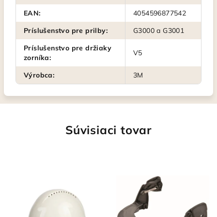
EAN
:
4054596877542
Príslušenstvo pre prilby
:
G3000 a G3001
Príslušenstvo pre držiaky
V5
zorníka
:
Výrobca
:
3M
Súvisiaci tovar