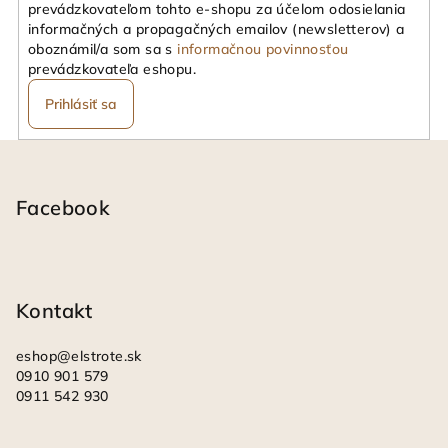
prevádzkovateľom tohto e-shopu za účelom odosielania
informačných a propagačných emailov (newsletterov) a
oboznámil/a som sa s
informačnou povinnosťou
prevádzkovateľa eshopu.
Prihlásiť sa
Z
á
p
Facebook
ä
t
i
Kontakt
e
eshop
@
elstrote.sk
0910 901 579
0911 542 930