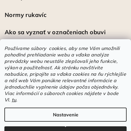
Normy rukavíc
Ako sa vyznať v označeniach obuvi
Používame súbory cookies, aby sme Vám umožnili
pohodlné prehliadanie webu a vďaka analýze
Heureka
prevádzky webu neustále zlepšovali jeho funkcie,
výkon a použiteľnosť.
Ak stránku navštívite
nabudúce, pripojíte sa vďaka cookies na ňu rýchlejšie
Športové pracovné poltopánky PRESTIGE CLASSIC biele
a náš web Vám ponúkne relevantné informácie a
Mária
|
Hodnotenie produktu je 5 z 5 hviezdičiek.
jednoduchšie vyplnenie údajov počas objednávky.
Á
Viac informácií o súboroch cookies nájdete v bode
r
VI.
tu
.
Árukereső.hu
u
k
Nastavenie
Copyright 2026
Elstrote®
. Všetky práva vyhradené.
Upraviť
e
nastavenie cookies
r