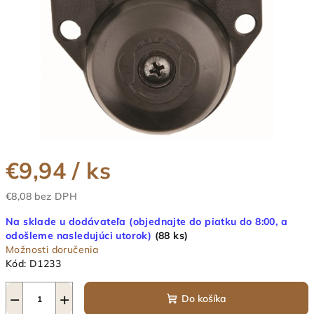
€9,94
/ ks
€8,08 bez DPH
Jednotková
Na sklade u dodávateľa (objednajte do piatku do 8:00, a
cena:
odošleme nasledujúci utorok)
(88 ks)
Možnosti doručenia
Kód:
D1233
−
+
Do košíka