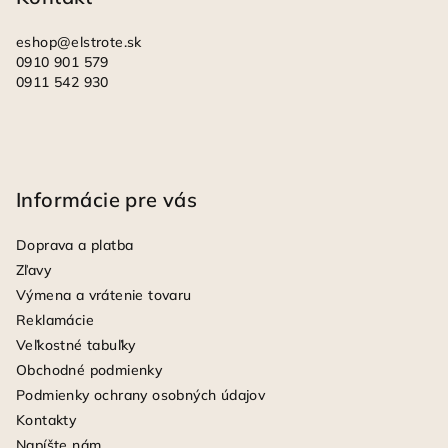
e
eshop
@
elstrote.sk
0910 901 579
0911 542 930
Informácie pre vás
Doprava a platba
Zľavy
Výmena a vrátenie tovaru
Reklamácie
Veľkostné tabuľky
Obchodné podmienky
Podmienky ochrany osobných údajov
Kontakty
Napíšte nám