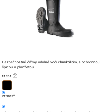
5
hviezdičiek.
Bezpečnostné čižmy odolné voči chmikáliám, s ochrannou
špicou a planžetou
?
FARBA
VEĽKOSŤ