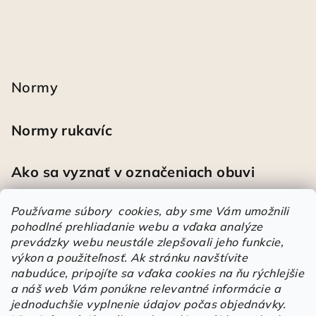
Normy
Normy rukavíc
Ako sa vyznať v označeniach obuvi
Používame súbory cookies, aby sme Vám umožnili
pohodlné prehliadanie webu a vďaka analýze
Heureka
prevádzky webu neustále zlepšovali jeho funkcie,
výkon a použiteľnosť.
Ak stránku navštívite
nabudúce, pripojíte sa vďaka cookies na ňu rýchlejšie
Športové pracovné poltopánky PRESTIGE CLASSIC biele
a náš web Vám ponúkne relevantné informácie a
Mária
|
Hodnotenie produktu je 5 z 5 hviezdičiek.
jednoduchšie vyplnenie údajov počas objednávky.