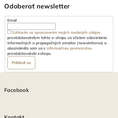
Odoberať newsletter
Email
Súhlasím so spracovaním mojich osobných údajov
prevádzkovateľom tohto e-shopu za účelom odosielania
informačných a propagačných emailov (newsletterov) a
oboznámil/a som sa s
informačnou povinnosťou
prevádzkovateľa eshopu.
Prihlásiť sa
Z
á
p
Facebook
ä
t
i
Kontakt