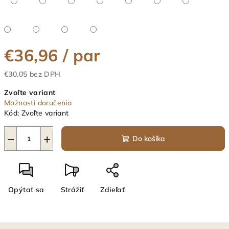
€36,96
/ par
€30,05 bez DPH
Jednotková
Zvoľte variant
cena:
Možnosti doručenia
Kód:
Zvoľte variant
−
+
Do košíka
Opýtať sa
Strážiť
Zdieľať