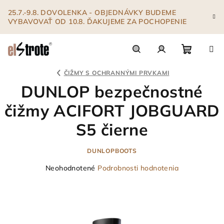
Prejsť
25.7.-9.8. DOVOLENKA - OBJEDNÁVKY BUDEME
na
VYBAVOVAŤ OD 10.8. ĎAKUJEME ZA POCHOPENIE
obsah
Nákupn
Hľadať
Prihlásenie
ČIŽMY S OCHRANNÝMI PRVKAMI
DUNLOP bezpečnostné
košík
čižmy ACIFORT JOBGUARD
S5 čierne
DUNLOPBOOTS
Priemerné
Neohodnotené
Podrobnosti hodnotenia
hodnotenie
produktu
je
0,0
z