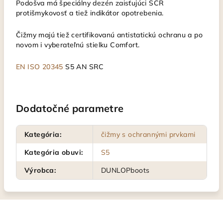
Podošva má špeciálny dezén zaisťujúci SCR
protišmykovosť a tiež indikátor opotrebenia.
Čižmy majú tiež certifikovanú antistatickú ochranu a po
novom i vyberateľnú stielku Comfort.
EN ISO 20345
S5 AN SRC
Dodatočné parametre
Kategória
:
čižmy s ochrannými prvkami
Kategória obuvi
:
S5
Výrobca
:
DUNLOPboots