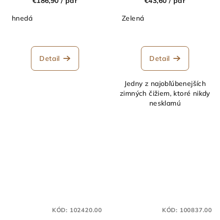
€186,90
/ par
€43,60
/ par
hnedá
Zelená
Priemerné
hodnotenie
produktu
Detail
Detail
je
5,0
Jedny z najobľúbenejších
z
zimných čižiem, ktoré nikdy
5
nesklamú
hviezdičiek.
KÓD:
102420.00
KÓD:
100837.00