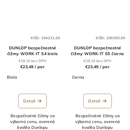
KÓD:
104221.00
KÓD:
100290.00
DUNLOP bezpečnostné
DUNLOP bezpečnostné
čižmy WORK-IT S4 biele
čižmy WORK-IT S5 čierne
€19,10 bez DPH
€19,10 bez DPH
€23,49
/ par
€23,49
/ par
Biela
čierna
Priemerné
hodnotenie
produktu
Detail
Detail
je
5,0
Bezpečnotné čižmy za
Bezpečnotné čižmy za
z
výbornú cenu, overená
výbornú cenu, overená
5
kvalita Dunlopu
kvalita Dunlopu
hviezdičiek.