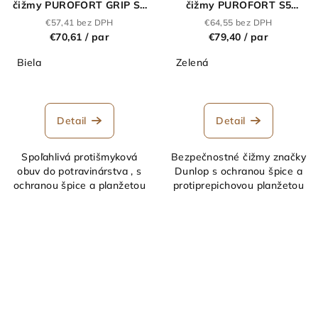
čižmy PUROFORT GRIP S4
čižmy PUROFORT S5
biele
TERRAPRO zelené
€57,41 bez DPH
€64,55 bez DPH
€70,61
/ par
€79,40
/ par
Biela
Zelená
Detail
Detail
Spoľahlivá protišmyková
Bezpečnostné čižmy značky
obuv do potravinárstva , s
Dunlop s ochranou špice a
ochranou špice a planžetou
protiprepichovou planžetou