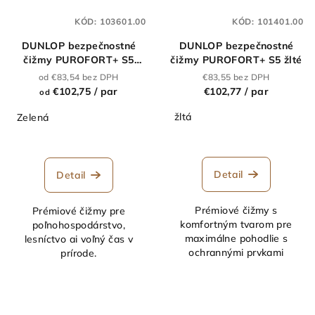
KÓD:
103601.00
KÓD:
101401.00
DUNLOP bezpečnostné
DUNLOP bezpečnostné
čižmy PUROFORT+ S5
čižmy PUROFORT+ S5 žlté
zelené
od €83,54 bez DPH
€83,55 bez DPH
€102,75
/ par
€102,77
/ par
od
žltá
Zelená
Detail
Detail
Prémiové čižmy s
Prémiové čižmy pre
komfortným tvarom pre
poľnohospodárstvo,
maximálne pohodlie s
lesníctvo ai voľný čas v
ochrannými prvkami
prírode.