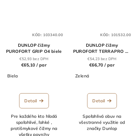
KÓD:
103340.00
KÓD:
101532.00
DUNLOP čižmy
DUNLOP čižmy
PUROFORT GRIP O4 biele
PUROFORT TERRAPRO O4
zelené
€52,93 bez DPH
€54,23 bez DPH
€65,10
/ par
€66,70
/ par
Biela
Zelená
Detail
Detail
Pre každého kto hľadá
Spoľahlivá obuv na
spoľahlivé, ľahké ,
všestranné využitie od
protišmykové čižmy na
značky Dunlop
všetky povrchy