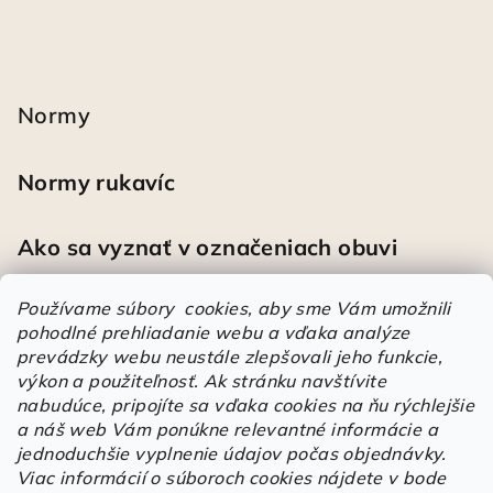
Normy
Normy rukavíc
Ako sa vyznať v označeniach obuvi
Používame súbory cookies, aby sme Vám umožnili
pohodlné prehliadanie webu a vďaka analýze
Heureka
prevádzky webu neustále zlepšovali jeho funkcie,
výkon a použiteľnosť.
Ak stránku navštívite
nabudúce, pripojíte sa vďaka cookies na ňu rýchlejšie
Športové pracovné poltopánky PRESTIGE CLASSIC biele
a náš web Vám ponúkne relevantné informácie a
Mária
|
Hodnotenie produktu je 5 z 5 hviezdičiek.
jednoduchšie vyplnenie údajov počas objednávky.
Á
Viac informácií o súboroch cookies nájdete v bode