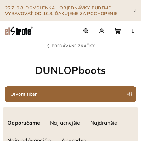
Prejsť
25.7.-9.8. DOVOLENKA - OBJEDNÁVKY BUDEME
na
VYBAVOVAŤ OD 10.8. ĎAKUJEME ZA POCHOPENIE
obsah
Nákupn
Hľadať
Prihlásenie
PREDÁVANÉ ZNAČKY
košík
DUNLOPboots
Otvoriť filter
R
a
Odporúčame
Najlacnejšie
Najdrahšie
d
e
Najpredávanejšie
Abecedne