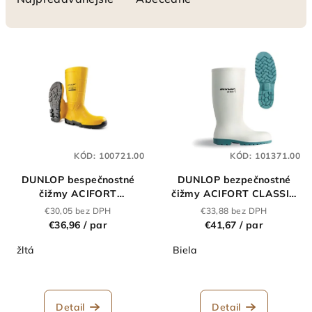
n
i
V
e
ý
p
p
r
i
o
s
d
p
u
KÓD:
100721.00
KÓD:
101371.00
r
k
DUNLOP bespečnostné
DUNLOP bezpečnostné
o
t
čižmy ACIFORT
čižmy ACIFORT CLASSIC
d
JOBGUARD S5 žlté
S4 biele
o
€30,05 bez DPH
€33,88 bez DPH
u
€36,96
/ par
€41,67
/ par
v
k
žltá
Biela
t
o
v
Detail
Detail