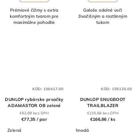
Prémiové čižmy s extra
Galoše odolné voči
komfortným tvarom pre
živočišným a rastlinným
maximálne pohodlie
tukom
KÓD:
100417.00
KÓD:
105135.00
DUNLOP rybárske prsačky
DUNLOP SNUGBOOT
ADAMASTOR OB zelené
TRAILBLAZER
€62,89 bez DPH
€135,66 bez DPH
€77,35
/ par
€166,86
/ ks
Zelená
hnedá