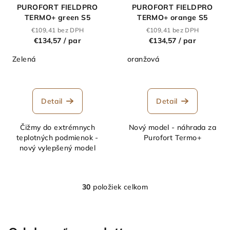
PUROFORT FIELDPRO
PUROFORT FIELDPRO
TERMO+ green S5
TERMO+ orange S5
€109,41 bez DPH
€109,41 bez DPH
€134,57
/ par
€134,57
/ par
Zelená
oranžová
Detail
Detail
Čižmy do extrémnych
Nový model - náhrada za
teplotných podmienok -
Purofort Termo+
nový vylepšený model
30
položiek celkom
O
v
l
á