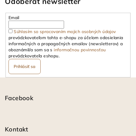
Odoberať newsletter
d
a
Email
c
i
Súhlasím so spracovaním mojich osobných údajov
e
prevádzkovateľom tohto e-shopu za účelom odosielania
p
informačných a propagačných emailov (newsletterov) a
r
oboznámil/a som sa s
informačnou povinnosťou
v
prevádzkovateľa eshopu.
k
Prihlásiť sa
y
v
Z
ý
á
p
i
p
Facebook
s
ä
u
t
i
Kontakt
e