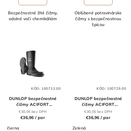
Bezpečnostné žlté čižmy,
Obľúbené potravinárske
odolné voči chemikáliám
čižmy s bezpečnostnou
špicou
KÓD:
100713.00
KÓD:
100729.00
DUNLOP bezpečnostné
DUNLOP bezpečnostné
čižmy ACIFORT
čižmy ACIFORT
JOBGUARD S5 čierne
JOBGUARD S5 zelené
€30,05 bez DPH
€30,05 bez DPH
€36,96
/ par
€36,96
/ par
čierna
Zelená