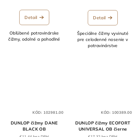
Detail
Detail
Obľúbené potravinárske
Špeciálne čižmy vyvinuté
čižmy, odolné a pohodlné
pre celodenné nosenie v
potravinárstve
KÓD:
102981.00
KÓD:
100389.00
DUNLOP čižmy DANE
DUNLOP čižmy ECOFORT
BLACK OB
UNIVERSAL OB čierne
€11,44 bez DPH
€17,32 bez DPH