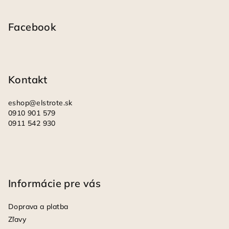
á
p
Facebook
ä
t
i
Kontakt
e
eshop
@
elstrote.sk
0910 901 579
0911 542 930
Informácie pre vás
Doprava a platba
Zľavy