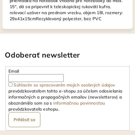
priehradka na notebook vhodná pre notebooky do max.
15", dá sa pripevniť k teleskopickej rukoväti kufra,
rolovací uzáver na prednom vrecku, objem 18l, rozmery:
29x41x15cmRecyklovaný polyester, bez PVC
Odoberať newsletter
Email
Súhlasím so spracovaním mojich osobných údajov
prevádzkovateľom tohto e-shopu za účelom odosielania
informačných a propagačných emailov (newsletterov) a
oboznámil/a som sa s
informačnou povinnosťou
prevádzkovateľa eshopu.
Prihlásiť sa
Z