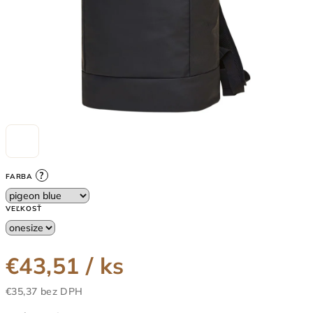
?
FARBA
VEĽKOSŤ
€43,51
/ ks
€35,37 bez DPH
Jednotková