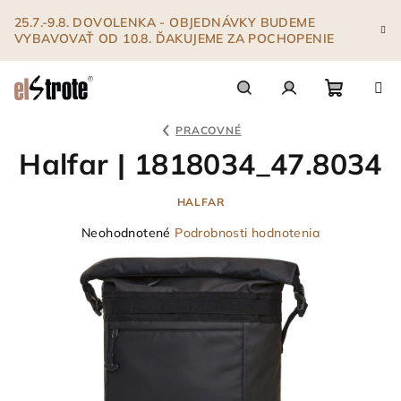
Prejsť
25.7.-9.8. DOVOLENKA - OBJEDNÁVKY BUDEME
na
VYBAVOVAŤ OD 10.8. ĎAKUJEME ZA POCHOPENIE
obsah
Nákupn
Hľadať
Prihlásenie
PRACOVNÉ
Halfar | 1818034_47.8034
košík
HALFAR
Priemerné
Neohodnotené
Podrobnosti hodnotenia
hodnotenie
produktu
je
0,0
z
5
hviezdičiek.