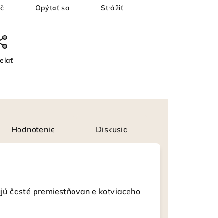
ač
Opýtať sa
Strážiť
eľať
Hodnotenie
Diskusia
dujú časté premiestňovanie kotviaceho