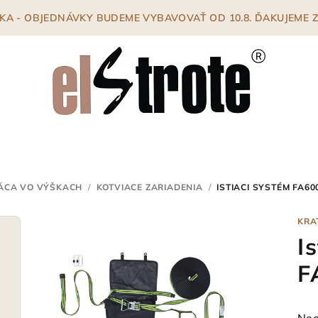
ENKA - OBJEDNÁVKY BUDEME VYBAVOVAŤ OD 10.8. ĎAKUJEME
ÁCA VO VÝŠKACH
/
KOTVIACE ZARIADENIA
/
ISTIACI SYSTÉM FA60
KRA
I
F
Pri