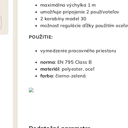
maximálna výchylka 1 m
umožňuje pripojenie 2 používateľov
2 karabíny model 30
možnosť regulácie dĺžky použitím oceľ
POUŽITIE:
vymedzenie pracovného priestoru
norma
: EN 795 Class B
materiál
: polyester, oceľ
farba
: čierno-zelená