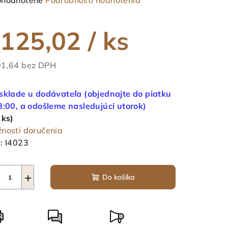
hodnotené
Podrobnosti hodnotenia
notenie
duktu
125,02
/ ks
1,64 bez DPH
notková
ezdičiek.
a:
sklade u dodávateľa (objednajte do piatku
8:00, a odošleme nasledujúci utorok)
 ks)
nosti doručenia
:
I4023
+
Do košíka