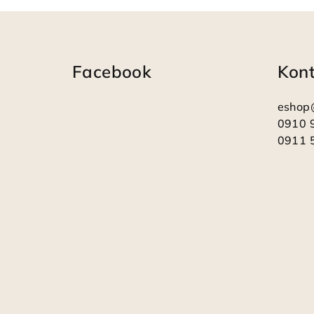
Z
á
Facebook
Kon
p
ä
eshop
t
0910 
0911 
i
e