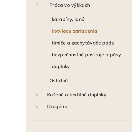
Práca vo výškach
karabíny, laná
kotviace zariadenia
tlmiče a zachytávače pádu
bezpečnostné postroje a pásy
doplnky
Ostatné
Kožené a textilné doplnky
Drogéria