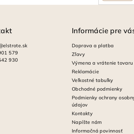
takt
Informácie pre vá
@
elstrote.sk
Doprava a platba
901 579
Zľavy
542 930
Výmena a vrátenie tovaru
Reklamácie
Veľkostné tabuľky
Obchodné podmienky
Podmienky ochrany osobn
údajov
Kontakty
Napíšte nám
Informačná povinnosť