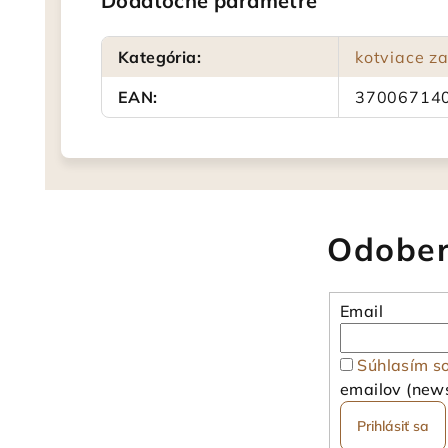
Dodatočné parametre
Kategória
:
kotviace z
EAN
:
37006714
Odober
Email
Súhlasím s
emailov (news
Prihlásiť sa