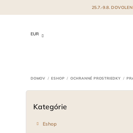
Prejsť
25.7.-9.8. DOVOL
na
obsah
EUR
DOMOV
/
ESHOP
/
OCHRANNÉ PROSTRIEDKY
/
PR
B
o
Kategórie
Preskočiť
kategórie
č
Eshop
n