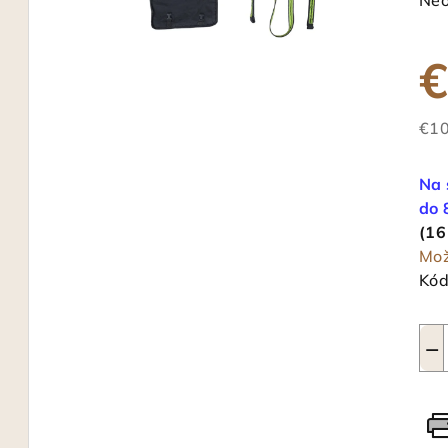
Neo
hod
pro
€
je
0,0
z
€10
5
Jed
hvi
cen
Na 
do 
(16
Mož
Kód
−