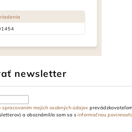
ariadenia
01454
ať newsletter
o spracovaním mojich osobných údajov
prevádzkovateľom 
letterov) a oboznámil/a som sa s
informačnou povinnosť