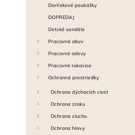
ý
Darčekové poukážky
p
DOPREDAJ
a
Detské sandále
n
Pracovná obuv
e
Pracovné odevy
l
Pracovné rukavice
Ochranné prostriedky
Ochrana dýchacích ciest
Ochrana zraku
Ochrana sluchu
Ochrana hlavy