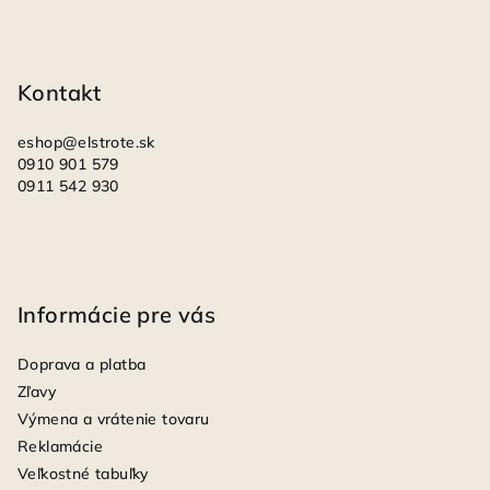
ä
t
i
Kontakt
e
eshop
@
elstrote.sk
0910 901 579
0911 542 930
Informácie pre vás
Doprava a platba
Zľavy
Výmena a vrátenie tovaru
Reklamácie
Veľkostné tabuľky