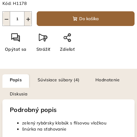
Kód:
H1178
−
+
Do košíka
Opýtať sa
Strážiť
Zdieľať
Popis
Súvisiace súbory (4)
Hodnotenie
Diskusia
Podrobný popis
zelený rybársky klobúk s ﬂísovou vložkou
šnúrka na sťahovanie