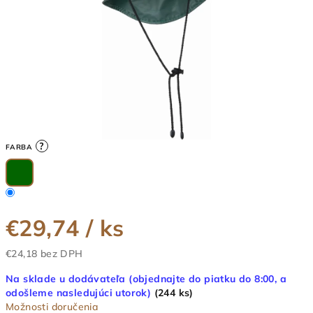
?
FARBA
€29,74
/ ks
€24,18 bez DPH
Jednotková
Na sklade u dodávateľa (objednajte do piatku do 8:00, a
cena:
odošleme nasledujúci utorok)
(244 ks)
Možnosti doručenia