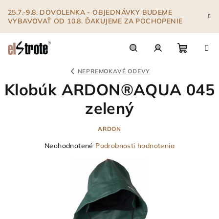
Prejsť
25.7.-9.8. DOVOLENKA - OBJEDNÁVKY BUDEME
na
VYBAVOVAŤ OD 10.8. ĎAKUJEME ZA POCHOPENIE
obsah
Nákupn
Hľadať
Prihlásenie
NEPREMOKAVÉ ODEVY
Klobúk ARDON®AQUA 045
košík
zelený
ARDON
Priemerné
Neohodnotené
Podrobnosti hodnotenia
hodnotenie
produktu
je
0,0
z
5
hviezdičiek.