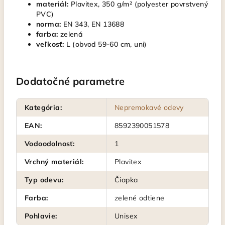
materiál:
Plavitex, 350 g/m² (polyester povrstvený
PVC)
norma:
EN 343, EN 13688
farba:
zelená
veľkosť:
L (obvod 59-60 cm, uni)
Dodatočné parametre
Kategória
:
Nepremokavé odevy
EAN
:
8592390051578
Vodoodolnosť
:
1
Vrchný materiál
:
Plavitex
Typ odevu
:
Čiapka
Farba
:
zelené odtiene
Pohlavie
:
Unisex