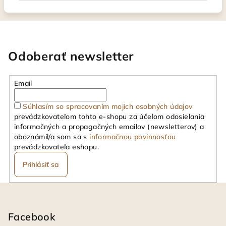
Odoberať newsletter
Email
Súhlasím so spracovaním mojich osobných údajov
prevádzkovateľom tohto e-shopu za účelom odosielania
informačných a propagačných emailov (newsletterov) a
oboznámil/a som sa s
informačnou povinnosťou
prevádzkovateľa eshopu.
Prihlásiť sa
Z
á
p
Facebook