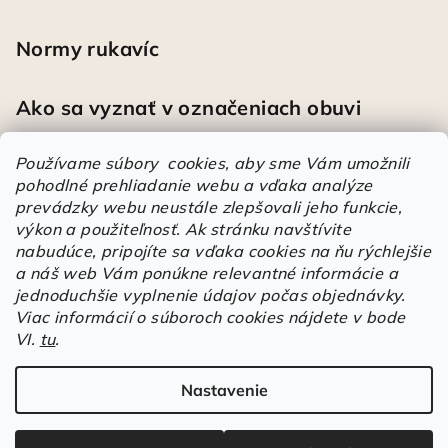
Normy rukavíc
Ako sa vyznať v označeniach obuvi
Používame súbory cookies, aby sme Vám umožnili
pohodlné prehliadanie webu a vďaka analýze
Heureka
prevádzky webu neustále zlepšovali jeho funkcie,
výkon a použiteľnosť.
Ak stránku navštívite
nabudúce, pripojíte sa vďaka cookies na ňu rýchlejšie
Športové pracovné poltopánky PRESTIGE CLASSIC biele
a náš web Vám ponúkne relevantné informácie a
Mária
|
Hodnotenie produktu je 5 z 5 hviezdičiek.
jednoduchšie vyplnenie údajov počas objednávky.
Á
Viac informácií o súboroch cookies nájdete v bode
r
VI.
tu
.
Árukereső.hu
u
k
Nastavenie
Copyright 2026
Elstrote®
. Všetky práva vyhradené.
Upraviť
e
nastavenie cookies
r