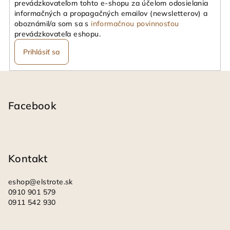
prevádzkovateľom tohto e-shopu za účelom odosielania
informačných a propagačných emailov (newsletterov) a
oboznámil/a som sa s
informačnou povinnosťou
prevádzkovateľa eshopu.
Prihlásiť sa
Z
á
p
Facebook
ä
t
i
Kontakt
e
eshop
@
elstrote.sk
0910 901 579
0911 542 930