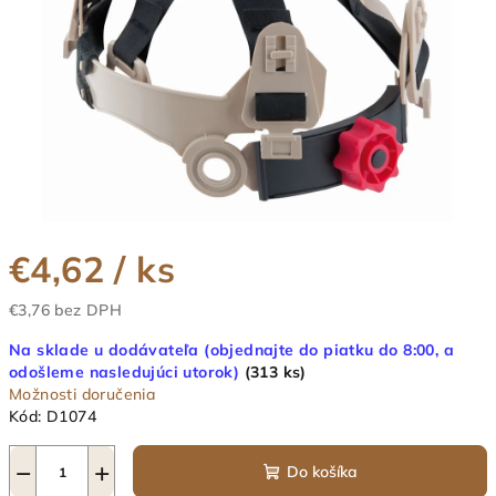
€4,62
/ ks
€3,76 bez DPH
Jednotková
Na sklade u dodávateľa (objednajte do piatku do 8:00, a
cena:
odošleme nasledujúci utorok)
(313 ks)
Možnosti doručenia
Kód:
D1074
−
+
Do košíka