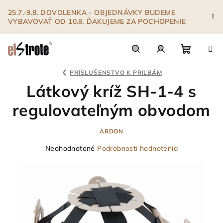
Prejsť
25.7.-9.8. DOVOLENKA - OBJEDNÁVKY BUDEME
na
VYBAVOVAŤ OD 10.8. ĎAKUJEME ZA POCHOPENIE
obsah
Nákupn
Hľadať
Prihlásenie
PRÍSLUŠENSTVO K PRILBÁM
Látkový kríž SH-1-4 s
košík
regulovateľným obvodom
ARDON
Priemerné
Neohodnotené
Podrobnosti hodnotenia
hodnotenie
produktu
je
0,0
z
5
hviezdičiek.