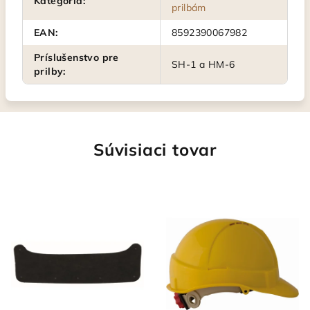
Kategória
:
prilbám
EAN
:
8592390067982
Príslušenstvo pre
SH-1 a HM-6
prilby
:
Súvisiaci tovar