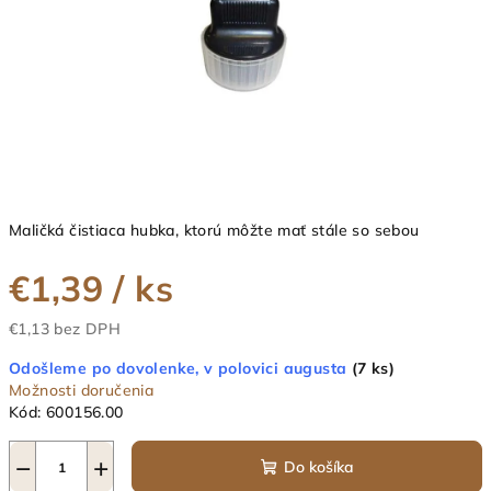
Maličká čistiaca hubka, ktorú môžte mať stále so sebou
€1,39
/ ks
€1,13 bez DPH
Jednotková
Odošleme po dovolenke, v polovici augusta
(7 ks)
cena:
Možnosti doručenia
Kód:
600156.00
−
+
Do košíka