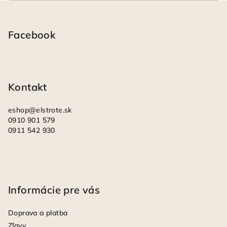
Z
á
p
Facebook
ä
t
i
Kontakt
e
eshop
@
elstrote.sk
0910 901 579
0911 542 930
Informácie pre vás
Doprava a platba
Zľavy