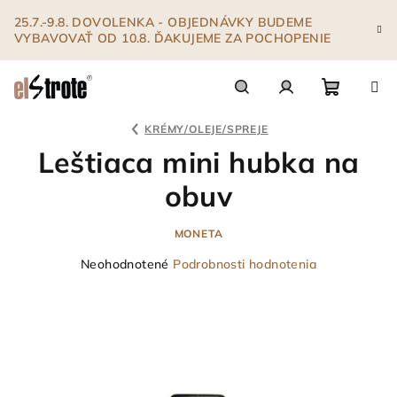
Prejsť
25.7.-9.8. DOVOLENKA - OBJEDNÁVKY BUDEME
na
VYBAVOVAŤ OD 10.8. ĎAKUJEME ZA POCHOPENIE
obsah
Nákupn
Hľadať
Prihlásenie
KRÉMY/OLEJE/SPREJE
Leštiaca mini hubka na
košík
obuv
MONETA
Priemerné
Neohodnotené
Podrobnosti hodnotenia
hodnotenie
produktu
je
0,0
z
5
hviezdičiek.