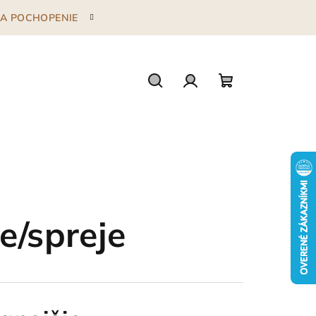
 ZA POCHOPENIE
Hľadať
Prihlásenie
Nákupný
košík
e/spreje