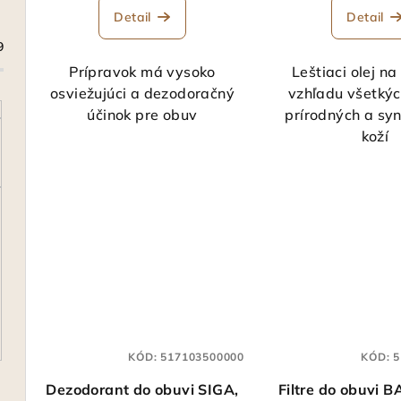
Detail
Detail
9
Prípravok má vysoko
Leštiaci olej na
osviežujúci a dezodoračný
vzhľadu všetký
účinok pre obuv
prírodných a syn
koží
KÓD:
517103500000
KÓD:
5
Dezodorant do obuvi SIGA,
Filtre do obuvi 