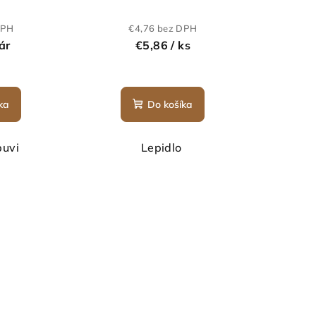
DPH
€4,76 bez DPH
ár
€5,86
/ ks
ka
Do košíka
buvi
Lepidlo