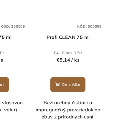
KÓD:
300009
KÓD:
300008
75 ml
Profi CLEAN 75 ml
DPH
€4,18 bez DPH
ks
€5,14
/ ks
ka
Do košíka
s vlasovou
Bezfarebný čistiaci a
, velur)
impregnačný prostriedok na
obuv z prírodných usní.