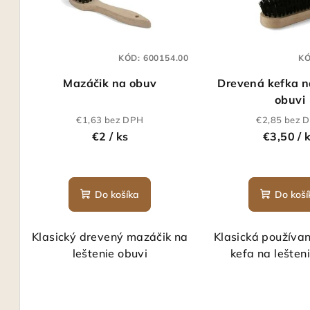
i
e
s
p
KÓD:
600154.00
K
p
r
Mazáčik na obuv
Drevená kefka n
r
o
obuvi
o
d
€1,63 bez DPH
€2,85 bez 
€2
/ ks
€3,50
/ 
d
u
u
k
k
Do košíka
Do koší
t
t
o
Klasický drevený mazáčik na
Klasická používa
o
v
leštenie obuvi
kefa na lešten
v