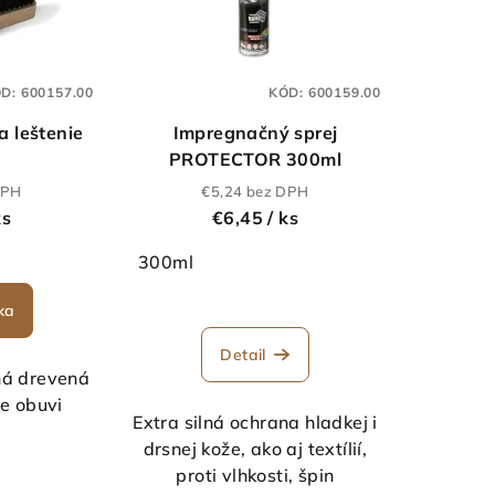
ÓD:
600157.00
KÓD:
600159.00
a leštenie
Impregnačný sprej
PROTECTOR 300ml
DPH
€5,24 bez DPH
ks
€6,45
/ ks
300ml
ka
Detail
ná drevená
ie obuvi
Extra silná ochrana hladkej i
drsnej kože, ako aj textílií,
proti vlhkosti, špin