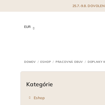
Prejsť
25.7.-9.8. DOVOL
na
obsah
EUR
DOMOV
/
ESHOP
/
PRACOVNÁ OBUV
/
DOPLNKY K
B
o
Kategórie
Preskočiť
kategórie
č
Eshop
n