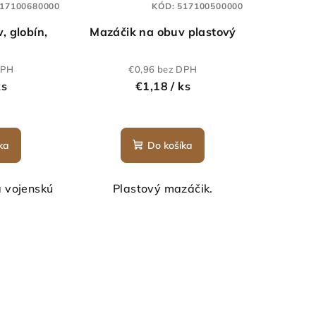
17100680000
KÓD:
517100500000
, globín,
Mazáčik na obuv plastový
DPH
€0,96 bez DPH
ks
€1,18
/ ks
ka
Do košíka
a vojenskú
Plastový mazáčik.