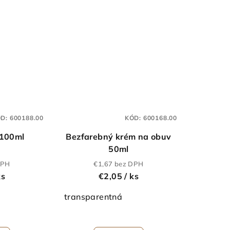
ÓD:
600188.00
KÓD:
600168.00
 100ml
Bezfarebný krém na obuv
50ml
DPH
€1,67 bez DPH
ks
€2,05
/ ks
transparentná