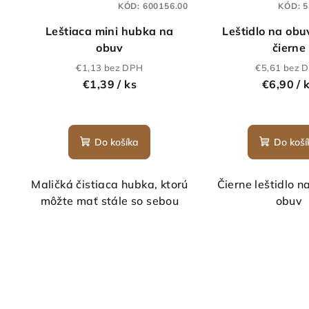
KÓD:
600156.00
KÓD:
5
Leštiaca mini hubka na
Leštidlo na obuv
obuv
čierne
€1,13 bez DPH
€5,61 bez 
€1,39
/ ks
€6,90
/ 
Do košíka
Do koší
Maličká čistiaca hubka, ktorú
Čierne leštidlo n
môžte mať stále so sebou
obuv