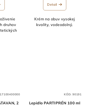
Detail
 oživenie
Krém na obuv vysokej
ch druhov
kvality, vodeodolný.
tetických
17100400000
KÓD:
90191
BATAVAN, 2
Lepidlo PARTIPRÉN 100 ml