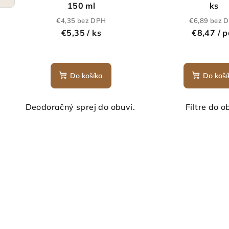
150 ml
ks
€4,35 bez DPH
€6,89 bez 
€5,35
/ ks
€8,47
/ p
Do košíka
Do koší
Deodoračný sprej do obuvi.
Filtre do o