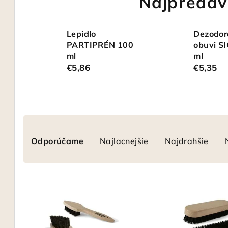
Najpredáv
Lepidlo
Dezodor
PARTIPRÉN 100
obuvi S
ml
ml
€5,86
€5,35
R
Odporúčame
Najlacnejšie
Najdrahšie
a
d
V
e
ý
n
p
i