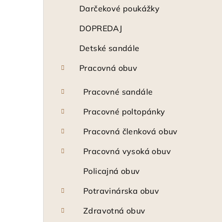
ý
Darčekové poukážky
p
DOPREDAJ
a
Detské sandále
n
Pracovná obuv
e
Pracovné sandále
l
Pracovné poltopánky
Pracovná členková obuv
Pracovná vysoká obuv
Policajná obuv
Potravinárska obuv
Zdravotná obuv