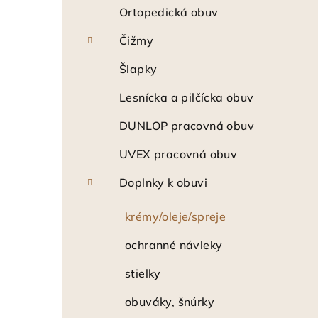
Ortopedická obuv
Čižmy
Šlapky
Lesnícka a pilčícka obuv
DUNLOP pracovná obuv
UVEX pracovná obuv
Doplnky k obuvi
krémy/oleje/spreje
ochranné návleky
stielky
obuváky, šnúrky