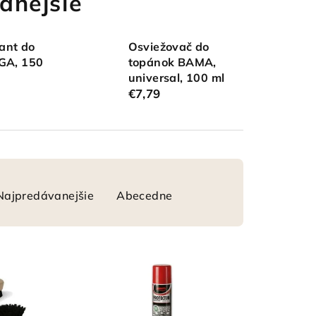
anejšie
ant do
Osviežovač do
IGA, 150
topánok BAMA,
universal, 100 ml
€7,79
Najpredávanejšie
Abecedne