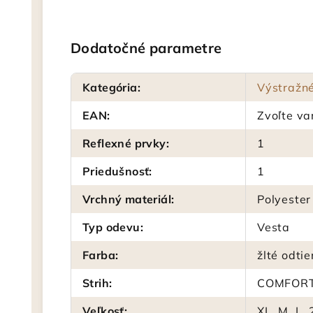
Dodatočné parametre
Kategória
:
Výstražné
EAN
:
Zvoľte va
Reflexné prvky
:
1
Priedušnosť
:
1
Vrchný materiál
:
Polyester
Typ odevu
:
Vesta
Farba
:
žlté odti
Strih
:
COMFORT
Veľkosť
:
XL, M, L, 