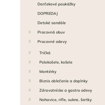
ý
Darčekové poukážky
p
DOPREDAJ
a
Detské sandále
n
Pracovná obuv
e
Pracovné odevy
l
Tričká
Polokošele, košele
Montérky
Biznis oblečenie a doplnky
Zdravotnícke a gastro odevy
Nohavice, rifle, sukne, šortky