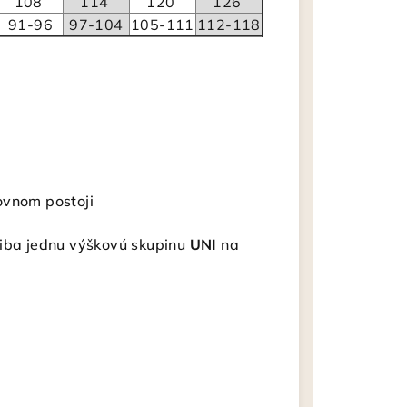
108
114
120
126
91-96
97-104
105-111
112-118
ovnom postoji
 iba jednu výškovú skupinu
UNI
na