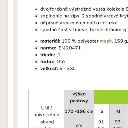
dvojfarebná výstražná vesta kolekcie
zapínanie na zips, 2 spodné vrecká kry
náprsné vrecko na mobil a ceruzku
spodná časť v tmavej farbe chrániacej
materiál:
100 % polyester
mesh
, 150 g
norma:
EN 20471
trieda:
1
farba:
žltá
veľkosť:
S - 3XL
výška
postavy
UNI /
170 -196 cm
S
M
univerzálna
obvod
91-
97-
cm