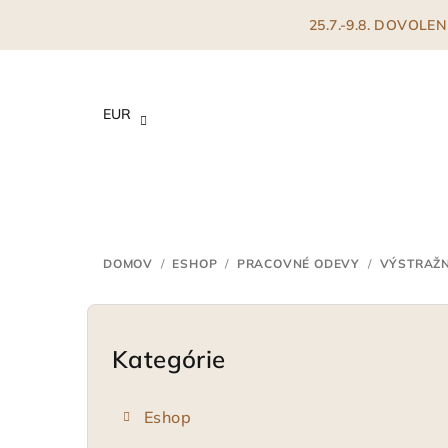
Prejsť
25.7.-9.8. DOVOL
na
obsah
EUR
DOMOV
/
ESHOP
/
PRACOVNÉ ODEVY
/
VÝSTRAŽN
B
o
Kategórie
Preskočiť
kategórie
č
Eshop
n