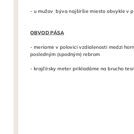
- u mužov býva najširšie miesto obvykle v 
OBVOD PÁSA
- meriame v polovici vzdialenosti medzi hor
posledným (spodným) rebrom
- krajčírsky meter
prikladáme na brucho tesn