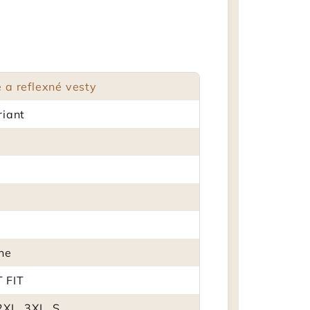
 a reflexné vesty
riant
ene
 FIT
2XL, 3XL, S