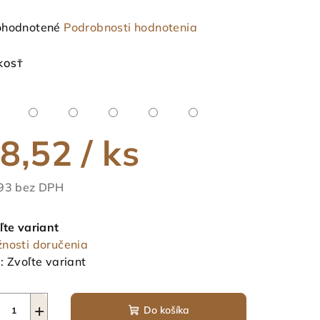
emerné
hodnotené
Podrobnosti hodnotenia
notenie
duktu
KOSŤ
8,52
/ ks
ezdičiek.
93 bez DPH
notková
a:
ľte variant
nosti doručenia
:
Zvoľte variant
+
Do košíka