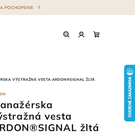
 ZA POCHOPENIE
Hľadať
Prihlásenie
Nákupný
košík
RSKA VÝSTRAŽNÁ VESTA ARDON®SIGNAL ŽLTÁ
ON
anažérska
ýstražná vesta
RDON®SIGNAL žltá