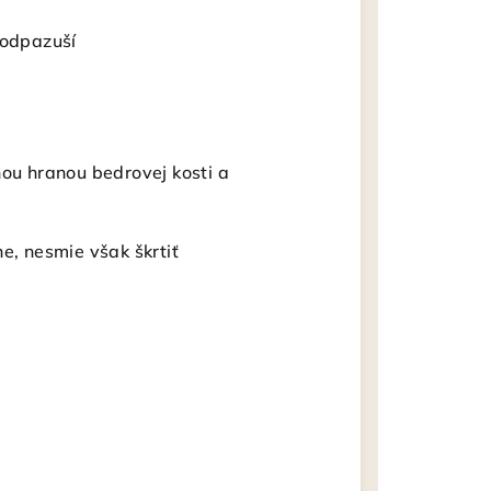
podpazuší
nou hranou bedrovej kosti a
e, nesmie však škrtiť