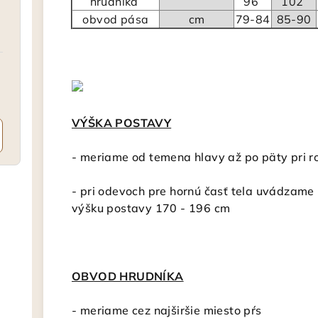
hrudníka
96
102
obvod pása
cm
79-84
85-90
VÝŠKA POSTAVY
-
meriame od temena hlavy až po päty pri r
- pri odevoch pre hornú časť tela uvádzame
výšku postavy 170 - 196 cm
OBVOD HRUDNÍKA
- meriame cez najširšie miesto pŕs