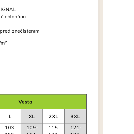
 SIGNAL
té chlopňou
 pred znečistením
/m²
Vesta
L
XL
2XL
3XL
103-
109-
115-
121-