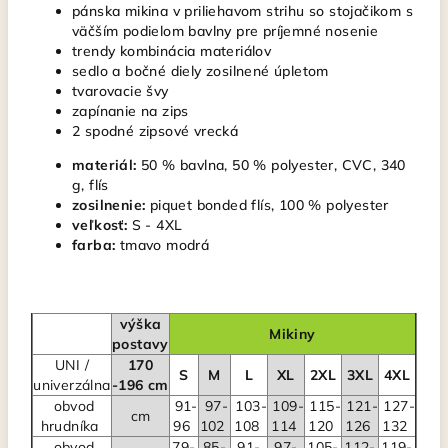
pánska mikina v priliehavom strihu so stojačikom s
väčším podielom bavlny pre príjemné nosenie
trendy kombinácia materiálov
sedlo a bočné diely zosilnené úpletom
tvarovacie švy
zapínanie na zips
2 spodné zipsové vrecká
materiál:
50 % bavlna, 50 % polyester, CVC, 340
g, flís
zosilnenie:
piquet bonded flís, 100 % polyester
veľkosť:
S - 4XL
farba:
tmavo modrá
výška
Mikiny
postavy
UNI /
170
S
M
L
XL
2XL
3XL
4XL
univerzálna
-196 cm
obvod
91-
97-
103-
109-
115-
121-
127-
cm
hrudníka
96
102
108
114
120
126
132
obvod
79-
85-
91-
97-
105-
112-
119-