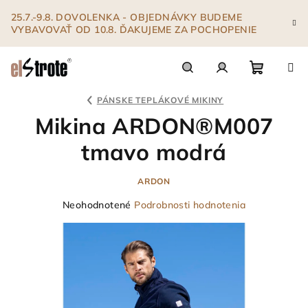
Prejsť
25.7.-9.8. DOVOLENKA - OBJEDNÁVKY BUDEME
na
VYBAVOVAŤ OD 10.8. ĎAKUJEME ZA POCHOPENIE
obsah
Nákupn
Hľadať
Prihlásenie
PÁNSKE TEPLÁKOVÉ MIKINY
Mikina ARDON®M007
košík
tmavo modrá
ARDON
Priemerné
Neohodnotené
Podrobnosti hodnotenia
hodnotenie
produktu
je
0,0
z
5
hviezdičiek.