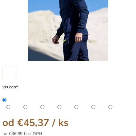
VEĽKOSŤ
od
€45,37
/ ks
od
€36,89
bez DPH