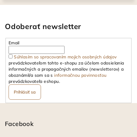
Odoberať newsletter
Email
Súhlasím so spracovaním mojich osobných údajov
prevádzkovateľom tohto e-shopu za účelom odosielania
informačných a propagačných emailov (newsletterov) a
oboznámil/a som sa s
informačnou povinnosťou
prevádzkovateľa eshopu.
Prihlásiť sa
Z
á
p
Facebook
ä