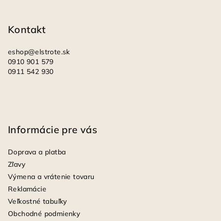
t
i
Kontakt
e
eshop
@
elstrote.sk
0910 901 579
0911 542 930
Informácie pre vás
Doprava a platba
Zľavy
Výmena a vrátenie tovaru
Reklamácie
Veľkostné tabuľky
Obchodné podmienky