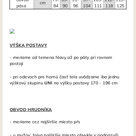
cm
pása
84
90
96
104
111
118
125
VÝŠKA POSTAVY
-
meriame od temena hlavy až po päty pri rovnom
postoji
- pri odevoch pre hornú časť tela uvádzame iba jednu
výškovú skupinu
UNI
na výšku postavy 170 - 196 cm
OBVOD HRUDNÍKA
- meriame cez najširšie miesto pŕs
- u mužov býva najširšie miesto obvykle v podpazuší