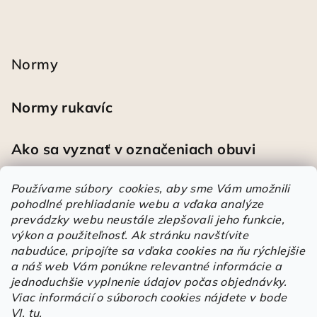
Normy
Normy rukavíc
Ako sa vyznať v označeniach obuvi
Používame súbory cookies, aby sme Vám umožnili
pohodlné prehliadanie webu a vďaka analýze
Heureka
prevádzky webu neustále zlepšovali jeho funkcie,
výkon a použiteľnosť.
Ak stránku navštívite
nabudúce, pripojíte sa vďaka cookies na ňu rýchlejšie
Športové pracovné poltopánky PRESTIGE CLASSIC biele
a náš web Vám ponúkne relevantné informácie a
Mária
|
Hodnotenie produktu je 5 z 5 hviezdičiek.
jednoduchšie vyplnenie údajov počas objednávky.
Á
Viac informácií o súboroch cookies nájdete v bode
VI.
tu
.
r