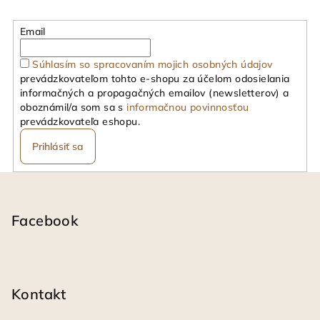
Email
Súhlasím so spracovaním mojich osobných údajov
prevádzkovateľom tohto e-shopu za účelom odosielania
informačných a propagačných emailov (newsletterov) a
oboznámil/a som sa s
informačnou povinnosťou
prevádzkovateľa eshopu.
Prihlásiť sa
Z
á
p
Facebook
ä
t
i
Kontakt
e