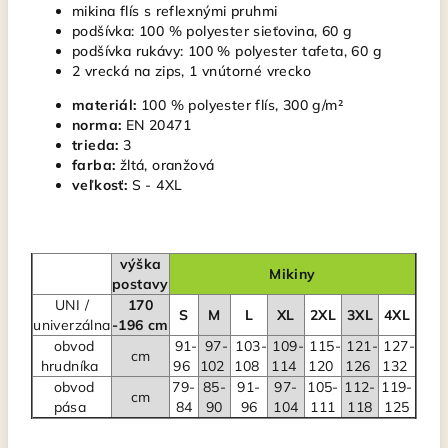
mikina flís s reflexnými pruhmi
podšívka: 100 % polyester sieťovina, 60 g
podšívka rukávy: 100 % polyester tafeta, 60 g
2 vrecká na zips, 1 vnútorné vrecko
materiál:
100 % polyester flís, 300 g/m²
norma:
EN 20471
trieda:
3
farba:
žltá, oranžová
veľkosť:
S - 4XL
výška
Mikiny
postavy
UNI /
170
S
M
L
XL
2XL
3XL
4XL
univerzálna
-196 cm
obvod
91-
97-
103-
109-
115-
121-
127-
cm
hrudníka
96
102
108
114
120
126
132
obvod
79-
85-
91-
97-
105-
112-
119-
cm
pása
84
90
96
104
111
118
125