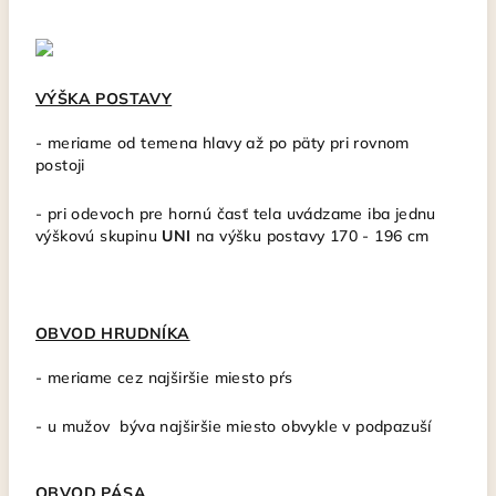
VÝŠKA POSTAVY
-
meriame od temena hlavy až po päty pri rovnom
postoji
- pri odevoch pre hornú časť tela uvádzame iba jednu
výškovú skupinu
UNI
na výšku postavy 170 - 196 cm
OBVOD HRUDNÍKA
- meriame cez najširšie miesto pŕs
- u mužov býva najširšie miesto obvykle v podpazuší
OBVOD PÁSA