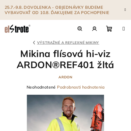
Prejsť
25.7.-9.8. DOVOLENKA - OBJEDNÁVKY BUDEME
na
VYBAVOVAŤ OD 10.8. ĎAKUJEME ZA POCHOPENIE
obsah
Nákupn
Hľadať
Prihlásenie
VÝSTRAŽNÉ A REFLEXNÉ MIKINY
Mikina flísová hi-viz
košík
ARDON®REF401 žltá
ARDON
Priemerné
Neohodnotené
Podrobnosti hodnotenia
hodnotenie
produktu
je
0,0
z
5
hviezdičiek.