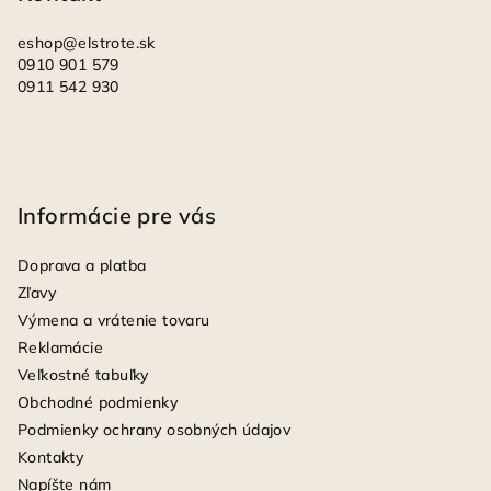
e
eshop
@
elstrote.sk
0910 901 579
0911 542 930
Informácie pre vás
Doprava a platba
Zľavy
Výmena a vrátenie tovaru
Reklamácie
Veľkostné tabuľky
Obchodné podmienky
Podmienky ochrany osobných údajov
Kontakty
Napíšte nám