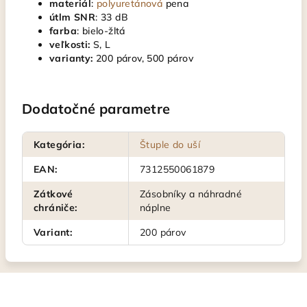
materiál
:
polyuretánová
pena
útlm SNR
: 33 dB
farba
: bielo-žltá
veľkosti:
S, L
varianty:
200 párov, 500 párov
Dodatočné parametre
Kategória
:
Štuple do uší
EAN
:
7312550061879
Zátkové
Zásobníky a náhradné
chrániče
:
náplne
Variant
:
200 párov