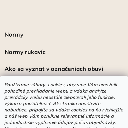
Normy
Normy rukavíc
Ako sa vyznať v označeniach obuvi
Používame súbory cookies, aby sme Vám umožnili
pohodlné prehliadanie webu a vďaka analýze
Heureka
prevádzky webu neustále zlepšovali jeho funkcie,
výkon a použiteľnosť.
Ak stránku navštívite
nabudúce, pripojíte sa vďaka cookies na ňu rýchlejšie
Športové pracovné poltopánky PRESTIGE CLASSIC biele
a náš web Vám ponúkne relevantné informácie a
Mária
|
Hodnotenie produktu je 5 z 5 hviezdičiek.
jednoduchšie vyplnenie údajov počas objednávky.