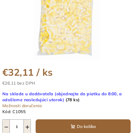
€32,11
/ ks
€26,11 bez DPH
Jednotková
Na sklade u dodávateľa (objednajte do piatku do 8:00, a
cena:
odošleme nasledujúci utorok)
(78 ks)
Možnosti doručenia
Kód:
C1055
−
+
Do košíka