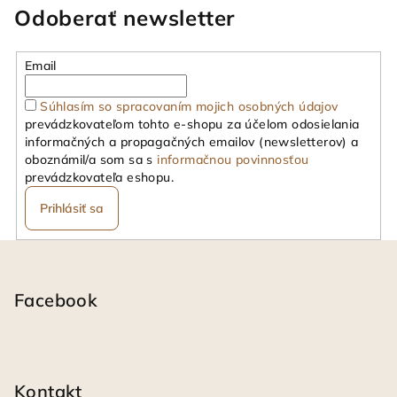
Odoberať newsletter
Email
Súhlasím so spracovaním mojich osobných údajov
prevádzkovateľom tohto e-shopu za účelom odosielania
informačných a propagačných emailov (newsletterov) a
oboznámil/a som sa s
informačnou povinnosťou
prevádzkovateľa eshopu.
Prihlásiť sa
Z
á
p
Facebook
ä
t
i
Kontakt