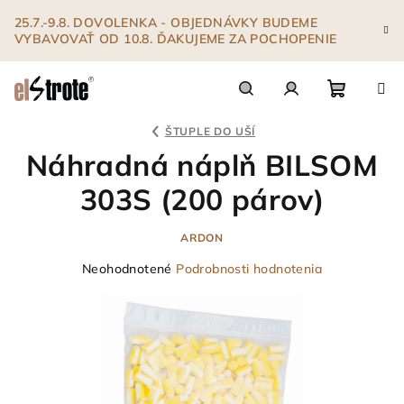
Prejsť
25.7.-9.8. DOVOLENKA - OBJEDNÁVKY BUDEME
na
VYBAVOVAŤ OD 10.8. ĎAKUJEME ZA POCHOPENIE
obsah
Nákupn
Hľadať
Prihlásenie
ŠTUPLE DO UŠÍ
Náhradná náplň BILSOM
košík
303S (200 párov)
ARDON
Priemerné
Neohodnotené
Podrobnosti hodnotenia
hodnotenie
produktu
je
0,0
z
5
hviezdičiek.