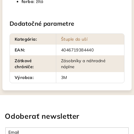
farba
: žltá
Dodatočné parametre
Kategória
:
Štuple do uší
EAN
:
4046719384440
Zátkové
Zásobníky a náhradné
chrániče
:
náplne
Výrobca
:
3M
Odoberať newsletter
Email