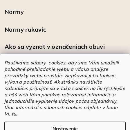
Normy
Normy rukavíc
Ako sa vyznať v označeniach obuvi
Používame súbory cookies, aby sme Vám umožnili
pohodlné prehliadanie webu a vďaka analýze
Heureka
prevádzky webu neustále zlepšovali jeho funkcie,
výkon a použiteľnosť.
Ak stránku navštívite
nabudúce, pripojíte sa vďaka cookies na ňu rýchlejšie
Športové pracovné poltopánky PRESTIGE CLASSIC biele
a náš web Vám ponúkne relevantné informácie a
Mária
|
Hodnotenie produktu je 5 z 5 hviezdičiek.
jednoduchšie vyplnenie údajov počas objednávky.
Á
Viac informácií o súboroch cookies nájdete v bode
VI.
tu
.
r
Árukereső.hu
u
k
Nastavenie