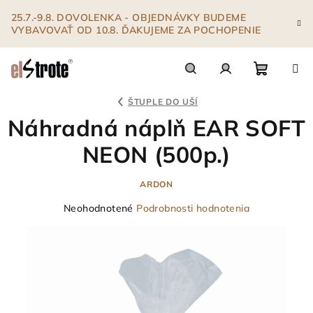
Prejsť
25.7.-9.8. DOVOLENKA - OBJEDNÁVKY BUDEME
na
VYBAVOVAŤ OD 10.8. ĎAKUJEME ZA POCHOPENIE
obsah
Nákupn
Hľadať
Prihlásenie
ŠTUPLE DO UŠÍ
Náhradná náplň EAR SOFT
košík
NEON (500p.)
ARDON
Priemerné
Neohodnotené
Podrobnosti hodnotenia
hodnotenie
produktu
je
0,0
z
5
hviezdičiek.