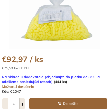
€92,97
/ ks
€75,59 bez DPH
Jednotková
Na sklade u dodávateľa (objednajte do piatku do 8:00, a
cena:
odošleme nasledujúci utorok)
(444 ks)
Možnosti doručenia
Kód:
C1047
−
+
Do košíka