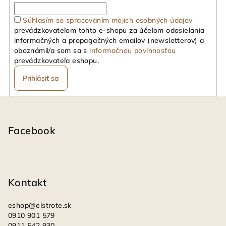
Súhlasím so spracovaním mojich osobných údajov
prevádzkovateľom tohto e-shopu za účelom odosielania
informačných a propagačných emailov (newsletterov) a
oboznámil/a som sa s
informačnou povinnosťou
prevádzkovateľa eshopu.
Prihlásiť sa
Z
á
p
Facebook
ä
t
i
Kontakt
e
eshop
@
elstrote.sk
0910 901 579
0911 542 930