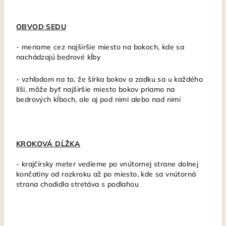
OBVOD SEDU
-
meriame cez najširšie miesto na bokoch, kde sa
nachádzajú bedrové kĺby
- vzhľadom na to, že šírka bokov a zadku sa u každého
líši, môže byť najširšie miesto bokov priamo na
bedrových kĺboch, ale aj pod nimi alebo nad nimi
KROKOVÁ DĹŽKA
-
krajčírsky meter vedieme po vnútornej strane dolnej
končatiny od rozkroku až po miesto, kde sa vnútorná
strana chodidla stretáva s podlahou