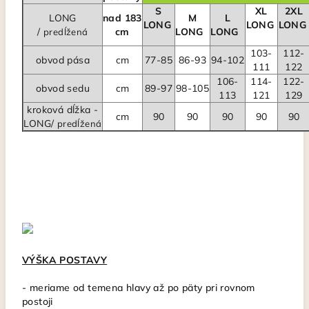
S
XL
2XL
LONG
nad 183
M
L
LONG
LONG
LON
/
cm
LONG
LONG
predĺžená
103-
112-
obvod pása
cm
77-85
86-93
94-102
111
122
106-
114-
122-
obvod sedu
cm
89-97
98-105
113
121
129
kroková dĺžka -
cm
90
90
90
90
90
LONG/
predĺžená
VÝŠKA POSTAVY
- meriame od temena hlavy až po päty pri rovnom
postoji