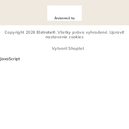
Hodnotenie produktu je 5 z 5 hviezdičiek.
Á
r
Árukereső.hu
u
k
Copyright 2026
Elstrote®
. Všetky práva vyhradené.
Upraviť
e
nastavenie cookies
r
e
Vytvoril Shoptet
s
JavaScript
ő