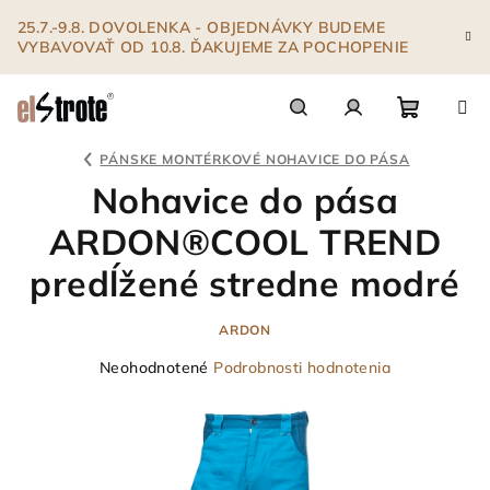
Prejsť
25.7.-9.8. DOVOLENKA - OBJEDNÁVKY BUDEME
na
VYBAVOVAŤ OD 10.8. ĎAKUJEME ZA POCHOPENIE
obsah
Nákupn
Hľadať
Prihlásenie
PÁNSKE MONTÉRKOVÉ NOHAVICE DO PÁSA
Nohavice do pása
košík
ARDON®COOL TREND
predĺžené stredne modré
ARDON
Priemerné
Neohodnotené
Podrobnosti hodnotenia
hodnotenie
produktu
je
0,0
z