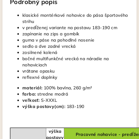
Podrobný popis
klasické montérkové nohavice do pása športového
strihu
v predĺženej variante na postavu 183-190 cm
zapínanie na zips a gombík
guma v páse na pohodlné nosenie
sedlo a dve zadné vrecká
zosilnené kolená
bočné multifunkčné vrecká na náradie na
nohaviciach
vrátane opasku
reflexné doplnky
materiál:
100% bavlna, 260 g/m²
farba:
stredne modrá
veľkosť:
S-XXXL
výška postavy(cm):
183-190
výška
Pracovné nohavice - predĺž
postavy