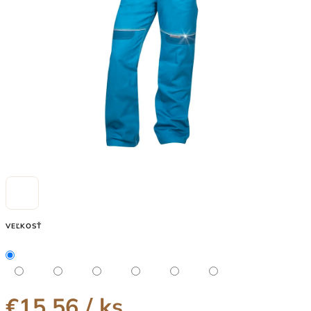
5
hviezdičiek.
VEĽKOSŤ
€15,56
/ ks