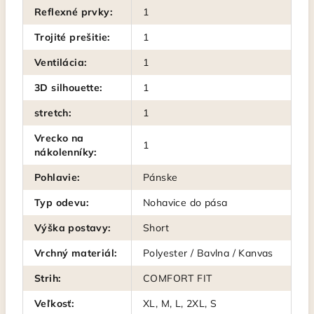
Reflexné prvky
:
1
Trojité prešitie
:
1
Ventilácia
:
1
3D silhouette
:
1
stretch
:
1
Vrecko na
1
nákolenníky
:
Pohlavie
:
Pánske
Typ odevu
:
Nohavice do pása
Výška postavy
:
Short
Vrchný materiál
:
Polyester / Bavlna / Kanvas
Strih
:
COMFORT FIT
Veľkosť
:
XL, M, L, 2XL, S