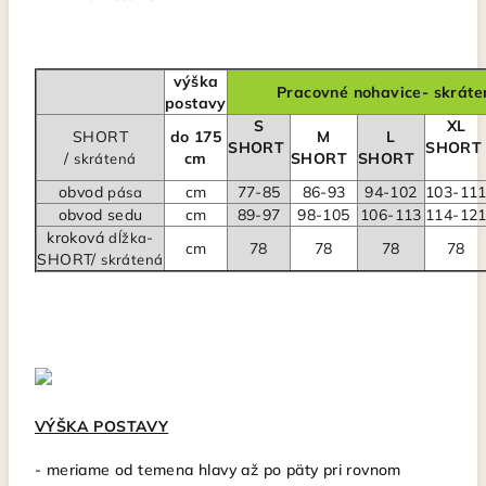
výška
Pracovné nohavice- skráte
postavy
S
XL
SHORT
do 175
M
L
SHORT
SHOR
/
cm
SHORT
SHORT
skrátená
obvod
cm
77-85
86-93
94-102
103-11
pása
obvod sedu
cm
89-97
98-105
106-113
114-12
kroková
-
dĺžka
cm
78
78
78
78
SHORT/
skrátená
VÝŠKA POSTAVY
- meriame od temena hlavy až po päty pri rovnom