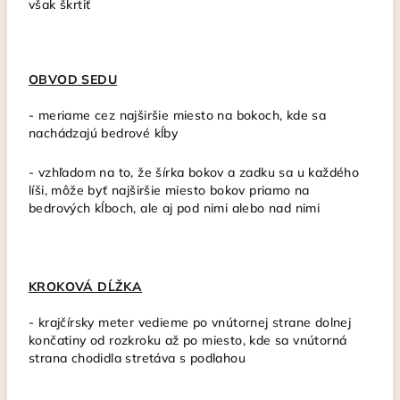
však škrtiť
OBVOD SEDU
-
meriame cez najširšie miesto na bokoch, kde sa
nachádzajú bedrové kĺby
- vzhľadom na to, že šírka bokov a zadku sa u každého
líši, môže byť najširšie miesto bokov priamo na
bedrových kĺboch, ale aj pod nimi alebo nad nimi
KROKOVÁ DĹŽKA
-
krajčírsky meter vedieme po vnútornej strane dolnej
končatiny od rozkroku až po miesto, kde sa vnútorná
strana chodidla stretáva s podlahou