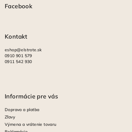
p
Facebook
ä
t
i
Kontakt
e
eshop
@
elstrote.sk
0910 901 579
0911 542 930
Informácie pre vás
Doprava a platba
Zľavy
Výmena a vrátenie tovaru
Reklamácie