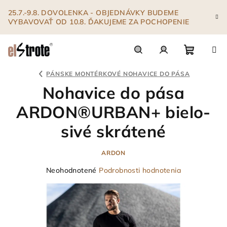
Prejsť
25.7.-9.8. DOVOLENKA - OBJEDNÁVKY BUDEME
na
VYBAVOVAŤ OD 10.8. ĎAKUJEME ZA POCHOPENIE
obsah
Nákupn
Hľadať
Prihlásenie
PÁNSKE MONTÉRKOVÉ NOHAVICE DO PÁSA
Nohavice do pása
košík
ARDON®URBAN+ bielo-
sivé skrátené
ARDON
Priemerné
Neohodnotené
Podrobnosti hodnotenia
hodnotenie
produktu
je
0,0
z