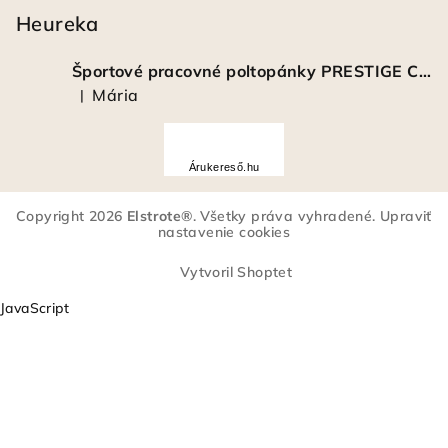
Heureka
Športové pracovné poltopánky PRESTIGE CLASSIC biele
Mária
|
Hodnotenie produktu je 5 z 5 hviezdičiek.
Á
r
Árukereső.hu
u
k
Copyright 2026
Elstrote®
. Všetky práva vyhradené.
Upraviť
e
nastavenie cookies
r
e
Vytvoril Shoptet
s
JavaScript
ő