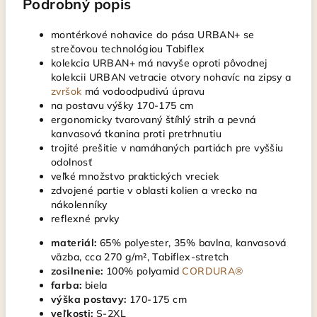
Podrobný popis
montérkové nohavice do pása URBAN+ se
strečovou technológiou Tabiflex
kolekcia URBAN+ má navyše oproti pôvodnej
kolekcii URBAN vetracie otvory nohavíc na zipsy a
zvršok
má vodoodpudivú úpravu
na postavu výšky 170-175 cm
ergonomicky tvarovaný štíhlý strih a pevná
kanvasová tkanina proti pretrhnutiu
trojité prešitie v namáhaných partiách pre vyššiu
odolnosť
veľké množstvo praktických vreciek
zdvojené partie v oblasti kolien a vrecko na
nákolenníky
reflexné prvky
materiál:
65% polyester, 35% bavlna, kanvasová
väzba, cca 270 g/m², Tabiflex-stretch
zosilnenie:
100% polyamid
CORDURA®
farba:
biela
výška postavy:
170-175 cm
veľkosti:
S-2XL