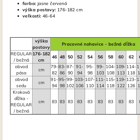
farba:
jasne červená
výška postavy:
176-182 cm
veľkosti:
46-64
výška
Pracovné nohavice - bežná dĺžka
postavy
REGULAR
176-182
46
48
50
52
54
56
58
60
62
/ bežná
cm
obvod
79-
83-
87-
91-
95-
99-
104-
109-
114-
1
cm
pása
82
86
90
94
98
103
108
113
118
obvod
91-
95-
99-
103-
107-
111-
115-
119-
123-
1
cm
sedu
94
98
102
106
110
114
118
122
126
Kroková
dĺžka -
cm
83
83
83
83
83
83
83
83
83
REGULAR
/ bežná