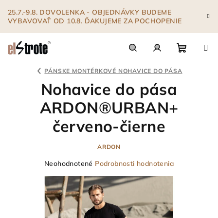
Prejsť
25.7.-9.8. DOVOLENKA - OBJEDNÁVKY BUDEME
na
VYBAVOVAŤ OD 10.8. ĎAKUJEME ZA POCHOPENIE
obsah
Nákupn
Hľadať
Prihlásenie
PÁNSKE MONTÉRKOVÉ NOHAVICE DO PÁSA
Nohavice do pása
košík
ARDON®URBAN+
červeno-čierne
ARDON
Priemerné
Neohodnotené
Podrobnosti hodnotenia
hodnotenie
produktu
je
0,0
z