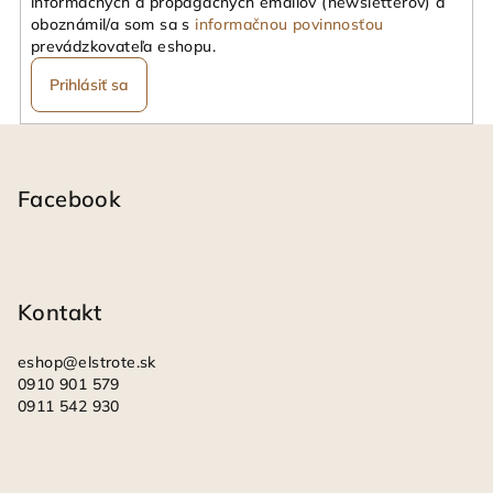
informačných a propagačných emailov (newsletterov) a
oboznámil/a som sa s
informačnou povinnosťou
prevádzkovateľa eshopu.
Prihlásiť sa
Z
á
p
Facebook
ä
t
i
Kontakt
e
eshop
@
elstrote.sk
0910 901 579
0911 542 930