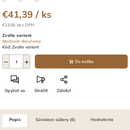
€41,39
/ ks
€33,65 bez DPH
Jednotková
Zvoľte variant
cena:
Možnosti doručenia
Kód:
Zvoľte variant
−
+
Do košíka
Opýtať sa
Strážiť
Zdieľať
Popis
Súvisiace súbory (6)
Hodnotenie