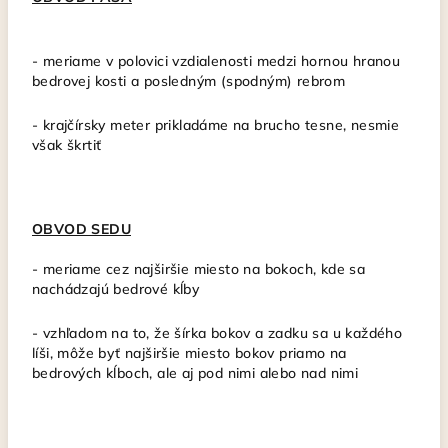
- meriame v polovici vzdialenosti medzi hornou hranou
bedrovej kosti a posledným (spodným) rebrom
- krajčírsky meter
prikladáme na brucho tesne, nesmie
však škrtiť
OBVOD SEDU
-
meriame cez najširšie miesto na bokoch, kde sa
nachádzajú bedrové kĺby
- vzhľadom na to, že šírka bokov a zadku sa u každého
líši, môže byť najširšie miesto bokov priamo na
bedrových kĺboch, ale aj pod nimi alebo nad nimi