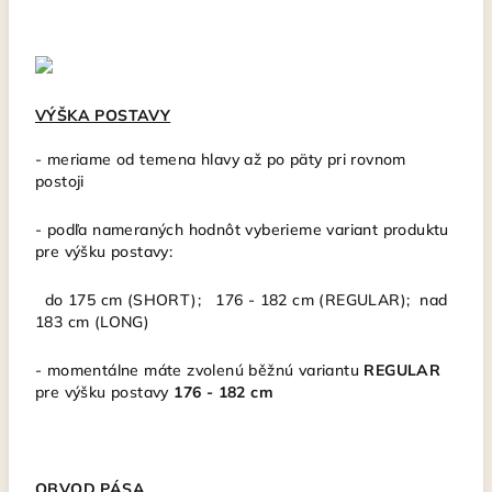
VÝŠKA POSTAVY
- meriame od temena hlavy až po päty pri rovnom
postoji
-
podľa nameraných hodnôt vyberieme variant produktu
pre výšku postavy:
do 175 cm (SHORT); 176 - 182 cm (REGULAR); nad
183 cm (LONG)
- momentálne
máte zvolenú běžnú variantu
REGULAR
pre výšku postavy
176 - 182 cm
OBVOD PÁSA