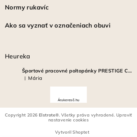
Normy rukavíc
Ako sa vyznať v označeniach obuvi
Heureka
Športové pracovné poltopánky PRESTIGE CLASSIC biele
Mária
|
Hodnotenie produktu je 5 z 5 hviezdičiek.
Á
r
Árukereső.hu
u
k
Copyright 2026
Elstrote®
. Všetky práva vyhradené.
Upraviť
e
nastavenie cookies
r
e
Vytvoril Shoptet