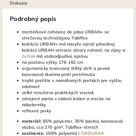
Diskusia
Podrobný popis
montérkové nohavice do pása URBAN+ se
strečovou technológiou Tabiflex
kolekcia URBAN+ má navyše oproti pôvodnej
kolekcii URBAN vetracie otvory nohavíc na zipsy a
zvršok
má vodoodpudivú úpravu
na postavu výšky 176-182 cm
ergonomicky tvarovaný štíhlý strih a pevná
kanvasová tkanina proti pretrhnutiu
trojité prešitie v namáhaných partiách pre vyššiu
odolnosť
veľké množstvo praktických vreciek
zdvojené partie v oblasti kolien a vrecko na
nákolenníky
reflexné prvky
materiál:
65% polyester, 35% bavlna, kanvasová
väzba, cca 270 g/m², Tabiflex-stretch
zosilnenie:
100% polyamid
CORDURA®