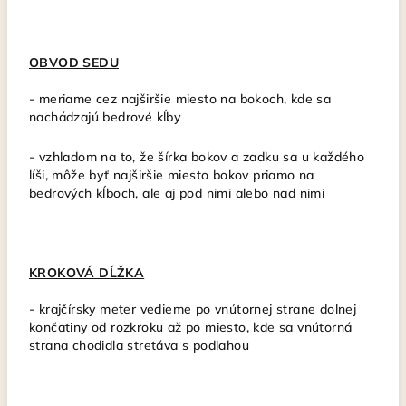
OBVOD SEDU
-
meriame cez najširšie miesto na bokoch, kde sa
nachádzajú bedrové kĺby
- vzhľadom na to, že šírka bokov a zadku sa u každého
líši, môže byť najširšie miesto bokov priamo na
bedrových kĺboch, ale aj pod nimi alebo nad nimi
KROKOVÁ DĹŽKA
-
krajčírsky meter vedieme po vnútornej strane dolnej
končatiny od rozkroku až po miesto, kde sa vnútorná
strana chodidla stretáva s podlahou