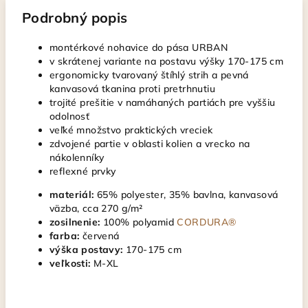
Podrobný popis
montérkové nohavice do pása URBAN
v skrátenej variante na postavu výšky 170-175 cm
ergonomicky tvarovaný štíhlý strih a pevná
kanvasová tkanina proti pretrhnutiu
trojité prešitie v namáhaných partiách pre vyššiu
odolnosť
veľké množstvo praktických vreciek
zdvojené partie v oblasti kolien a vrecko na
nákolenníky
reflexné prvky
materiál:
65% polyester, 35% bavlna, kanvasová
väzba, cca 270 g/m²
zosilnenie:
100% polyamid
CORDURA®
farba:
červená
výška postavy:
170-175 cm
veľkosti:
M-XL