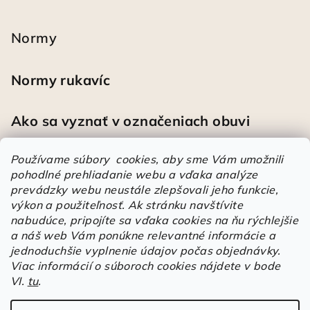
Normy
Normy rukavíc
Ako sa vyznať v označeniach obuvi
Používame súbory cookies, aby sme Vám umožnili
pohodlné prehliadanie webu a vďaka analýze
Heureka
prevádzky webu neustále zlepšovali jeho funkcie,
výkon a použiteľnosť.
Ak stránku navštívite
nabudúce, pripojíte sa vďaka cookies na ňu rýchlejšie
Športové pracovné poltopánky PRESTIGE CLASSIC biele
a náš web Vám ponúkne relevantné informácie a
Mária
|
Hodnotenie produktu je 5 z 5 hviezdičiek.
jednoduchšie vyplnenie údajov počas objednávky.
Á
Viac informácií o súboroch cookies nájdete v bode
VI.
tu
.
r
Árukereső.hu
u