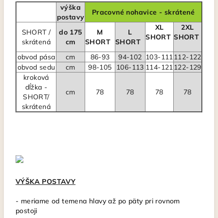
výška
Pracovné nohavice - skrátené
postavy
XL
2XL
SHORT /
do 175
M
L
SHORT
SHORT
skrátená
cm
SHORT
SHORT
obvod pása
cm
86-93
94-102
103-111
112-122
obvod sedu
cm
98-105
106-113
114-121
122-129
kroková
dĺžka -
cm
78
78
78
78
SHORT/
skrátená
VÝŠKA POSTAVY
- meriame od temena hlavy až po päty pri rovnom
postoji