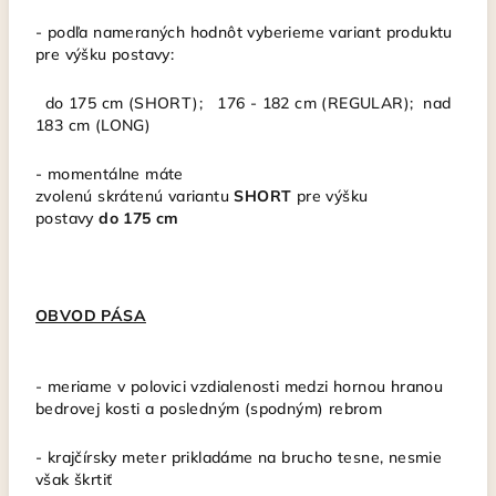
-
podľa nameraných hodnôt vyberieme variant produktu
pre výšku postavy:
do 175 cm (SHORT); 176 - 182 cm (REGULAR); nad
183 cm (LONG)
-
momentálne máte
zvolenú
skrátenú
variantu
SHORT
pre výšku
postavy
do
175 cm
OBVOD PÁSA
- meriame v polovici vzdialenosti medzi hornou hranou
bedrovej kosti a posledným (spodným) rebrom
- krajčírsky meter
prikladáme na brucho tesne, nesmie
však škrtiť