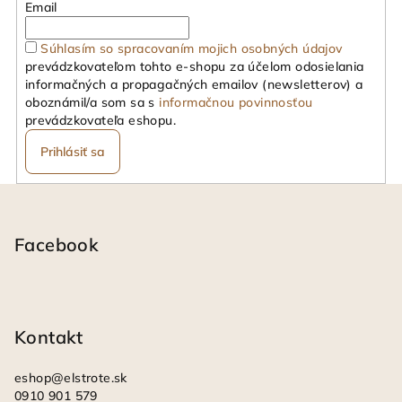
Email
Súhlasím so spracovaním mojich osobných údajov
prevádzkovateľom tohto e-shopu za účelom odosielania
informačných a propagačných emailov (newsletterov) a
oboznámil/a som sa s
informačnou povinnosťou
prevádzkovateľa eshopu.
Prihlásiť sa
Z
á
p
Facebook
ä
t
i
Kontakt
e
eshop
@
elstrote.sk
0910 901 579