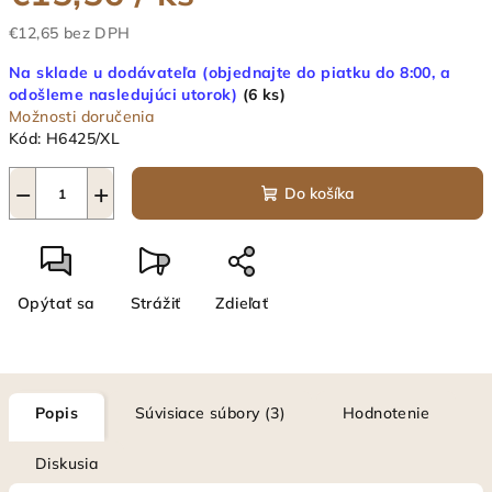
€12,65 bez DPH
Jednotková
Na sklade u dodávateľa (objednajte do piatku do 8:00, a
cena:
odošleme nasledujúci utorok)
(6 ks)
Možnosti doručenia
Kód:
H6425/XL
−
+
Do košíka
Opýtať sa
Strážiť
Zdieľať
Popis
Súvisiace súbory (3)
Hodnotenie
Diskusia