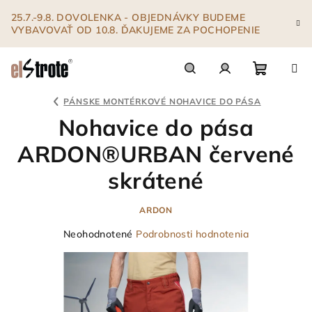
Prejsť
25.7.-9.8. DOVOLENKA - OBJEDNÁVKY BUDEME
na
VYBAVOVAŤ OD 10.8. ĎAKUJEME ZA POCHOPENIE
obsah
Nákupn
Hľadať
Prihlásenie
PÁNSKE MONTÉRKOVÉ NOHAVICE DO PÁSA
Nohavice do pása
košík
ARDON®URBAN červené
skrátené
ARDON
Priemerné
Neohodnotené
Podrobnosti hodnotenia
hodnotenie
produktu
je
0,0
z