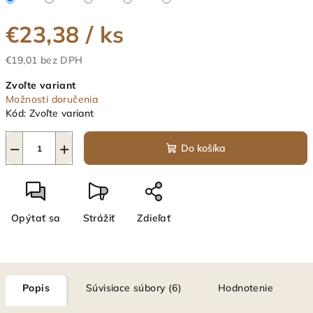
€23,38
/ ks
€19,01 bez DPH
Jednotková
Zvoľte variant
cena:
Možnosti doručenia
Kód:
Zvoľte variant
−
+
Do košíka
Opýtať sa
Strážiť
Zdieľať
Popis
Súvisiace súbory (6)
Hodnotenie