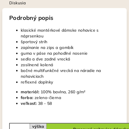
Diskusia
Podrobný popis
klasické montérkové dámske nohavice s
náprsenkou
športový strih
zapínanie na zips a gombík
guma v páse na pohodlné nosenie
sedlo a dve zadné vrecká
zosilnené kolená
bočné multifunkčné vrecká na náradie na
nohaviciach
reflexné doplnky
materiál:
100% bavlna, 260 g/m²
farba:
zeleno-čierna
veľkosť:
38 - 58
výška