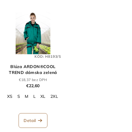
KÓD:
H8193/S
Blúza ARDON®COOL
TREND dámska zelená
€18,37 bez DPH
€22,60
XS
S
M
L
XL
2XL
3XL
4XL
Detail