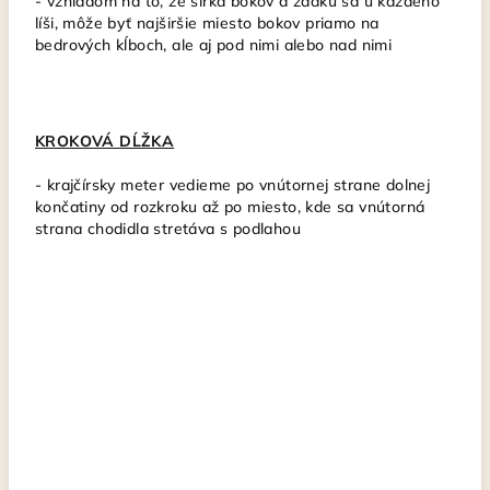
- vzhľadom na to, že šírka bokov a zadku sa u každého
líši, môže byť najširšie miesto bokov priamo na
bedrových kĺboch, ale aj pod nimi alebo nad nimi
KROKOVÁ DĹŽKA
-
krajčírsky meter vedieme po vnútornej strane dolnej
končatiny od rozkroku až po miesto, kde sa vnútorná
strana chodidla stretáva s podlahou