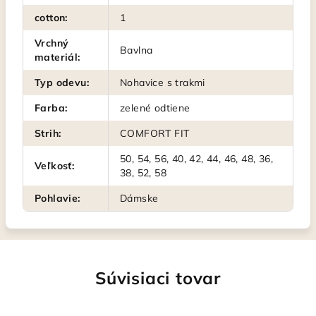
cotton
:
1
Vrchný
Bavlna
materiál
:
Typ odevu
:
Nohavice s trakmi
Farba
:
zelené odtiene
Strih
:
COMFORT FIT
50, 54, 56, 40, 42, 44, 46, 48, 36,
Veľkosť
:
38, 52, 58
Pohlavie
:
Dámske
Súvisiaci tovar