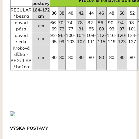
Pracovné nohavice dámsk
postavy
REGULAR
164-172
36
38
40
42
44
46
48
50
52
/ bežná
cm
obvod
66-
70-
74-
78-
82-
86-
90-
94-
98-
cm
pása
69
73
77
81
85
89
93
97
101
obvod
92-
96-
100-
104-
108-
112-
116-
120-
124-
cm
sedu
95
99
103
107
111
115
119
123
127
Kroková
dĺžka -
cm
80
80
80
80
80
80
80
80
80
REGULAR
/ bežná
VÝŠKA POSTAVY