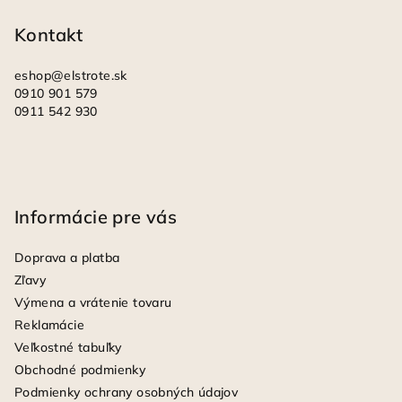
i
Kontakt
e
eshop
@
elstrote.sk
0910 901 579
0911 542 930
Informácie pre vás
Doprava a platba
Zľavy
Výmena a vrátenie tovaru
Reklamácie
Veľkostné tabuľky
Obchodné podmienky
Podmienky ochrany osobných údajov