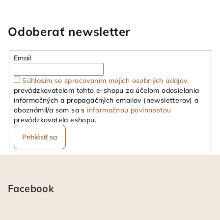
Odoberať newsletter
Email
Súhlasím so spracovaním mojich osobných údajov
prevádzkovateľom tohto e-shopu za účelom odosielania
informačných a propagačných emailov (newsletterov) a
oboznámil/a som sa s
informačnou povinnosťou
prevádzkovateľa eshopu.
Prihlásiť sa
Z
á
p
Facebook
ä
t