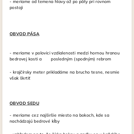
- meriame od temena hlavy až po päty pri rovnom
postoji
OBVOD PÁSA
- meriame v polovici vzdialenosti medzi hornou hranou
bedrovej kosti a posledným (spodným) rebrom
-
krajčírsky meter prikladáme na brucho tesne, nesmie
však škrtiť
OBVOD SEDU
-
meriame cez najširšie miesto na bokoch, kde sa
nachádzajú bedrové kĺby