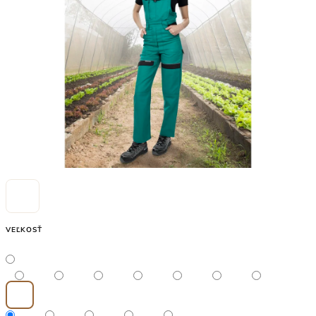
5
hviezdičiek.
VEĽKOSŤ