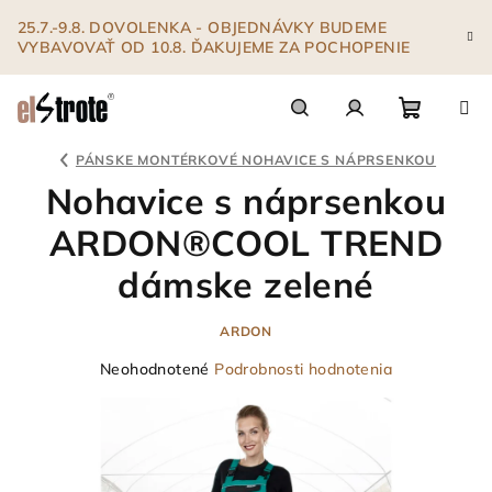
Prejsť
25.7.-9.8. DOVOLENKA - OBJEDNÁVKY BUDEME
na
VYBAVOVAŤ OD 10.8. ĎAKUJEME ZA POCHOPENIE
obsah
Nákupn
Hľadať
Prihlásenie
PÁNSKE MONTÉRKOVÉ NOHAVICE S NÁPRSENKOU
Nohavice s náprsenkou
košík
ARDON®COOL TREND
dámske zelené
ARDON
Priemerné
Neohodnotené
Podrobnosti hodnotenia
hodnotenie
produktu
je
0,0
z