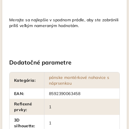
Merajte sa najlepšie v spodnom prádle, aby ste zabránili
príliš veľkým nameraným hodnotám.
Dodatočné parametre
pánske montérkové nohavice s
Kategória
:
náprsenkou
EAN
:
8592390063458
Reflexné
1
prvky
:
3D
1
silhouette
: