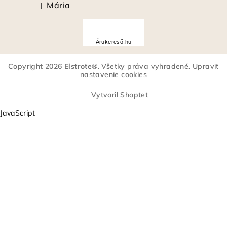
Mária
|
Hodnotenie produktu je 5 z 5 hviezdičiek.
Á
r
Árukereső.hu
u
k
Copyright 2026
Elstrote®
. Všetky práva vyhradené.
Upraviť
e
nastavenie cookies
r
e
Vytvoril Shoptet
s
JavaScript
ő