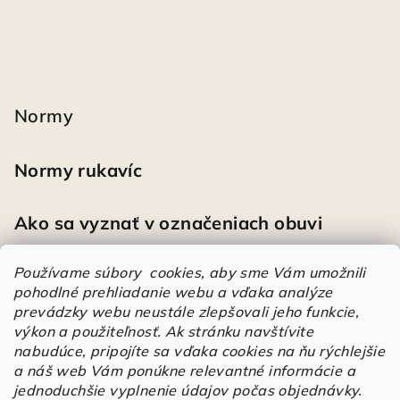
Normy
Normy rukavíc
Ako sa vyznať v označeniach obuvi
Používame súbory cookies, aby sme Vám umožnili
pohodlné prehliadanie webu a vďaka analýze
Heureka
prevádzky webu neustále zlepšovali jeho funkcie,
výkon a použiteľnosť.
Ak stránku navštívite
nabudúce, pripojíte sa vďaka cookies na ňu rýchlejšie
Športové pracovné poltopánky PRESTIGE CLASSIC biele
a náš web Vám ponúkne relevantné informácie a
Mária
|
Hodnotenie produktu je 5 z 5 hviezdičiek.
jednoduchšie vyplnenie údajov počas objednávky.