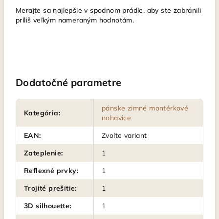
Merajte sa najlepšie v spodnom prádle, aby ste zabránili
príliš veľkým nameraným hodnotám.
Dodatočné parametre
pánske zimné montérkové
Kategória
:
nohavice
EAN
:
Zvoľte variant
Zateplenie
:
1
Reflexné prvky
:
1
Trojité prešitie
:
1
3D silhouette
:
1