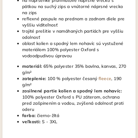
na náprsenke průhmatové náprsné vrecko s
pätkou na suchý zips a vnútorné náprsné vrecko
na zips
reflexné paspule na prednom a zadnom diele pre
vyššiu viditeľnosť
trojité prešitie v namáhaných partiách pre vyššiu
odolnosť
oblasť kolien a spodný lem nohavíc sú vystužené
materiálom 100% polyester Oxford s
vodoodpudivou úpravou
materiál:
65% polyester 35% bavlna, kanvas, 270
g/m²
zateplenie:
100 % polyester česaný
fleece
, 190
g/m²
zosilnené partie kolien a spodný lem nohavíc:
100% polyester Oxford s PU záterom, ochrana
pred zašpinením a vodou, zvýšená odolnosť proti
oderu
farba:
čierno-žltá
veľkosti:
S - 3XL