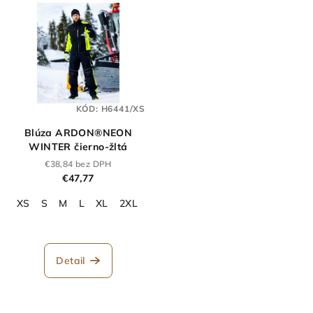
KÓD:
H6441/XS
Blúza ARDON®NEON
WINTER čierno-žltá
€38,84 bez DPH
€47,77
XS
S
M
L
XL
2XL
3XL
4XL
5XL
Detail