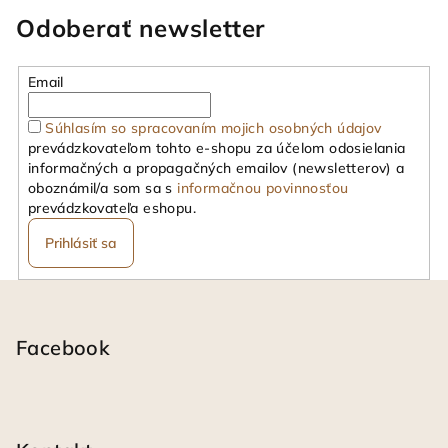
Odoberať newsletter
Email
Súhlasím so spracovaním mojich osobných údajov
prevádzkovateľom tohto e-shopu za účelom odosielania
informačných a propagačných emailov (newsletterov) a
oboznámil/a som sa s
informačnou povinnosťou
prevádzkovateľa eshopu.
Prihlásiť sa
Z
á
p
Facebook
ä
t
i