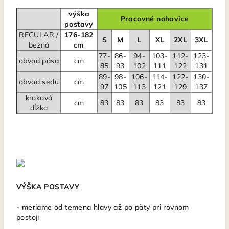
výška
Pracovné nohavice
postavy
REGULAR /
176-182
S
M
L
XL
2XL
3XL
bežná
cm
77-
86-
94-
103-
112-
123-
obvod pása
cm
85
93
102
111
122
131
89-
98-
106-
114-
122-
130-
obvod sedu
cm
97
105
113
121
129
137
kroková
cm
83
83
83
83
83
83
dĺžka
VÝŠKA POSTAVY
- meriame od temena hlavy až po päty pri rovnom
postoji