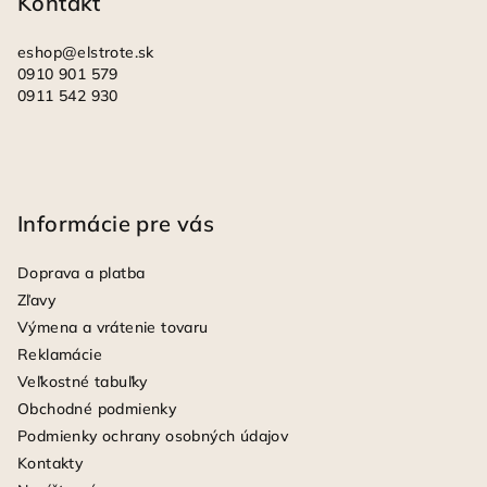
Kontakt
e
eshop
@
elstrote.sk
0910 901 579
0911 542 930
Informácie pre vás
Doprava a platba
Zľavy
Výmena a vrátenie tovaru
Reklamácie
Veľkostné tabuľky
Obchodné podmienky
Podmienky ochrany osobných údajov
Kontakty