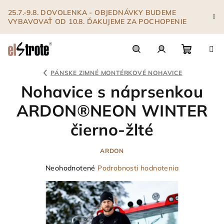
Prejsť
25.7.-9.8. DOVOLENKA - OBJEDNÁVKY BUDEME
na
VYBAVOVAŤ OD 10.8. ĎAKUJEME ZA POCHOPENIE
obsah
Nákupn
Hľadať
Prihlásenie
PÁNSKE ZIMNÉ MONTÉRKOVÉ NOHAVICE
Nohavice s náprsenkou
košík
ARDON®NEON WINTER
čierno-žlté
ARDON
Priemerné
Neohodnotené
Podrobnosti hodnotenia
hodnotenie
produktu
je
0,0
z