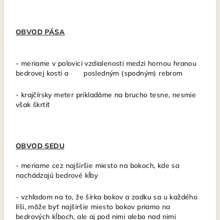
OBVOD PÁSA
- meriame v polovici vzdialenosti medzi hornou hranou
bedrovej kosti a posledným (spodným) rebrom
-
krajčírsky meter prikladáme na brucho tesne, nesmie
však škrtiť
OBVOD SEDU
-
meriame cez najširšie miesto na bokoch, kde sa
nachádzajú bedrové kĺby
- vzhľadom na to, že šírka bokov a zadku sa u každého
líši, môže byť najširšie miesto bokov priamo na
bedrových kĺboch, ale aj pod nimi alebo nad nimi