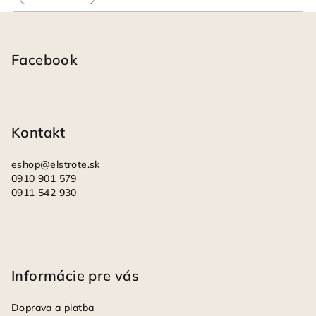
Z
á
p
Facebook
ä
t
i
Kontakt
e
eshop
@
elstrote.sk
0910 901 579
0911 542 930
Informácie pre vás
Doprava a platba