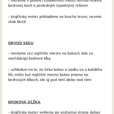
- meriame v polovici vzdialenosti medzi hornou hranou
bedrovej kosti a posledným (spodným) rebrom
- krajčírsky meter
prikladáme na brucho tesne, nesmie
však škrtiť
OBVOD SEDU
-
meriame cez najširšie miesto na bokoch, kde sa
nachádzajú bedrové kĺby
- vzhľadom na to, že šírka bokov a zadku sa u každého
líši, môže byť najširšie miesto bokov priamo na
bedrových kĺboch, ale aj pod nimi alebo nad nimi
KROKOVÁ DĹŽKA
-
krajčírsky meter vedieme po vnútornej strane dolnej