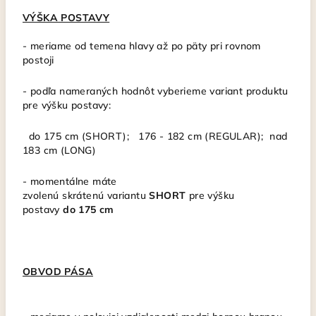
VÝŠKA POSTAVY
- meriame od temena hlavy až po päty pri rovnom
postoji
-
podľa nameraných hodnôt vyberieme variant produktu
pre výšku postavy:
do 175 cm (SHORT); 176 - 182 cm (REGULAR); nad
183 cm (LONG)
-
momentálne máte
zvolenú
skrátenú
variantu
SHORT
pre výšku
postavy
do
175 cm
OBVOD PÁSA