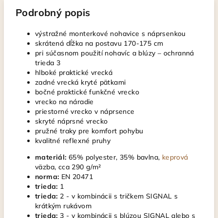
Podrobný popis
výstražné monterkové nohavice s náprsenkou
skrátená dĺžka na postavu 170-175 cm
pri súčasnom použití nohavíc a blúzy – ochranná
trieda 3
hlboké praktické vrecká
zadné vrecká kryté pätkami
bočné praktické funkčné vrecko
vrecko na náradie
priestorné vrecko v náprsence
skryté náprsné vrecko
pružné traky pre komfort pohybu
kvalitné reflexné pruhy
materiál:
65% polyester, 35% bavlna,
keprová
väzba, cca 290 g/m²
norma:
EN 20471
trieda:
1
trieda:
2 - v kombinácii s tričkem SIGNAL s
krátkým rukávom
trieda:
3 - v kombinácii s blúzou SIGNAL alebo s