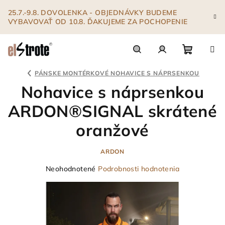
Prejsť
25.7.-9.8. DOVOLENKA - OBJEDNÁVKY BUDEME
na
VYBAVOVAŤ OD 10.8. ĎAKUJEME ZA POCHOPENIE
obsah
Nákupn
Hľadať
Prihlásenie
PÁNSKE MONTÉRKOVÉ NOHAVICE S NÁPRSENKOU
Nohavice s náprsenkou
košík
ARDON®SIGNAL skrátené
oranžové
ARDON
Priemerné
Neohodnotené
Podrobnosti hodnotenia
hodnotenie
produktu
je
0,0
z