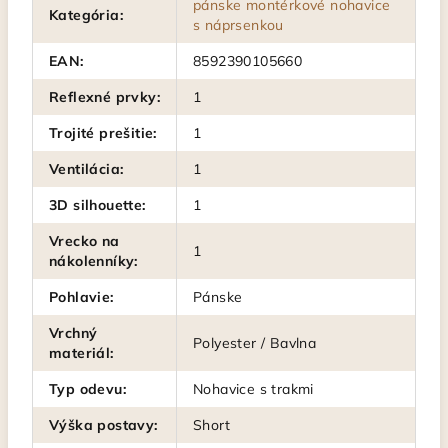
pánske montérkové nohavice
Kategória
:
s náprsenkou
EAN
:
8592390105660
Reflexné prvky
:
1
Trojité prešitie
:
1
Ventilácia
:
1
3D silhouette
:
1
Vrecko na
1
nákolenníky
:
Pohlavie
:
Pánske
Vrchný
Polyester / Bavlna
materiál
:
Typ odevu
:
Nohavice s trakmi
Výška postavy
:
Short