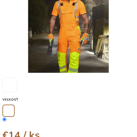
5
hviezdičiek.
VEĽKOSŤ
€14
/ ks