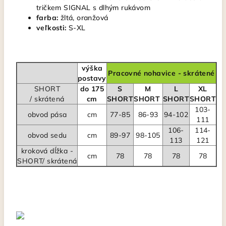
tričkem SIGNAL s dlhým rukávom
farba:
žltá, oranžová
veľkosti:
S-XL
výška
Pracovné nohavice - skrátené
postavy
SHORT
do 175
S
M
L
XL
/
skrátená
cm
SHORT
SHORT
SHORT
SHORT
103-
obvod pása
cm
77-85
86-93
94-102
111
106-
114-
obvod sedu
cm
89-97
98-105
113
121
kroková dĺžka -
cm
78
78
78
78
SHORT/ skrátená