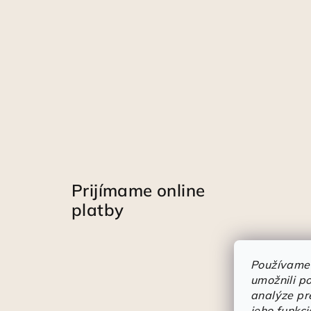
Prijímame online
platby
Používame
umožnili p
analýze pr
jeho funkci