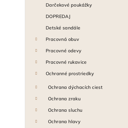
ý
Darčekové poukážky
p
DOPREDAJ
a
Detské sandále
n
Pracovná obuv
e
Pracovné odevy
l
Pracovné rukavice
Ochranné prostriedky
Ochrana dýchacích ciest
Ochrana zraku
Ochrana sluchu
Ochrana hlavy