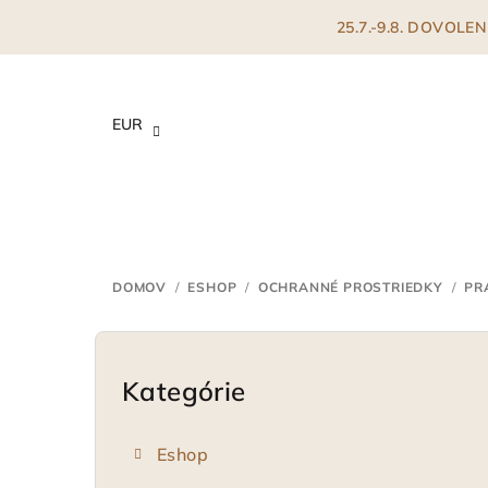
Prejsť
25.7.-9.8. DOVOL
na
obsah
EUR
DOMOV
/
ESHOP
/
OCHRANNÉ PROSTRIEDKY
/
PR
B
o
Kategórie
Preskočiť
kategórie
č
Eshop
n