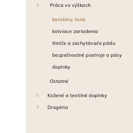
Práca vo výškach
karabíny, laná
kotviace zariadenia
tlmiče a zachytávače pádu
bezpečnostné postroje a pásy
doplnky
Ostatné
Kožené a textilné doplnky
Drogéria