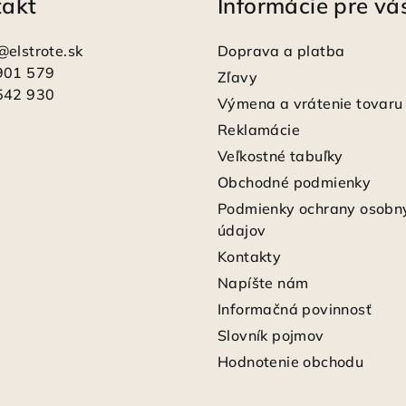
takt
Informácie pre vá
@
elstrote.sk
Doprava a platba
901 579
Zľavy
542 930
Výmena a vrátenie tovaru
Reklamácie
Veľkostné tabuľky
Obchodné podmienky
Podmienky ochrany osobn
údajov
Kontakty
Napíšte nám
Informačná povinnosť
Slovník pojmov
Hodnotenie obchodu