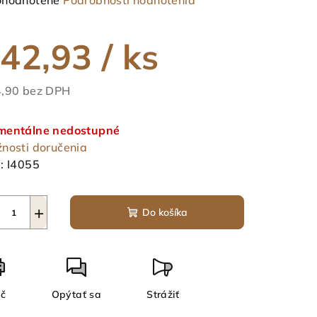
hodnotené
Podrobnosti hodnotenia
notenie
duktu
42,93
/ ks
,90 bez DPH
notková
ezdičiek.
a:
entálne nedostupné
nosti doručenia
:
I4055
+
Do košíka
ač
Opýtať sa
Strážiť