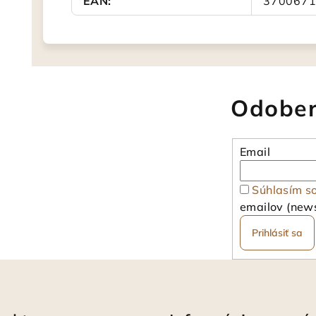
EAN
:
370067
Odober
Email
Súhlasím s
emailov (news
Prihlásiť sa