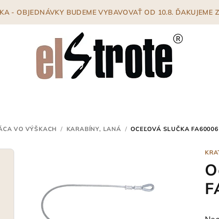
ENKA - OBJEDNÁVKY BUDEME VYBAVOVAŤ OD 10.8. ĎAKUJEME
ÁCA VO VÝŠKACH
/
KARABÍNY, LANÁ
/
OCEĽOVÁ SLUČKA FA60006
KRA
O
F
Pri