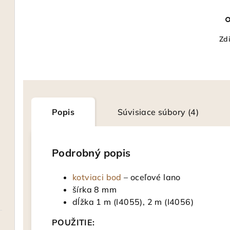
Zdi
Popis
Súvisiace súbory (4)
Podrobný popis
kotviaci bod
– oceľové lano
šírka 8 mm
dĺžka 1 m (I4055), 2 m (I4056)
POUŽITIE: