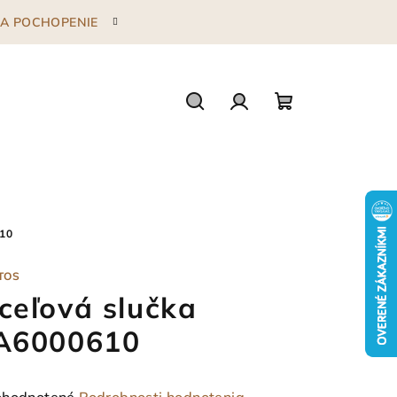
 ZA POCHOPENIE
Hľadať
Prihlásenie
Nákupný
košík
10
TOS
ceľová slučka
A6000610
emerné