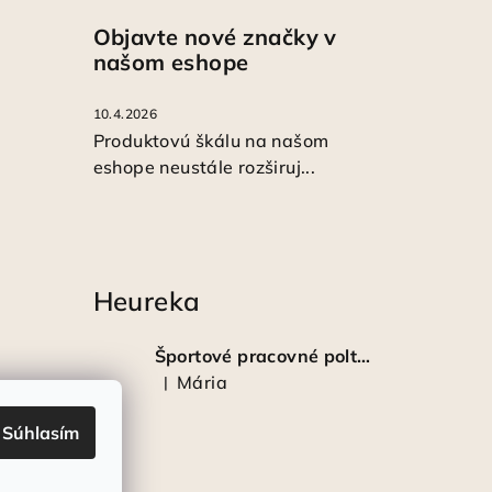
Objavte nové značky v
našom eshope
10.4.2026
Produktovú škálu na našom
eshope neustále rozširuj...
Heureka
Športové pracovné poltopánky PRESTIGE CLASSIC biele
Mária
|
Hodnotenie produktu je 5 z 5 hviezdičiek.
Súhlasím