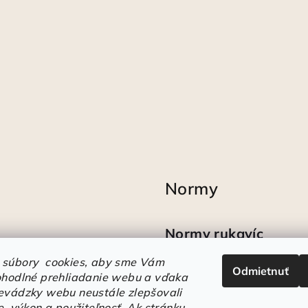
Normy
Normy rukavíc
 súbory cookies, aby sme Vám
Odmietnuť
Ako sa vyznať v
ohodlné prehliadanie webu a vďaka
označeniach obuvi
evádzky webu neustále zlepšovali
e, výkon a použiteľnosť.
Ak stránku