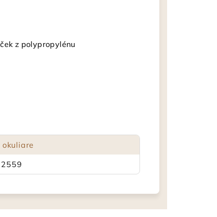
mček z polypropylénu
 okuliare
72559