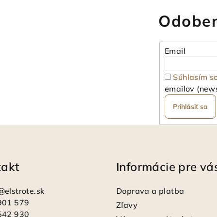
Odober
Email
Súhlasím s
emailov (news
Prihlásiť sa
takt
Informácie pre vá
@
elstrote.sk
Doprava a platba
901 579
Zľavy
542 930