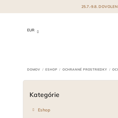
Prejsť
25.7.-9.8. DOVOL
na
obsah
EUR
DOMOV
/
ESHOP
/
OCHRANNÉ PROSTRIEDKY
/
OC
B
o
Kategórie
Preskočiť
kategórie
č
Eshop
n