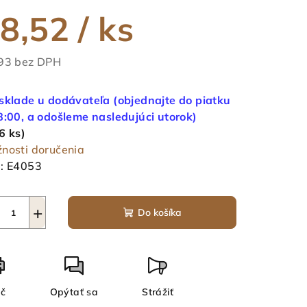
duktu
8,52
/ ks
93 bez DPH
notková
ezdičiek.
a:
sklade u dodávateľa (objednajte do piatku
8:00, a odošleme nasledujúci utorok)
6 ks)
nosti doručenia
:
E4053
+
Do košíka
ač
Opýtať sa
Strážiť