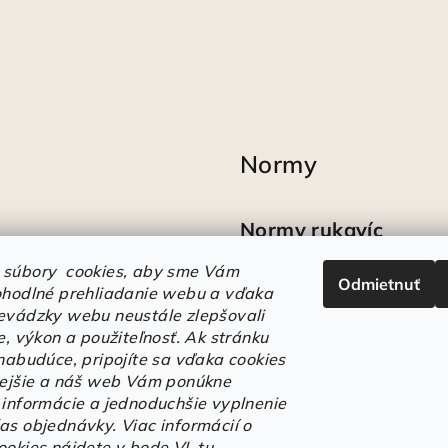
Normy
Normy rukavíc
 súbory cookies, aby sme Vám
Odmietnuť
Ako sa vyznať v
ohodlné prehliadanie webu a vďaka
označeniach obuvi
evádzky webu neustále zlepšovali
e, výkon a použiteľnosť.
Ak stránku
 nabudúce, pripojíte sa vďaka cookies
lejšie a náš web Vám ponúkne
 informácie a jednoduchšie vyplnenie
as objednávky. Viac informácií o
ookies nájdete v bode VI.
tu
.