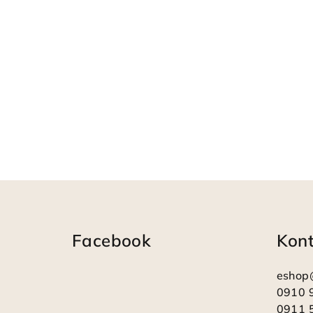
Z
á
Facebook
Kon
p
ä
eshop
t
0910 
0911 