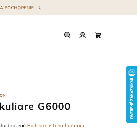
 ZA POCHOPENIE
Hľadať
Prihlásenie
Nákupný
košík
ON
kuliare G6000
emerné
hodnotené
Podrobnosti hodnotenia
notenie