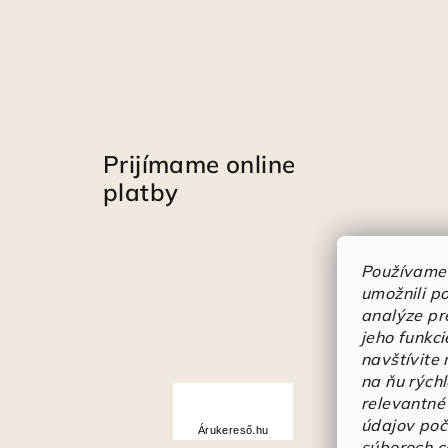
Prijímame online
platby
Používame
umožnili p
analýze pr
jeho funkci
navštívite
na ňu rých
Á
relevantné
r
údajov poč
Árukereső.hu
súboroch c