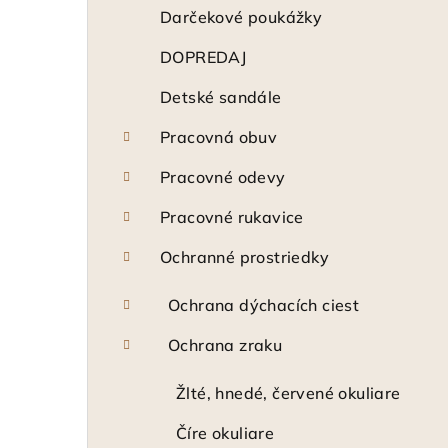
ý
Darčekové poukážky
p
DOPREDAJ
a
Detské sandále
n
Pracovná obuv
e
Pracovné odevy
l
Pracovné rukavice
Ochranné prostriedky
Ochrana dýchacích ciest
Ochrana zraku
Žlté, hnedé, červené okuliare
Číre okuliare