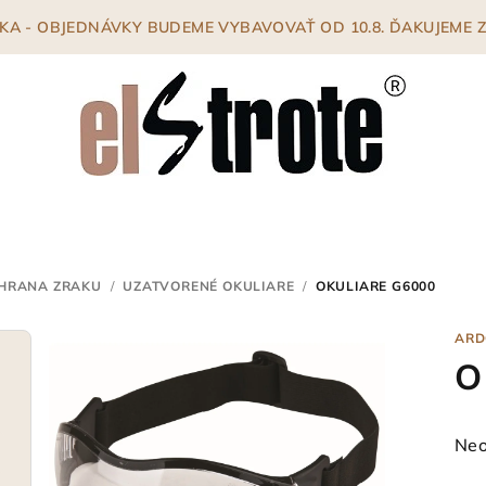
ENKA - OBJEDNÁVKY BUDEME VYBAVOVAŤ OD 10.8. ĎAKUJEME
HRANA ZRAKU
/
UZATVORENÉ OKULIARE
/
OKULIARE G6000
ARD
O
Pri
Neo
hod