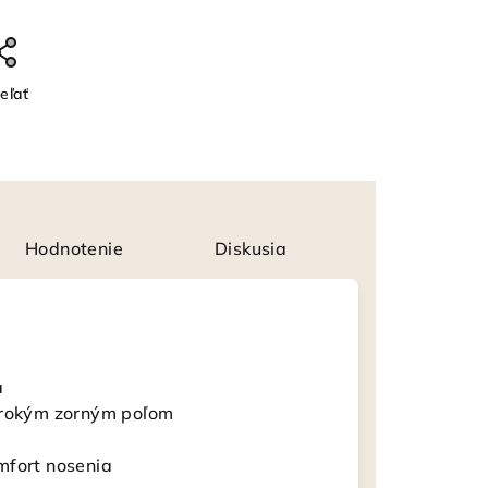
eľať
Hodnotenie
Diskusia
a
širokým zorným poľom
mfort nosenia