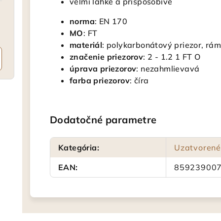
veľmi ľahké a prispôsobivé
norma
: EN 170
MO
: FT
materiál
: polykarbonátový priezor, rá
značenie
priezorov
: 2 - 1.2 1 FT O
úprava
priezorov
: nezahmlievavá
farba
priezorov
: číra
Dodatočné parametre
Kategória
:
Uzatvorené
EAN
:
85923900