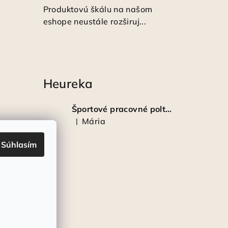
Produktovú škálu na našom
eshope neustále rozširuj...
Heureka
Športové pracovné poltopánky PRESTIGE CLASSIC biele
Mária
|
Hodnotenie produktu je 5 z 5 hviezdičiek.
Súhlasím