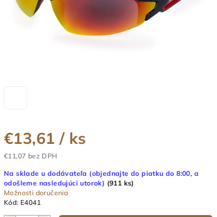
€13,61
/ ks
€11,07 bez DPH
Jednotková
Na sklade u dodávateľa (objednajte do piatku do 8:00, a
cena:
odošleme nasledujúci utorok)
(911 ks)
Možnosti doručenia
Kód:
E4041