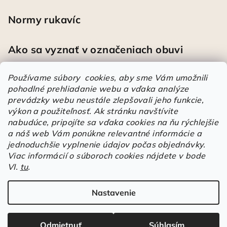
Normy rukavíc
Ako sa vyznať v označeniach obuvi
Používame súbory cookies, aby sme Vám umožnili
pohodlné prehliadanie webu a vďaka analýze
Heureka
prevádzky webu neustále zlepšovali jeho funkcie,
výkon a použiteľnosť.
Ak stránku navštívite
nabudúce, pripojíte sa vďaka cookies na ňu rýchlejšie
Športové pracovné poltopánky PRESTIGE CLASSIC biele
a náš web Vám ponúkne relevantné informácie a
Mária
|
Hodnotenie produktu je 5 z 5 hviezdičiek.
jednoduchšie vyplnenie údajov počas objednávky.
Á
Viac informácií o súboroch cookies nájdete v bode
VI.
tu
.
r
Árukereső.hu
u
k
Nastavenie
Copyright 2026
Elstrote®
. Všetky práva vyhradené.
Upraviť
e
nastavenie cookies
r
Odmietnuť
Súhlasím
e
Vytvoril Shoptet