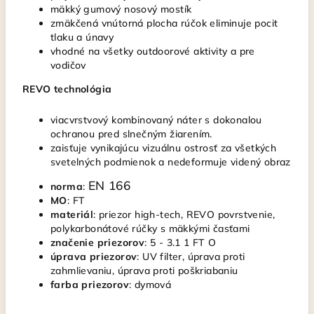
mäkký gumový nosový mostík
zmäkčená vnútorná plocha rúčok eliminuje pocit
tlaku a únavy
vhodné na všetky outdoorové aktivity a pre
vodičov
REVO technológia
viacvrstvový kombinovaný náter s dokonalou
ochranou pred slnečným žiarením.
zaisťuje vynikajúcu vizuálnu ostrosť za všetkých
svetelných podmienok a nedeformuje videný obraz
EN 166
norma
:
MO
: FT
materiál
: priezor high-tech, REVO povrstvenie,
polykarbonátové rúčky s mäkkými časťami
značenie
priezorov
: 5 - 3.1 1 FT O
úprava
priezorov
: UV filter, úprava proti
zahmlievaniu, úprava proti poškriabaniu
farba
priezorov
: dymová