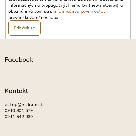
informačných a propagačných emailov (newsletterov) a
oboznámil/a som sa s
informačnou povinnosťou
prevádzkovateľa eshopu.
Prihlásiť sa
Z
á
p
Facebook
ä
t
i
Kontakt
e
eshop
@
elstrote.sk
0910 901 579
0911 542 930