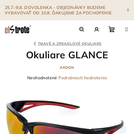
Prejsť
25.7.-9.8. DOVOLENKA - OBJEDNÁVKY BUDEME
na
VYBAVOVAŤ OD 10.8. ĎAKUJEME ZA POCHOPENIE
obsah
Nákupn
Hľadať
Prihlásenie
TMAVÉ A ZRKADLOVÉ OKULIARE
Okuliare GLANCE
košík
ARDON
Priemerné
Neohodnotené
Podrobnosti hodnotenia
hodnotenie
produktu
je
0,0
z
5
hviezdičiek.