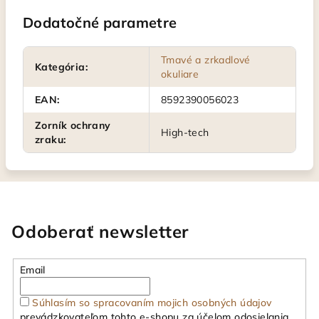
Dodatočné parametre
Tmavé a zrkadlové
Kategória
:
okuliare
EAN
:
8592390056023
Zorník ochrany
High-tech
zraku
:
Odoberať newsletter
Email
Súhlasím so spracovaním mojich osobných údajov
prevádzkovateľom tohto e-shopu za účelom odosielania