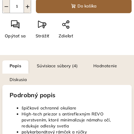
−
+
Do košíka
Opýtať sa
Strážiť
Zdieľať
Popis
Súvisiace súbory (4)
Hodnotenie
Diskusia
Podrobný popis
špičkové ochranné okuliare
High-tech priezor s antireflexným REVO
povrstvením, ktoré minimalizuje námahu očí,
redukuje odlesky svetla
polykarbonátový rámček a rúčky