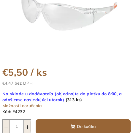
€5,50
/ ks
€4,47 bez DPH
Jednotková
Na sklade u dodávateľa (objednajte do piatku do 8:00, a
cena:
odošleme nasledujúci utorok)
(313 ks)
Možnosti doručenia
Kód:
E4232
−
+
Do košíka