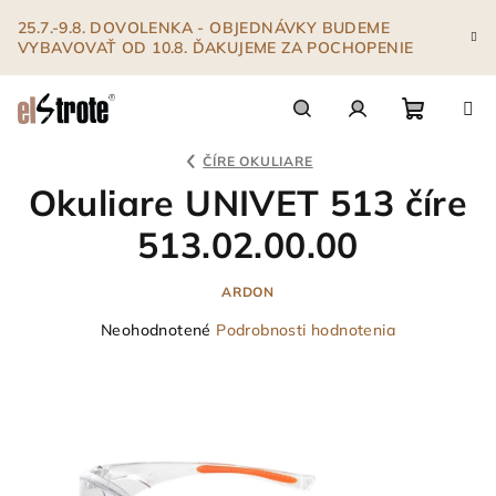
Prejsť
25.7.-9.8. DOVOLENKA - OBJEDNÁVKY BUDEME
na
VYBAVOVAŤ OD 10.8. ĎAKUJEME ZA POCHOPENIE
obsah
Nákupn
Hľadať
Prihlásenie
ČÍRE OKULIARE
Okuliare UNIVET 513 číre
košík
513.02.00.00
ARDON
Priemerné
Neohodnotené
Podrobnosti hodnotenia
hodnotenie
produktu
je
0,0
z
5
hviezdičiek.