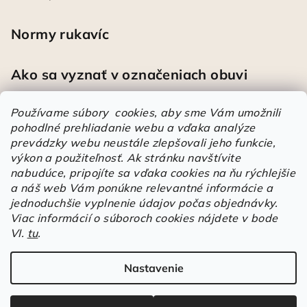
Normy rukavíc
Ako sa vyznať v označeniach obuvi
Používame súbory cookies, aby sme Vám umožnili
pohodlné prehliadanie webu a vďaka analýze
Heureka
prevádzky webu neustále zlepšovali jeho funkcie,
výkon a použiteľnosť.
Ak stránku navštívite
nabudúce, pripojíte sa vďaka cookies na ňu rýchlejšie
Športové pracovné poltopánky PRESTIGE CLASSIC biele
a náš web Vám ponúkne relevantné informácie a
Mária
|
Hodnotenie produktu je 5 z 5 hviezdičiek.
jednoduchšie vyplnenie údajov počas objednávky.
Á
Viac informácií o súboroch cookies nájdete v bode
VI.
tu
.
r
Árukereső.hu
u
k
Nastavenie
Copyright 2026
Elstrote®
. Všetky práva vyhradené.
Upraviť
e
nastavenie cookies
r