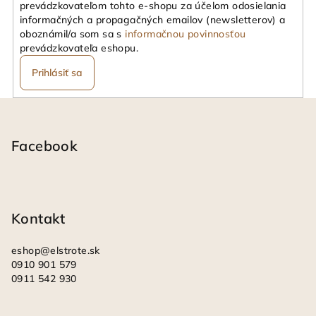
prevádzkovateľom tohto e-shopu za účelom odosielania
informačných a propagačných emailov (newsletterov) a
oboznámil/a som sa s
informačnou povinnosťou
prevádzkovateľa eshopu.
Prihlásiť sa
Z
á
p
Facebook
ä
t
i
Kontakt
e
eshop
@
elstrote.sk
0910 901 579
0911 542 930