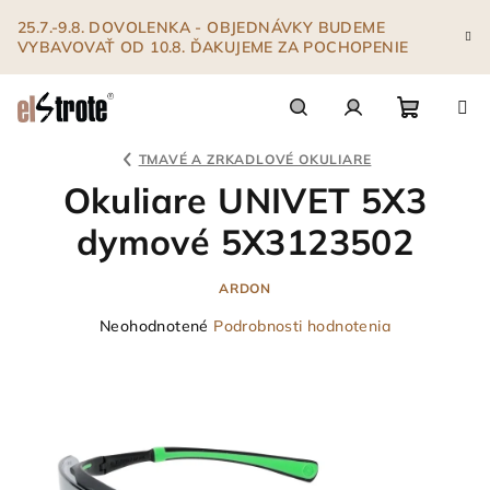
Prejsť
25.7.-9.8. DOVOLENKA - OBJEDNÁVKY BUDEME
na
VYBAVOVAŤ OD 10.8. ĎAKUJEME ZA POCHOPENIE
obsah
Nákupn
Hľadať
Prihlásenie
TMAVÉ A ZRKADLOVÉ OKULIARE
Okuliare UNIVET 5X3
košík
dymové 5X3123502
ARDON
Priemerné
Neohodnotené
Podrobnosti hodnotenia
hodnotenie
produktu
je
0,0
z
5
hviezdičiek.