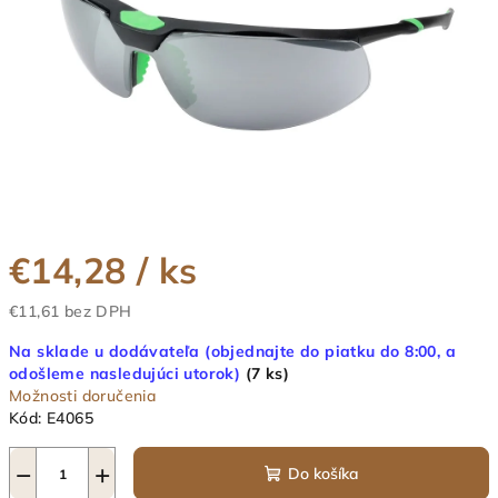
€14,28
/ ks
€11,61 bez DPH
Jednotková
Na sklade u dodávateľa (objednajte do piatku do 8:00, a
cena:
odošleme nasledujúci utorok)
(7 ks)
Možnosti doručenia
Kód:
E4065
−
+
Do košíka