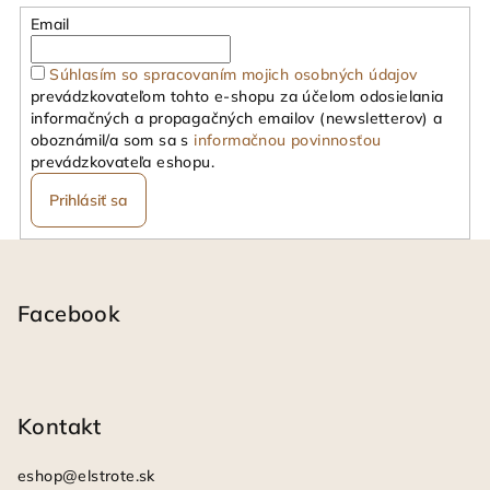
Email
Súhlasím so spracovaním mojich osobných údajov
prevádzkovateľom tohto e-shopu za účelom odosielania
informačných a propagačných emailov (newsletterov) a
oboznámil/a som sa s
informačnou povinnosťou
prevádzkovateľa eshopu.
Prihlásiť sa
Z
á
p
Facebook
ä
t
i
Kontakt
e
eshop
@
elstrote.sk