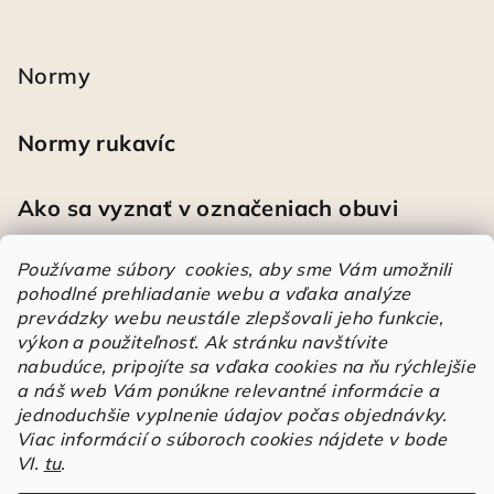
Normy
Normy rukavíc
Ako sa vyznať v označeniach obuvi
Používame súbory cookies, aby sme Vám umožnili
pohodlné prehliadanie webu a vďaka analýze
Heureka
prevádzky webu neustále zlepšovali jeho funkcie,
výkon a použiteľnosť.
Ak stránku navštívite
nabudúce, pripojíte sa vďaka cookies na ňu rýchlejšie
Športové pracovné poltopánky PRESTIGE CLASSIC biele
a náš web Vám ponúkne relevantné informácie a
Mária
|
Hodnotenie produktu je 5 z 5 hviezdičiek.
jednoduchšie vyplnenie údajov počas objednávky.
Á
Viac informácií o súboroch cookies nájdete v bode
VI.
tu
.
r
Árukereső.hu
u