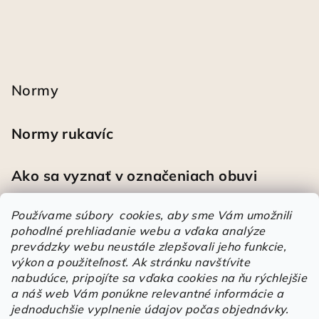
Normy
Normy rukavíc
Ako sa vyznať v označeniach obuvi
Používame súbory cookies, aby sme Vám umožnili
pohodlné prehliadanie webu a vďaka analýze
Heureka
prevádzky webu neustále zlepšovali jeho funkcie,
výkon a použiteľnosť.
Ak stránku navštívite
nabudúce, pripojíte sa vďaka cookies na ňu rýchlejšie
Športové pracovné poltopánky PRESTIGE CLASSIC biele
a náš web Vám ponúkne relevantné informácie a
Mária
|
Hodnotenie produktu je 5 z 5 hviezdičiek.
jednoduchšie vyplnenie údajov počas objednávky.