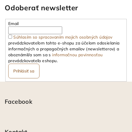
Odoberať newsletter
Email
Súhlasím so spracovaním mojich osobných údajov
prevádzkovateľom tohto e-shopu za účelom odosielania
informačných a propagačných emailov (newsletterov) a
oboznámil/a som sa s
informačnou povinnosťou
prevádzkovateľa eshopu.
Prihlásiť sa
Z
á
p
Facebook
ä
t
i
Kontakt