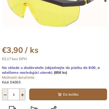
€3,90
/ ks
€3,17 bez DPH
Jednotková
Na sklade u dodávateľa (objednajte do piatku do 8:00, a
cena:
odošleme nasledujúci utorok)
(856 ks)
Možnosti doručenia
Kód:
E4003
−
+
Do košíka