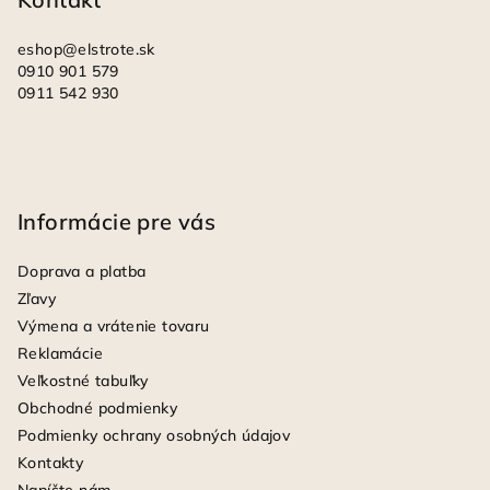
e
eshop
@
elstrote.sk
0910 901 579
0911 542 930
Informácie pre vás
Doprava a platba
Zľavy
Výmena a vrátenie tovaru
Reklamácie
Veľkostné tabuľky
Obchodné podmienky
Podmienky ochrany osobných údajov
Kontakty