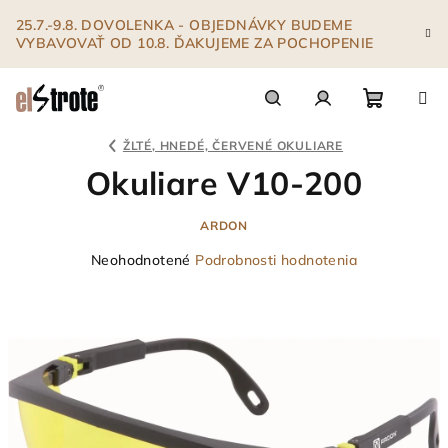
Prejsť
25.7.-9.8. DOVOLENKA - OBJEDNÁVKY BUDEME
na
VYBAVOVAŤ OD 10.8. ĎAKUJEME ZA POCHOPENIE
obsah
Nákupn
Hľadať
Prihlásenie
ŽLTÉ, HNEDÉ, ČERVENÉ OKULIARE
Okuliare V10-200
košík
ARDON
Priemerné
Neohodnotené
Podrobnosti hodnotenia
hodnotenie
produktu
je
0,0
z
5
hviezdičiek.