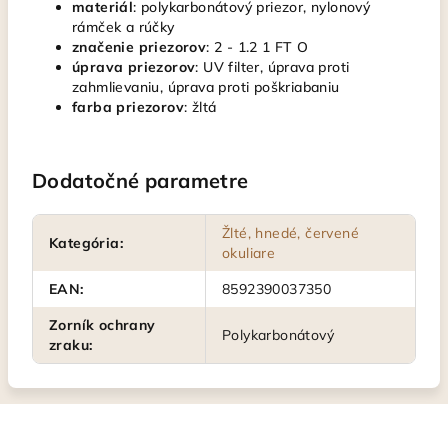
materiál
: polykarbonátový priezor, nylonový
rámček a rúčky
značenie
priezorov
: 2 - 1.2 1 FT O
úprava
priezorov
: UV filter, úprava proti
zahmlievaniu, úprava proti poškriabaniu
farba
priezorov
: žltá
Dodatočné parametre
Žlté, hnedé, červené
Kategória
:
okuliare
EAN
:
8592390037350
Zorník ochrany
Polykarbonátový
zraku
: